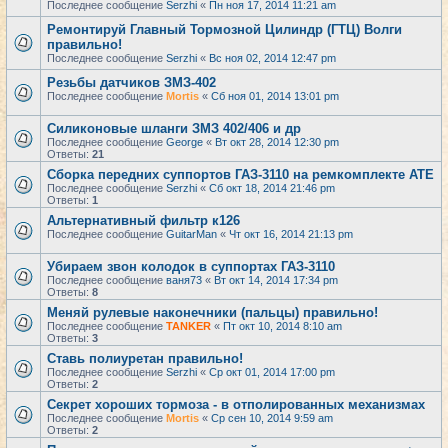
Последнее сообщение
Serzhi
«
Пн ноя 17, 2014 11:21 am
Ремонтируй Главный Тормозной Цилиндр (ГТЦ) Волги
правильно!
Последнее сообщение
Serzhi
«
Вс ноя 02, 2014 12:47 pm
Резьбы датчиков ЗМЗ-402
Последнее сообщение
Mortis
«
Сб ноя 01, 2014 13:01 pm
Cиликоновые шланги ЗМЗ 402/406 и др
Последнее сообщение
George
«
Вт окт 28, 2014 12:30 pm
Ответы:
21
Сборка передних суппортов ГАЗ-3110 на ремкомплекте АТЕ
Последнее сообщение
Serzhi
«
Сб окт 18, 2014 21:46 pm
Ответы:
1
Альтернативный фильтр к126
Последнее сообщение
GuitarMan
«
Чт окт 16, 2014 21:13 pm
Убираем звон колодок в суппортах ГАЗ-3110
Последнее сообщение
ваня73
«
Вт окт 14, 2014 17:34 pm
Ответы:
8
Меняй рулевые наконечники (пальцы) правильно!
Последнее сообщение
TANKER
«
Пт окт 10, 2014 8:10 am
Ответы:
3
Ставь полиуретан правильно!
Последнее сообщение
Serzhi
«
Ср окт 01, 2014 17:00 pm
Ответы:
2
Секрет хороших тормоза - в отполированных механизмах
Последнее сообщение
Mortis
«
Ср сен 10, 2014 9:59 am
Ответы:
2