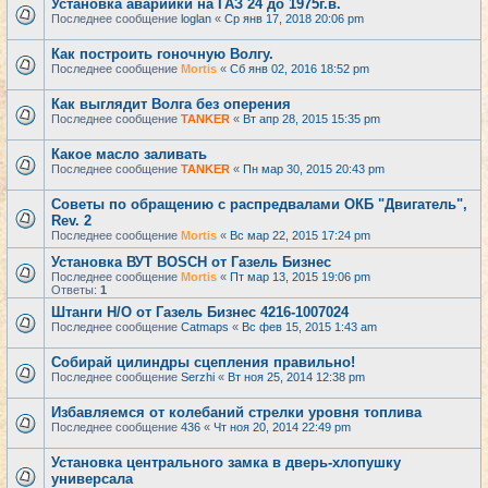
Установка аварийки на ГАЗ 24 до 1975г.в.
Последнее сообщение
loglan
«
Ср янв 17, 2018 20:06 pm
Как построить гоночную Волгу.
Последнее сообщение
Mortis
«
Сб янв 02, 2016 18:52 pm
Как выглядит Волга без оперения
Последнее сообщение
TANKER
«
Вт апр 28, 2015 15:35 pm
Какое масло заливать
Последнее сообщение
TANKER
«
Пн мар 30, 2015 20:43 pm
Советы по обращению с распредвалами ОКБ "Двигатель",
Rev. 2
Последнее сообщение
Mortis
«
Вс мар 22, 2015 17:24 pm
Установка ВУТ BOSCH от Газель Бизнес
Последнее сообщение
Mortis
«
Пт мар 13, 2015 19:06 pm
Ответы:
1
Штанги Н/О от Газель Бизнес 4216-1007024
Последнее сообщение
Catmaps
«
Вс фев 15, 2015 1:43 am
Собирай цилиндры сцепления правильно!
Последнее сообщение
Serzhi
«
Вт ноя 25, 2014 12:38 pm
Избавляемся от колебаний стрелки уровня топлива
Последнее сообщение
436
«
Чт ноя 20, 2014 22:49 pm
Установка центрального замка в дверь-хлопушку
универсала