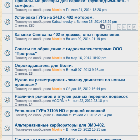
Правильные рессоры для сарайки: грузоподъемность +
комфорт.
Последнее сообщение
Mortis
«
Пн июл 21, 2014 18:20 pm
Установка ГУРа на 2410 с 402 мотором.
Последнее сообщение
Kabachevsky
«
Вс июн 15, 2014 15:29 pm
Ответы:
220
1
5
6
7
8
…
Канавки Сингха на 402-м движке, опыт применения.
Последнее сообщение
Mortis
«
Вс апр 20, 2014 21:19 pm
Советы по обращению с гидрокомпенсаторами ООО
"Прогресс"
Последнее сообщение
Mortis
«
Вс мар 16, 2014 18:02 pm
Опрокидыватель для Волги.
Последнее сообщение
Mortis
«
Вт май 07, 2013 9:16 am
Ответы:
28
Нужно ли регистрировать замену двигателя по новым
правилам?
Последнее сообщение
Mortis
«
Сб дек 15, 2012 16:44 pm
Различия рычагов и втулок разных передних подвесок
Последнее сообщение
ACORN
«
Чт ноя 22, 2012 23:10 pm
Ответы:
14
Установка ГУРа 31105 НО с родной колонкой
Последнее сообщение
GuitarMan
«
Пт июл 20, 2012 21:54 pm
Альтернативные карбюраторы для ЗМЗ-402.
Последнее сообщение
Mortis
«
Вт июн 26, 2012 15:23 pm
Система охлаждения ЗМЗ-402, проблемы и решения.