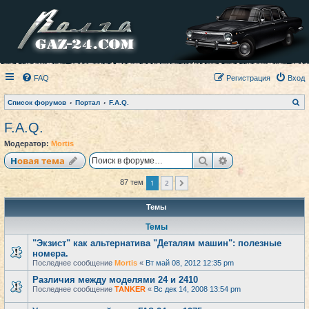
FAQ
Регистрация
Вход
П
Список форумов
Портал
F.A.Q.
о
и
F.A.Q.
с
к
Модератор:
Mortis
Поиск
Расширенный по
Новая тема
1
2
87 тем
След.
Темы
Темы
"Экзист" как альтернатива "Деталям машин": полезные
номера.
Последнее сообщение
Mortis
«
Вт май 08, 2012 12:35 pm
Различия между моделями 24 и 2410
Последнее сообщение
TANKER
«
Вс дек 14, 2008 13:54 pm