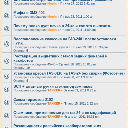
Последнее сообщение
Mortis
«
Пт янв 27, 2012 1:41 am
Мифы о ЗМЗ-402
Последнее сообщение
Mortis
«
Пт дек 23, 2011 1:00 am
Почему плохо дует печка в 24-ке и как это вылечить.
Последнее сообщение
Mortis
«
Чт сен 01, 2011 11:09 am
Восстановление клаксона на ГАЗ-2401 после установки
ГУРа!..
Последнее сообщение
Павел Брунов
«
Вт июл 19, 2011 13:38 pm
Ответы:
5
Реставрация выцветших стекол задних фонарей и
катафотов
Последнее сообщение
45-45
«
Ср май 18, 2011 13:01 pm
Ответы:
19
Установка кресел ГАЗ-3110 на ГАЗ-24 без сварки (Фотоотчет)
Последнее сообщение
dvv70
«
Вс май 08, 2011 9:18 am
Ответы:
4
ЭСП + штатные ручки стеклоподъёмников
Последнее сообщение
TANKER
«
Вт май 03, 2011 0:23 am
Схема тормозов 3102
Последнее сообщение
TANKER
«
Пт апр 15, 2011 2:32 am
Съемники, применяемые для газ-24 и ее модификаций
Последнее сообщение
TANKER
«
Чт апр 14, 2011 19:31 pm
Разновидности российских карбюраторов и их