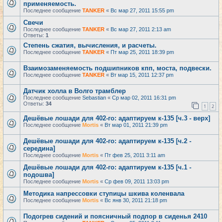
применяемость.
Последнее сообщение
TANKER
«
Вс мар 27, 2011 15:55 pm
Свечи
Последнее сообщение
TANKER
«
Вс мар 27, 2011 2:13 am
Ответы:
1
Степень сжатия, вычисления, и расчеты.
Последнее сообщение
TANKER
«
Пт мар 25, 2011 18:39 pm
Взаимозаменяемость подшипников кпп, моста, подвески.
Последнее сообщение
TANKER
«
Вт мар 15, 2011 12:37 pm
Датчик холла в Волго трамблер
Последнее сообщение
Sebastian
«
Ср мар 02, 2011 16:31 pm
Ответы:
34
1
2
Дешёвые лошади для 402-го: адаптируем к-135 [ч.3 - верх]
Последнее сообщение
Mortis
«
Вт мар 01, 2011 21:39 pm
Дешёвые лошади для 402-го: адаптируем к-135 [ч.2 -
середина]
Последнее сообщение
Mortis
«
Пт фев 25, 2011 3:11 am
Дешёвые лошади для 402-го: адаптируем к-135 [ч.1 -
подошва]
Последнее сообщение
Mortis
«
Ср фев 09, 2011 13:03 pm
Методика напрессовки ступицы шкива коленвала
Последнее сообщение
Mortis
«
Вс янв 30, 2011 21:18 pm
Подогрев сидений и поясничный подпор в сиденья 2410