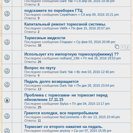
Последнее сообщение
Dark Yak
«
Сб апр 09, 2016 19:38 pm
Ответы:
6
подскажите по переборке ГТЦ
Последнее сообщение
СержНовоч
«
Сб апр 09, 2016 15:21 pm
Ответы:
9
Капитальный ремонт тормозной системы.
Последнее сообщение
Vid0k
«
Пн фев 15, 2016 20:07 pm
Ответы:
2
Тормозные жидкости
Последнее сообщение
Chapaev
«
Ср фев 03, 2016 20:08 pm
Ответы:
38
1
2
Использует кто импортную тормозуху(жижжу) ??
Последнее сообщение
redhand_13th
«
Пт янв 29, 2016 19:53 pm
Ответы:
26
Вопрос по гвуту
Последнее сообщение
Dark Yak
«
Вс янв 03, 2016 12:40 pm
Ответы:
4
Педаль долго возвращается
Последнее сообщение
Dark Yak
«
Пн дек 28, 2015 23:54 pm
Ответы:
13
Проблема с тормозами- не тормозит перед
обновление 17.11.15
Последнее сообщение
Stylus
«
Пт дек 04, 2015 13:17 pm
Ответы:
25
Греются колодки, все перепробывали
Последнее сообщение
NoComments
«
Вт окт 13, 2015 23:44 pm
Ответы:
11
Тормозит со второго нажатия на педаль.
Последнее сообщение
anykey
«
Ср окт 07, 2015 15:05 pm