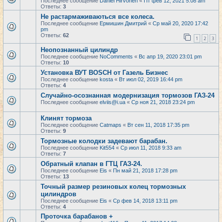
Последнее сообщение
Daniel Hirvonen
«
Пт фев 12, 2021 5:08 am
Ответы:
3
Не растармаживаються все колеса.
Последнее сообщение
Ермишин Дмитрий
«
Ср май 20, 2020 17:42
pm
Ответы:
62
1
2
3
Неопознанный цилиндр
Последнее сообщение
NoComments
«
Вс апр 19, 2020 23:01 pm
Ответы:
10
Установка ВУТ BOSCH от Газель Бизнес
Последнее сообщение
kosta
«
Вт июл 02, 2019 16:44 pm
Ответы:
4
Случайно-осознанная модернизация тормозов ГАЗ-24
Последнее сообщение
elviis@i.ua
«
Ср ноя 21, 2018 23:24 pm
Клинят тормоза
Последнее сообщение
Catmaps
«
Вт сен 11, 2018 17:35 pm
Ответы:
9
Тормозные колодки задевают барабан.
Последнее сообщение
Kit554
«
Ср июл 11, 2018 9:33 am
Ответы:
7
Обратный клапан в ГТЦ ГАЗ-24.
Последнее сообщение
Eis
«
Пн май 21, 2018 17:28 pm
Ответы:
13
Точный размер резиновых колец тормозных
цилиндров
Последнее сообщение
Eis
«
Ср фев 14, 2018 13:11 pm
Ответы:
4
Проточка барабанов +