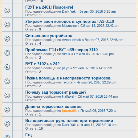
Ответы:
18
ГВУТ на 2401! Помогите!
Последнее сообщение
Dark Yak
«
Вт авг 30, 2016 3:25 am
Ответы:
1
Убираем звон колодок в суппортах ГАЗ-3110
Последнее сообщение
Mizantrop
«
Сб авг 13, 2016 22:42 pm
Ответы:
9
Сигнальное устройство
Последнее сообщение
AvtobusNick
«
Вс авг 07, 2016 22:46 pm
Ответы:
4
Проблемка ГТЦ+ВУТ е39+перед 3110
Последнее сообщение
Vid0k
«
Пт июн 03, 2016 13:46 pm
Ответы:
2
ВУТ с 3102 на 24?
Последнее сообщение
psyh
«
Чт июн 02, 2016 14:11 pm
Ответы:
2
Нужна помощь в неисправности тормозов.
Последнее сообщение
Tixomir
«
Чт май 26, 2016 22:29 pm
Ответы:
2
Почему зад тормозит раньше?
Последнее сообщение
Halfaxel
«
Сб май 07, 2016 15:44 pm
Ответы:
7
Длинна тормозных шлангов
Последнее сообщение
iguana01
«
Пт май 06, 2016 7:20 am
Ответы:
1
Выворачивает руль влево при торможении
Последнее сообщение
Dark Yak
«
Чт апр 14, 2016 0:10 am
Ответы:
10
Гтц