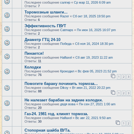
Последнее сообщение
салгир
«
Ср мар 11, 2026 6:09 am
Ответы:
7
Торомозные шланги...
Последнее сообщение
Razer
«
Сб окт 18, 2025 19:50 pm
Ответы:
6
Эффективность ГВУТ
Последнее сообщение
Catmaps
«
Пн июн 16, 2025 16:07 pm
Ответы:
2
Диаметр ГТЦ 24-10
Последнее сообщение
Победа
«
Сб ноя 16, 2024 18:30 pm
Ответы:
2
Пинается!
Последнее сообщение
Halfaxel
«
Сб авг 19, 2023 11:22 am
Ответы:
11
Колодки
Последнее сообщение
Крокодил
«
Вс фев 05, 2023 21:52 pm
Ответы:
76
1
2
3
Помогите барану починить тормоза...
Последнее сообщение
Dikoy
«
Вт июн 21, 2022 20:22 pm
Ответы:
88
1
2
3
Не налезает барабан на задние колодки.
Последнее сообщение
дядя вова
«
Пн сен 27, 2021 1:00 am
Ответы:
20
Газ-24. 1981 год. клинят тормоза.
Последнее сообщение
Halfaxel
«
Вс авг 22, 2021 9:50 am
Ответы:
30
1
2
Стопорная шайба ВУТа.