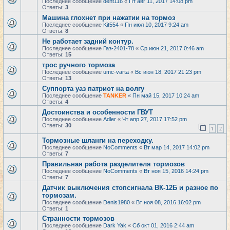
Последнее сообщение
dent116
«
Пт авг 11, 2017 14:08 pm
Ответы:
3
Машина глохнет при нажатии на тормоз
Последнее сообщение
Kit554
«
Пн июл 10, 2017 9:24 am
Ответы:
8
Не работает задний контур.
Последнее сообщение
Газ-2401-78
«
Ср июн 21, 2017 0:46 am
Ответы:
15
трос ручного тормоза
Последнее сообщение
umc-varta
«
Вс июн 18, 2017 21:23 pm
Ответы:
13
Суппорта уаз патриот на волгу
Последнее сообщение
TANKER
«
Пн май 15, 2017 10:24 am
Ответы:
4
Достоинства и особенности ГВУТ
Последнее сообщение
Adler
«
Чт апр 27, 2017 17:52 pm
Ответы:
30
1
2
Тормозные шланги на переходку.
Последнее сообщение
NoComments
«
Вт мар 14, 2017 14:02 pm
Ответы:
7
Правильная работа разделителя тормозов
Последнее сообщение
NoComments
«
Вт ноя 15, 2016 14:24 pm
Ответы:
7
Датчик выключения стопсигнала ВК-12Б и разное по
тормозам.
Последнее сообщение
Denis1980
«
Вт ноя 08, 2016 16:02 pm
Ответы:
1
Странности тормозов
Последнее сообщение
Dark Yak
«
Сб окт 01, 2016 2:44 am