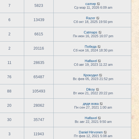
салгир
7
5823
Ср мар 11, 2026 6:09 am
Razer
6
13439
Сб окт 18, 2025 19:50 pm
Catmaps
2
6615
Пн июн 16, 2025 16:07 pm
Победа
2
20116
Сб ноя 16, 2024 18:30 pm
Halfaxel
11
28635
Сб авг 19, 2023 11:22 am
Крокодил
76
65487
Вс фев 05, 2023 21:52 pm
Dikoy
88
105493
Вт июн 21, 2022 20:22 pm
дядя вова
20
28062
Пн сен 27, 2021 1:00 am
Halfaxel
30
35747
Вс авг 22, 2021 9:50 am
Daniel Hirvonen
3
11943
Пт фев 12, 2021 5:08 am