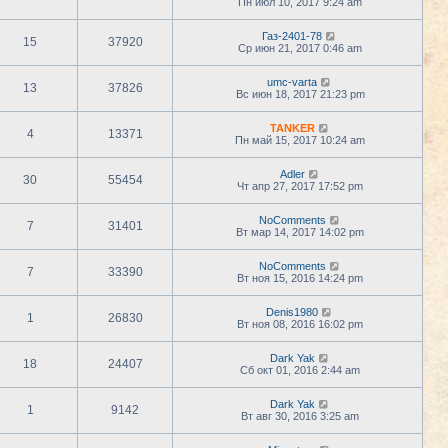
Пн июл 10, 2017 9:24 am
Газ-2401-78
15
37920
Ср июн 21, 2017 0:46 am
umc-varta
13
37826
Вс июн 18, 2017 21:23 pm
TANKER
4
13371
Пн май 15, 2017 10:24 am
Adler
30
55454
Чт апр 27, 2017 17:52 pm
NoComments
7
31401
Вт мар 14, 2017 14:02 pm
NoComments
7
33390
Вт ноя 15, 2016 14:24 pm
Denis1980
1
26830
Вт ноя 08, 2016 16:02 pm
Dark Yak
18
24407
Сб окт 01, 2016 2:44 am
Dark Yak
1
9142
Вт авг 30, 2016 3:25 am