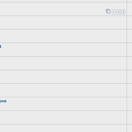
1
2
3
4
ров