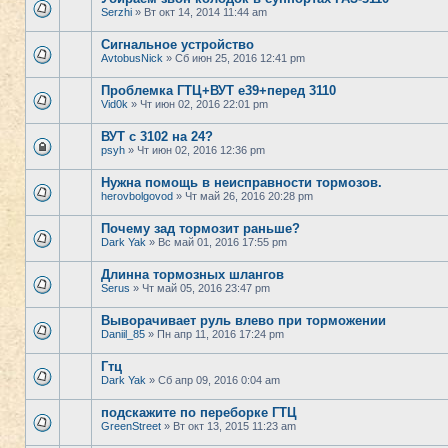
Serzhi
» Вт окт 14, 2014 11:44 am
Сигнальное устройство
AvtobusNick
» Сб июн 25, 2016 12:41 pm
Проблемка ГТЦ+ВУТ е39+перед 3110
Vid0k
» Чт июн 02, 2016 22:01 pm
ВУТ с 3102 на 24?
psyh
» Чт июн 02, 2016 12:36 pm
Нужна помощь в неисправности тормозов.
herovbolgovod
» Чт май 26, 2016 20:28 pm
Почему зад тормозит раньше?
Dark Yak
» Вс май 01, 2016 17:55 pm
Длинна тормозных шлангов
Serus
» Чт май 05, 2016 23:47 pm
Выворачивает руль влево при торможении
Daniil_85
» Пн апр 11, 2016 17:24 pm
Гтц
Dark Yak
» Сб апр 09, 2016 0:04 am
подскажите по переборке ГТЦ
GreenStreet
» Вт окт 13, 2015 11:23 am