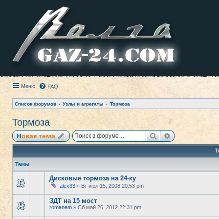
Меню
FAQ
Список форумов
Узлы и агрегаты
Тормоза
Тормоза
Поиск
Расширенный
Новая тема
Т
Темы
Дисковые тормоза на 24-ку
alex33
» Вт июл 15, 2008 20:53 pm
ЗДТ на 15 мост
romanem
» Сб май 26, 2012 22:31 pm