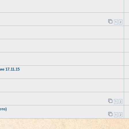
1
2
е 17.11.15
1
2
ото)
1
2