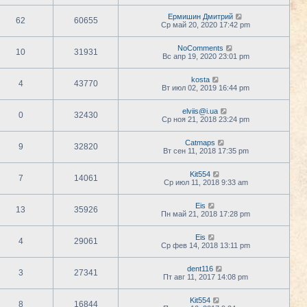
Ермишин Дмитрий
62
60655
Ср май 20, 2020 17:42 pm
NoComments
10
31931
Вс апр 19, 2020 23:01 pm
kosta
4
43770
Вт июл 02, 2019 16:44 pm
elviis@i.ua
0
32430
Ср ноя 21, 2018 23:24 pm
Catmaps
9
32820
Вт сен 11, 2018 17:35 pm
Kit554
7
14061
Ср июл 11, 2018 9:33 am
Eis
13
35926
Пн май 21, 2018 17:28 pm
Eis
4
29061
Ср фев 14, 2018 13:11 pm
dent116
3
27341
Пт авг 11, 2017 14:08 pm
Kit554
8
16844