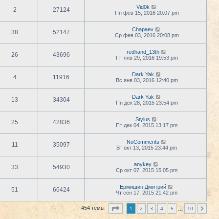
Vid0k
2
27124
Пн фев 15, 2016 20:07 pm
Chapaev
38
52147
Ср фев 03, 2016 20:08 pm
redhand_13th
26
43696
Пт янв 29, 2016 19:53 pm
Dark Yak
4
11916
Вс янв 03, 2016 12:40 pm
Dark Yak
13
34304
Пн дек 28, 2015 23:54 pm
Stylus
25
42836
Пт дек 04, 2015 13:17 pm
NoComments
11
35097
Вт окт 13, 2015 23:44 pm
anykey
33
54930
Ср окт 07, 2015 15:05 pm
Ермишин Дмитрий
51
66424
Чт сен 17, 2015 21:42 pm
Страница
1
из
10
1
2
3
4
5
10
454 темы
След.
…