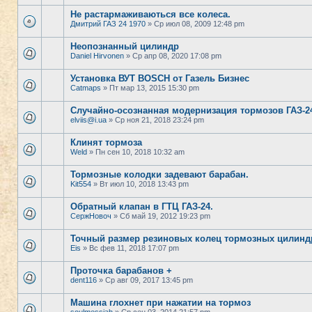
Не растармаживаються все колеса.
Дмитрий ГАЗ 24 1970
» Ср июл 08, 2009 12:48 pm
Неопознанный цилиндр
Daniel Hirvonen
» Ср апр 08, 2020 17:08 pm
Установка ВУТ BOSCH от Газель Бизнес
Catmaps
» Пт мар 13, 2015 15:30 pm
Случайно-осознанная модернизация тормозов ГАЗ-2
elviis@i.ua
» Ср ноя 21, 2018 23:24 pm
Клинят тормоза
Weld
» Пн сен 10, 2018 10:32 am
Тормозные колодки задевают барабан.
Kit554
» Вт июл 10, 2018 13:43 pm
Обратный клапан в ГТЦ ГАЗ-24.
СержНовоч
» Сб май 19, 2012 19:23 pm
Точный размер резиновых колец тормозных цилинд
Eis
» Вс фев 11, 2018 17:07 pm
Проточка барабанов +
dent116
» Ср авг 09, 2017 13:45 pm
Машина глохнет при нажатии на тормоз