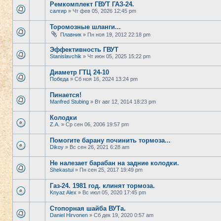
Ремкомплект ГВУТ ГАЗ-24.
салгир
» Чт фев 05, 2026 12:45 pm
Торомозные шланги...
Плавник
» Пн ноя 19, 2012 22:18 pm
Эффективность ГВУТ
Stanislavchik
» Чт июн 05, 2025 15:22 pm
Диаметр ГТЦ 24-10
Победа
» Сб ноя 16, 2024 13:24 pm
Пинается!
Manfred Stubing
» Вт авг 12, 2014 18:23 pm
Колодки
Z.A.
» Ср сен 06, 2006 19:57 pm
Помогите барану починить тормоза...
Dikoy
» Вс сен 26, 2021 6:28 am
Не налезает барабан на задние колодки.
Shekastui
» Пн сен 25, 2017 19:49 pm
Газ-24. 1981 год. клинят тормоза.
Knyaz Alex
» Вс июл 05, 2020 17:45 pm
Стопорная шайба ВУТа.
Daniel Hirvonen
» Сб дек 19, 2020 0:57 am