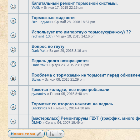
Капитальный ремонт тормозной системы.
Vid0k
» Вт ноя 17, 2015 22:15 pm
Тормозные жидкости
Экс - админ
» Ср май 28, 2008 18:57 pm
Использует кто импортную тормозуху(жижжу) ??
redhand_13th
» Чт дек 19, 2013 14:16 pm
Вопрос по гвуту
Dark Yak
» Вт дек 29, 2015 3:16 am
Педаль долго возвращается
Dark Yak
» Ср дек 23, 2015 23:09 pm
Проблема с тормозами- не тормозит перед обновлени
Stylus
» Вс ноя 08, 2015 21:29 pm
Греются колодки, все перепробывали
pyastolov
» Пн окт 05, 2015 8:40 am
Тормозит со второго нажатия на педаль.
Blackinfos
» Пн май 05, 2014 4:30 am
[мастеркласс] Ремонтируем ГВУТ (траффик, много ф
DMAD
» Ср апр 04, 2007 19:49 pm
Новая тема