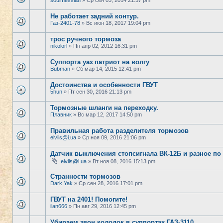
soulmessiah
» Ср сен 03, 2014 21:57 pm
Не работает задний контур.
Газ-2401-78
» Вс июн 18, 2017 19:04 pm
трос ручного тормоза
nikolorl
» Пн апр 02, 2012 16:31 pm
Суппорта уаз патриот на волгу
Bubman
» Сб мар 14, 2015 12:41 pm
Достоинства и особенности ГВУТ
5hun
» Пт сен 30, 2016 21:13 pm
Тормозные шланги на переходку.
Плавник
» Вс мар 12, 2017 14:50 pm
Правильная работа разделителя тормозов
elviis@i.ua
» Ср ноя 09, 2016 21:06 pm
Датчик выключения стопсигнала ВК-12Б и разное по
elviis@i.ua
» Вт ноя 08, 2016 15:13 pm
Странности тормозов
Dark Yak
» Ср сен 28, 2016 17:01 pm
ГВУТ на 2401! Помогите!
ilan666
» Пн авг 29, 2016 12:45 pm
Убираем звон колодок в суппортах ГАЗ-3110