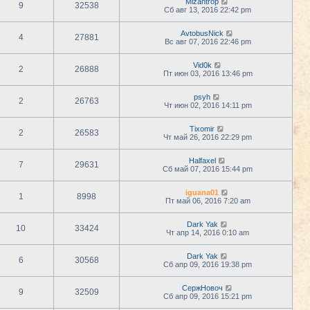
Mizantrop
9
32538
Сб авг 13, 2016 22:42 pm
AvtobusNick
4
27881
Вс авг 07, 2016 22:46 pm
Vid0k
2
26888
Пт июн 03, 2016 13:46 pm
psyh
2
26763
Чт июн 02, 2016 14:11 pm
Tixomir
2
26583
Чт май 26, 2016 22:29 pm
Halfaxel
7
29631
Сб май 07, 2016 15:44 pm
iguana01
1
8998
Пт май 06, 2016 7:20 am
Dark Yak
10
33424
Чт апр 14, 2016 0:10 am
Dark Yak
6
30568
Сб апр 09, 2016 19:38 pm
СержНовоч
9
32509
Сб апр 09, 2016 15:21 pm