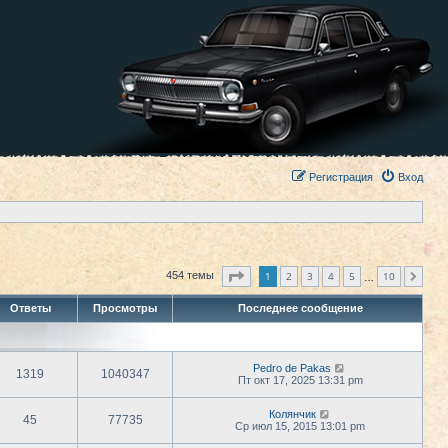
Регистрация
Вход
Страница
1
из
10
1
2
3
4
5
10
454 темы
След.
…
Ответы
Просмотры
Последнее сообщение
Pedro de Pakas
1319
1040347
Пт окт 17, 2025 13:31 pm
Колянчик
45
77735
Ср июл 15, 2015 13:01 pm