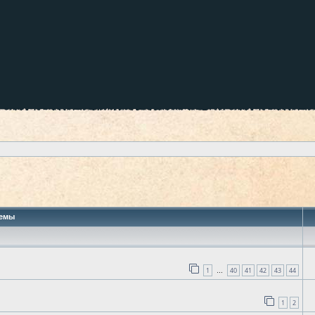
 поиск
емы
1
40
41
42
43
44
…
1
2