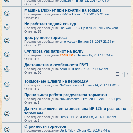
Последнее сообщение
dent116
«
Пт авг 11, 2017 14:08 pm
Ответы:
3
Машина глохнет при нажатии на тормоз
Последнее сообщение
Kit554
«
Пн июл 10, 2017 9:24 am
Ответы:
8
Не работает задний контур.
Последнее сообщение
Газ-2401-78
«
Ср июн 21, 2017 0:46 am
Ответы:
15
трос ручного тормоза
Последнее сообщение
umc-varta
«
Вс июн 18, 2017 21:23 pm
Ответы:
13
Суппорта уаз патриот на волгу
Последнее сообщение
TANKER
«
Пн май 15, 2017 10:24 am
Ответы:
4
Достоинства и особенности ГВУТ
Последнее сообщение
Adler
«
Чт апр 27, 2017 17:52 pm
Ответы:
30
1
2
Тормозные шланги на переходку.
Последнее сообщение
NoComments
«
Вт мар 14, 2017 14:02 pm
Ответы:
7
Правильная работа разделителя тормозов
Последнее сообщение
NoComments
«
Вт ноя 15, 2016 14:24 pm
Ответы:
7
Датчик выключения стопсигнала ВК-12Б и разное по
тормозам.
Последнее сообщение
Denis1980
«
Вт ноя 08, 2016 16:02 pm
Ответы:
1
Странности тормозов
Последнее сообщение
Dark Yak
«
Сб окт 01, 2016 2:44 am