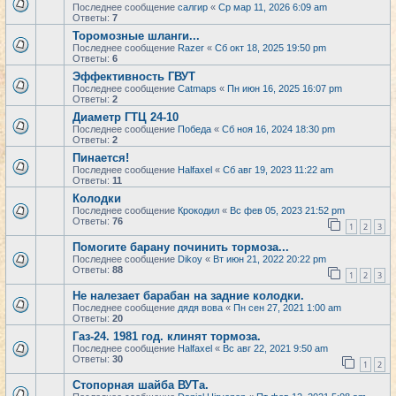
Последнее сообщение
салгир
«
Ср мар 11, 2026 6:09 am
Ответы:
7
Торомозные шланги...
Последнее сообщение
Razer
«
Сб окт 18, 2025 19:50 pm
Ответы:
6
Эффективность ГВУТ
Последнее сообщение
Catmaps
«
Пн июн 16, 2025 16:07 pm
Ответы:
2
Диаметр ГТЦ 24-10
Последнее сообщение
Победа
«
Сб ноя 16, 2024 18:30 pm
Ответы:
2
Пинается!
Последнее сообщение
Halfaxel
«
Сб авг 19, 2023 11:22 am
Ответы:
11
Колодки
Последнее сообщение
Крокодил
«
Вс фев 05, 2023 21:52 pm
Ответы:
76
1
2
3
Помогите барану починить тормоза...
Последнее сообщение
Dikoy
«
Вт июн 21, 2022 20:22 pm
Ответы:
88
1
2
3
Не налезает барабан на задние колодки.
Последнее сообщение
дядя вова
«
Пн сен 27, 2021 1:00 am
Ответы:
20
Газ-24. 1981 год. клинят тормоза.
Последнее сообщение
Halfaxel
«
Вс авг 22, 2021 9:50 am
Ответы:
30
1
2
Стопорная шайба ВУТа.