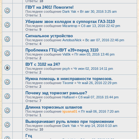
Ответы:
18
ГВУТ на 2401! Помогите!
Последнее сообщение
Dark Yak
«
Вт авг 30, 2016 3:25 am
Ответы:
1
Убираем звон колодок в суппортах ГАЗ-3110
Последнее сообщение
Mizantrop
«
Сб авг 13, 2016 22:42 pm
Ответы:
9
Сигнальное устройство
Последнее сообщение
AvtobusNick
«
Вс авг 07, 2016 22:46 pm
Ответы:
4
Проблемка ГТЦ+ВУТ е39+перед 3110
Последнее сообщение
Vid0k
«
Пт июн 03, 2016 13:46 pm
Ответы:
2
ВУТ с 3102 на 24?
Последнее сообщение
psyh
«
Чт июн 02, 2016 14:11 pm
Ответы:
2
Нужна помощь в неисправности тормозов.
Последнее сообщение
Tixomir
«
Чт май 26, 2016 22:29 pm
Ответы:
2
Почему зад тормозит раньше?
Последнее сообщение
Halfaxel
«
Сб май 07, 2016 15:44 pm
Ответы:
7
Длинна тормозных шлангов
Последнее сообщение
iguana01
«
Пт май 06, 2016 7:20 am
Ответы:
1
Выворачивает руль влево при торможении
Последнее сообщение
Dark Yak
«
Чт апр 14, 2016 0:10 am
Ответы:
10
Гтц