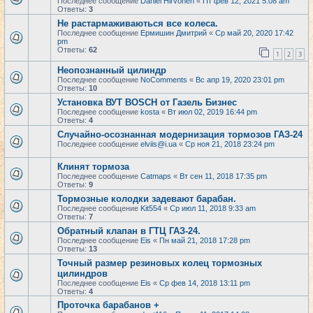
Последнее сообщение
Daniel Hirvonen
«
Пт фев 12, 2021 5:08 am
Ответы:
3
Не растармаживаються все колеса.
Последнее сообщение
Ермишин Дмитрий
«
Ср май 20, 2020 17:42
pm
Ответы:
62
1
2
3
Неопознанный цилиндр
Последнее сообщение
NoComments
«
Вс апр 19, 2020 23:01 pm
Ответы:
10
Установка ВУТ BOSCH от Газель Бизнес
Последнее сообщение
kosta
«
Вт июл 02, 2019 16:44 pm
Ответы:
4
Случайно-осознанная модернизация тормозов ГАЗ-24
Последнее сообщение
elviis@i.ua
«
Ср ноя 21, 2018 23:24 pm
Клинят тормоза
Последнее сообщение
Catmaps
«
Вт сен 11, 2018 17:35 pm
Ответы:
9
Тормозные колодки задевают барабан.
Последнее сообщение
Kit554
«
Ср июл 11, 2018 9:33 am
Ответы:
7
Обратный клапан в ГТЦ ГАЗ-24.
Последнее сообщение
Eis
«
Пн май 21, 2018 17:28 pm
Ответы:
13
Точный размер резиновых колец тормозных
цилиндров
Последнее сообщение
Eis
«
Ср фев 14, 2018 13:11 pm
Ответы:
4
Проточка барабанов +