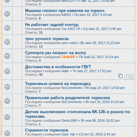
Последнее сообщение
dent116
«
Пт авг 11, 2017 14:08 pm
Ответы:
3
Машина глохнет при нажатии на тормоз
Последнее сообщение
Kit554
«
Пн июл 10, 2017 9:24 am
Ответы:
8
Не работает задний контур.
Последнее сообщение
Газ-2401-78
«
Ср июн 21, 2017 0:46 am
Ответы:
15
трос ручного тормоза
Последнее сообщение
umc-varta
«
Вс июн 18, 2017 21:23 pm
Ответы:
13
Суппорта уаз патриот на волгу
Последнее сообщение
TANKER
«
Пн май 15, 2017 10:24 am
Ответы:
4
Достоинства и особенности ГВУТ
Последнее сообщение
Adler
«
Чт апр 27, 2017 17:52 pm
Ответы:
30
1
2
Тормозные шланги на переходку.
Последнее сообщение
NoComments
«
Вт мар 14, 2017 14:02 pm
Ответы:
7
Правильная работа разделителя тормозов
Последнее сообщение
NoComments
«
Вт ноя 15, 2016 14:24 pm
Ответы:
7
Датчик выключения стопсигнала ВК-12Б и разное по
тормозам.
Последнее сообщение
Denis1980
«
Вт ноя 08, 2016 16:02 pm
Ответы:
1
Странности тормозов
Последнее сообщение
Dark Yak
«
Сб окт 01, 2016 2:44 am