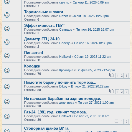
Последнее сообщение
салгир
«
Ср мар 11, 2026 6:09 am
Ответы:
7
Торомозные шланги...
Последнее сообщение
Razer
«
Сб окт 18, 2025 19:50 pm
Ответы:
6
Эффективность ГВУТ
Последнее сообщение
Catmaps
«
Пн июн 16, 2025 16:07 pm
Ответы:
2
Диаметр ГТЦ 24-10
Последнее сообщение
Победа
«
Сб ноя 16, 2024 18:30 pm
Ответы:
2
Пинается!
Последнее сообщение
Halfaxel
«
Сб авг 19, 2023 11:22 am
Ответы:
11
Колодки
Последнее сообщение
Крокодил
«
Вс фев 05, 2023 21:52 pm
Ответы:
76
1
2
3
Помогите барану починить тормоза...
Последнее сообщение
Dikoy
«
Вт июн 21, 2022 20:22 pm
Ответы:
88
1
2
3
Не налезает барабан на задние колодки.
Последнее сообщение
дядя вова
«
Пн сен 27, 2021 1:00 am
Ответы:
20
Газ-24. 1981 год. клинят тормоза.
Последнее сообщение
Halfaxel
«
Вс авг 22, 2021 9:50 am
Ответы:
30
1
2
Стопорная шайба ВУТа.