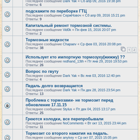
Последнее сообщение
Dark Yak
«
Сб апр 09, 2016 19:38 pm
Ответы:
6
подскажите по переборке ГТЦ
Последнее сообщение
СержНовоч
«
Сб апр 09, 2016 15:21 pm
Ответы:
9
Капитальный ремонт тормозной системы.
Последнее сообщение
Vid0k
«
Пн фев 15, 2016 20:07 pm
Ответы:
2
Тормозные жидкости
Последнее сообщение
Chapaev
«
Ср фев 03, 2016 20:08 pm
Ответы:
38
1
2
Использует кто импортную тормозуху(жижжу) ??
Последнее сообщение
redhand_13th
«
Пт янв 29, 2016 19:53 pm
Ответы:
26
Вопрос по гвуту
Последнее сообщение
Dark Yak
«
Вс янв 03, 2016 12:40 pm
Ответы:
4
Педаль долго возвращается
Последнее сообщение
Dark Yak
«
Пн дек 28, 2015 23:54 pm
Ответы:
13
Проблема с тормозами- не тормозит перед
обновление 17.11.15
Последнее сообщение
Stylus
«
Пт дек 04, 2015 13:17 pm
Ответы:
25
Греются колодки, все перепробывали
Последнее сообщение
NoComments
«
Вт окт 13, 2015 23:44 pm
Ответы:
11
Тормозит со второго нажатия на педаль.
Последнее сообщение
anykey
«
Ср окт 07, 2015 15:05 pm