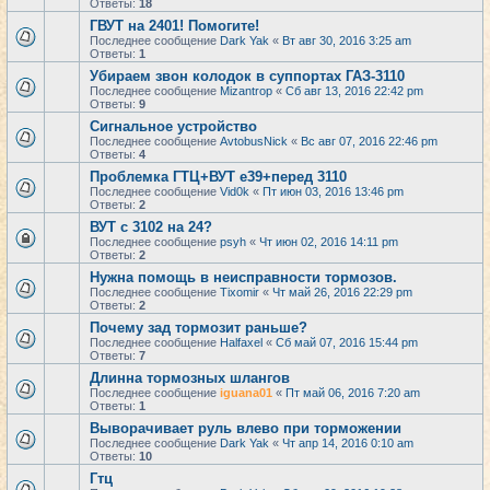
Ответы:
18
ГВУТ на 2401! Помогите!
Последнее сообщение
Dark Yak
«
Вт авг 30, 2016 3:25 am
Ответы:
1
Убираем звон колодок в суппортах ГАЗ-3110
Последнее сообщение
Mizantrop
«
Сб авг 13, 2016 22:42 pm
Ответы:
9
Сигнальное устройство
Последнее сообщение
AvtobusNick
«
Вс авг 07, 2016 22:46 pm
Ответы:
4
Проблемка ГТЦ+ВУТ е39+перед 3110
Последнее сообщение
Vid0k
«
Пт июн 03, 2016 13:46 pm
Ответы:
2
ВУТ с 3102 на 24?
Последнее сообщение
psyh
«
Чт июн 02, 2016 14:11 pm
Ответы:
2
Нужна помощь в неисправности тормозов.
Последнее сообщение
Tixomir
«
Чт май 26, 2016 22:29 pm
Ответы:
2
Почему зад тормозит раньше?
Последнее сообщение
Halfaxel
«
Сб май 07, 2016 15:44 pm
Ответы:
7
Длинна тормозных шлангов
Последнее сообщение
iguana01
«
Пт май 06, 2016 7:20 am
Ответы:
1
Выворачивает руль влево при торможении
Последнее сообщение
Dark Yak
«
Чт апр 14, 2016 0:10 am
Ответы:
10
Гтц