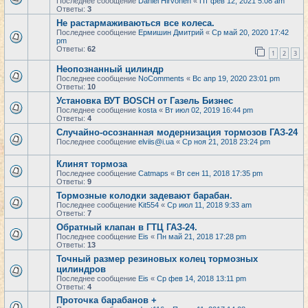
Последнее сообщение
Daniel Hirvonen
«
Пт фев 12, 2021 5:08 am
Ответы:
3
Не растармаживаються все колеса.
Последнее сообщение
Ермишин Дмитрий
«
Ср май 20, 2020 17:42
pm
Ответы:
62
1
2
3
Неопознанный цилиндр
Последнее сообщение
NoComments
«
Вс апр 19, 2020 23:01 pm
Ответы:
10
Установка ВУТ BOSCH от Газель Бизнес
Последнее сообщение
kosta
«
Вт июл 02, 2019 16:44 pm
Ответы:
4
Случайно-осознанная модернизация тормозов ГАЗ-24
Последнее сообщение
elviis@i.ua
«
Ср ноя 21, 2018 23:24 pm
Клинят тормоза
Последнее сообщение
Catmaps
«
Вт сен 11, 2018 17:35 pm
Ответы:
9
Тормозные колодки задевают барабан.
Последнее сообщение
Kit554
«
Ср июл 11, 2018 9:33 am
Ответы:
7
Обратный клапан в ГТЦ ГАЗ-24.
Последнее сообщение
Eis
«
Пн май 21, 2018 17:28 pm
Ответы:
13
Точный размер резиновых колец тормозных
цилиндров
Последнее сообщение
Eis
«
Ср фев 14, 2018 13:11 pm
Ответы:
4
Проточка барабанов +