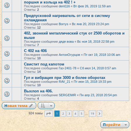
поршня и кольца на 402 ! +
Последнее сообщение
dent116
«
Вт фев 26, 2019 11:59 am
Ответы:
2
Предпусковой нагреватель от сети в систему
охлаждения
Последнее сообщение
Borrys
«
Вс янв 20, 2019 23:24 pm
Ответы:
12
402, звонкий металлический стук от 2500 оборотов и
выше
Последнее сообщение
дядя вова
«
Вс ноя 18, 2018 22:58 pm
Ответы:
7
С 402 на 406
Последнее сообщение
АнтонОгурцов
«
Пт окт 19, 2018 10:06 am
Ответы:
10
Свистит под капотом
Последнее сообщение
Газ-2401-78
«
Сб июл 14, 2018 0:57 am
Ответы:
14
Гул и вибрация при 3000 и более оборотах
Последнее сообщение
RAV_21
«
Пт июн 15, 2018 19:33 pm
Ответы:
10
Выхлоп на 406.
Последнее сообщение
SERGEIWR
«
Пн апр 23, 2018 20:54 pm
Ответы:
4
Новая тема
Страница
1
из
19
1
2
3
4
5
19
924 темы
След.
…
Перейти