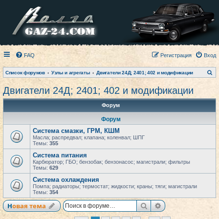
FAQ
Регистрация
Вход
П
Список форумов
Узлы и агрегаты
Двигатели 24Д; 2401; 402 и модификации
о
и
Двигатели 24Д; 2401; 402 и модификации
с
к
Форум
Форум
Система смазки, ГРМ, КШМ
Масла; распредвал; клапана; коленвал; ШПГ
Темы:
355
Система питания
Карбюратор; ГБО; бензобак; бензонасос; магистрали; фильтры
Темы:
629
Система охлаждения
Помпа; радиаторы; термостат; жидкости; краны; тяги; магистрали
Темы:
354
Поиск
Расширенный по
Новая тема