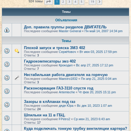
Страница
1
из
19
1
2
3
4
5
19
924 темы
След.
…
Темы
Объявления
Доп. правила группы разделов ДВИГАТЕЛЬ
Последнее сообщение
Master General
«
Пн май 14, 2007 14:34 pm
Темы
Плохой запуск и тряска ЗМЗ 402
Последнее сообщение
СержНовоч
«
Вт июн 03, 2025 17:59 pm
Ответы:
3
Гидрокомпесаторы змз 402
Последнее сообщение
Крокодил
«
Вс апр 27, 2025 17:12 pm
Ответы:
7
Нестабильная работа двигателя на горячую
Последнее сообщение
Maestro1832
«
Пн апр 21, 2025 0:04 am
Ответы:
3
Расконсервация ГАЗ-3110 спустя год
Последнее сообщение
Artemische
«
Чт фев 20, 2025 15:11 pm
Зазоры в клАпанах под газ
Последнее сообщение
дядя Юра
«
Вс дек 10, 2023 1:07 am
Ответы:
24
Шпильки на 11 в ГБЦ.
Последнее сообщение
FPetro2
«
Ср июн 21, 2023 6:43 am
Ответы:
17
Куда подключать тонкую трубку вентиляции картера?