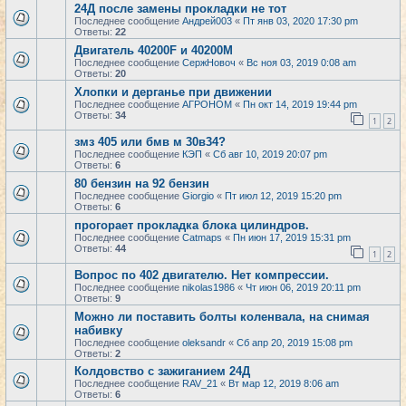
24Д после замены прокладки не тот
Последнее сообщение
Андрей003
«
Пт янв 03, 2020 17:30 pm
Ответы:
22
Двигатель 40200F и 40200M
Последнее сообщение
СержНовоч
«
Вс ноя 03, 2019 0:08 am
Ответы:
20
Хлопки и дерганье при движении
Последнее сообщение
АГРОНОМ
«
Пн окт 14, 2019 19:44 pm
Ответы:
34
1
2
змз 405 или бмв м 30в34?
Последнее сообщение
КЭП
«
Сб авг 10, 2019 20:07 pm
Ответы:
6
80 бензин на 92 бензин
Последнее сообщение
Giorgio
«
Пт июл 12, 2019 15:20 pm
Ответы:
6
прогорает прокладка блока цилиндров.
Последнее сообщение
Catmaps
«
Пн июн 17, 2019 15:31 pm
Ответы:
44
1
2
Вопрос по 402 двигателю. Нет компрессии.
Последнее сообщение
nikolas1986
«
Чт июн 06, 2019 20:11 pm
Ответы:
9
Можно ли поставить болты коленвала, на снимая
набивку
Последнее сообщение
oleksandr
«
Сб апр 20, 2019 15:08 pm
Ответы:
2
Колдовство с зажиганием 24Д
Последнее сообщение
RAV_21
«
Вт мар 12, 2019 8:06 am
Ответы:
6