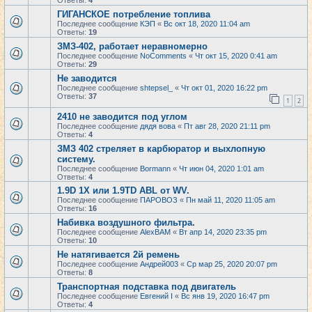
Ответы:
4
ГИГАНСКОЕ потребление топлива
Последнее сообщение
КЭП
«
Вс окт 18, 2020 11:04 am
Ответы:
19
ЗМЗ-402, работает неравномерно
Последнее сообщение
NoComments
«
Чт окт 15, 2020 0:41 am
Ответы:
29
Не заводится
Последнее сообщение
shtepsel_
«
Чт окт 01, 2020 16:22 pm
Ответы:
37
1
2
2410 не заводится под углом
Последнее сообщение
дядя вова
«
Пт авг 28, 2020 21:11 pm
Ответы:
4
ЗМЗ 402 стреляет в карбюратор и выхлопную
систему.
Последнее сообщение
Bormann
«
Чт июн 04, 2020 1:01 am
Ответы:
4
1.9D 1X или 1.9TD ABL от WV.
Последнее сообщение
ПАРОВОЗ
«
Пн май 11, 2020 11:05 am
Ответы:
16
Набивка воздушного фильтра.
Последнее сообщение
AlexBAM
«
Вт апр 14, 2020 23:35 pm
Ответы:
10
Не натягивается 2й ремень
Последнее сообщение
Андрей003
«
Ср мар 25, 2020 20:07 pm
Ответы:
8
Транспортная подставка под двигатель
Последнее сообщение
Евгений I
«
Вс янв 19, 2020 16:47 pm
Ответы:
4