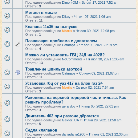
Последнее сообщение
Dimon-DM
«
Вс окт 17, 2021 7:52 am
Ответы:
9
Металл в масле
Последнее сообщение
Dikoy
«
Чт окт 07, 2021 1:06 am
Ответы:
11
Клапана 11х36 на выпуске
Последнее сообщение
Mortis
«
Чт сен 30, 2021 12:08 pm
Ответы:
1
Плавающая проблема с двигателем
Последнее сообщение
Catmaps
«
Чт авг 05, 2021 22:19 pm
Ответы:
4
Можно ли установить ГБЦ 24Д на 402й?
Последнее сообщение
NoComments
«
Пт июл 30, 2021 1:35 am
Ответы:
13
Травление шпильки азоткой
Последнее сообщение
Catmaps
«
Ср июн 09, 2021 13:07 pm
Ответы:
11
Установка гбц от уаз 417 на блок газ 24
Последнее сообщение
Mortis
«
Ср июн 02, 2021 7:54 am
Ответы:
3
Раковины на верхней торцевой части гильзы. Как
решить проблему?
Последнее сообщение
gerardov
«
Пн апр 05, 2021 22:01 pm
Ответы:
3
Двигатель 402 при разгоне дёргается
Последнее сообщение
Gektor_UA
«
Пт янв 29, 2021 11:58 am
Ответы:
5
Седла клапанов
Последнее сообщение
daniadania1908
«
Пт янв 01, 2021 22:36 pm