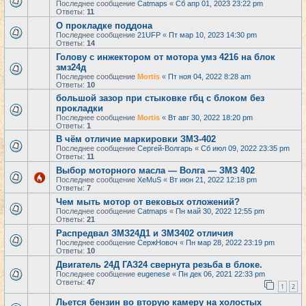
Последнее сообщение
Catmaps
«
Сб апр 01, 2023 23:22 pm
Ответы:
11
О прокладке поддона
Последнее сообщение
21UFP
«
Пт мар 10, 2023 14:30 pm
Ответы:
14
Голову с инжектором от мотора умз 4216 на блок
змз24д
Последнее сообщение
Mortis
«
Пт ноя 04, 2022 8:28 am
Ответы:
10
большой зазор при стыковке гбц с блоком без
прокладки
Последнее сообщение
Mortis
«
Вт авг 30, 2022 18:20 pm
Ответы:
1
В чём отличие маркировки ЗМЗ-402
Последнее сообщение
Сергей-Волгарь
«
Сб июл 09, 2022 23:35 pm
Ответы:
11
Выбор моторного масла — Волга — ЗМЗ 402
Последнее сообщение
XeMuS
«
Вт июн 21, 2022 12:18 pm
Ответы:
7
Чем мыть мотор от вековых отложений?
Последнее сообщение
Catmaps
«
Пн май 30, 2022 12:55 pm
Ответы:
21
Распредвал ЗМЗ24Д1 и ЗМЗ402 отличия
Последнее сообщение
СержНовоч
«
Пн мар 28, 2022 23:19 pm
Ответы:
10
Двигатель 24Д ГАЗ24 свернута резьба в блоке.
Последнее сообщение
eugenese
«
Пн дек 06, 2021 22:33 pm
Ответы:
47
1
2
Льется бензин во вторую камеру на холостых