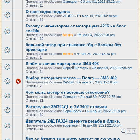
Последнее сообщение
Catmaps
«
Сб апр 01, 2023 23:22 pm
Ответы:
11
О прокладке поддона
Последнее сообщение
21UFP
«
Пт мар 10, 2023 14:30 pm
Ответы:
14
Голову с инжектором от мотора умз 4216 на блок
змз24д
Последнее сообщение
Mortis
«
Пт ноя 04, 2022 8:28 am
Ответы:
10
большой зазор при стыковке гбц с блоком без
прокладки
Последнее сообщение
Mortis
«
Вт авг 30, 2022 18:20 pm
Ответы:
1
В чём отличие маркировки ЗМЗ-402
Последнее сообщение
Сергей-Волгарь
«
Сб июл 09, 2022 23:35 pm
Ответы:
11
Выбор моторного масла — Волга — ЗМЗ 402
Последнее сообщение
XeMuS
«
Вт июн 21, 2022 12:18 pm
Ответы:
7
Чем мыть мотор от вековых отложений?
Последнее сообщение
Catmaps
«
Пн май 30, 2022 12:55 pm
Ответы:
21
Распредвал ЗМЗ24Д1 и ЗМЗ402 отличия
Последнее сообщение
СержНовоч
«
Пн мар 28, 2022 23:19 pm
Ответы:
10
Двигатель 24Д ГАЗ24 свернута резьба в блоке.
Последнее сообщение
eugenese
«
Пн дек 06, 2021 22:33 pm
Ответы:
47
1
2
Льется бензин во вторую камеру на холостых