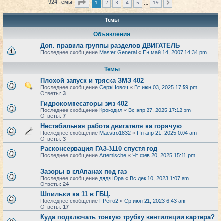
Страница
1
из
19
1
2
3
4
5
19
924 темы
След.
…
Темы
Объявления
Доп. правила группы разделов ДВИГАТЕЛЬ
Последнее сообщение
Master General
«
Пн май 14, 2007 14:34 pm
Темы
Плохой запуск и тряска ЗМЗ 402
Последнее сообщение
СержНовоч
«
Вт июн 03, 2025 17:59 pm
Ответы:
3
Гидрокомпесаторы змз 402
Последнее сообщение
Крокодил
«
Вс апр 27, 2025 17:12 pm
Ответы:
7
Нестабильная работа двигателя на горячую
Последнее сообщение
Maestro1832
«
Пн апр 21, 2025 0:04 am
Ответы:
3
Расконсервация ГАЗ-3110 спустя год
Последнее сообщение
Artemische
«
Чт фев 20, 2025 15:11 pm
Зазоры в клАпанах под газ
Последнее сообщение
дядя Юра
«
Вс дек 10, 2023 1:07 am
Ответы:
24
Шпильки на 11 в ГБЦ.
Последнее сообщение
FPetro2
«
Ср июн 21, 2023 6:43 am
Ответы:
17
Куда подключать тонкую трубку вентиляции картера?