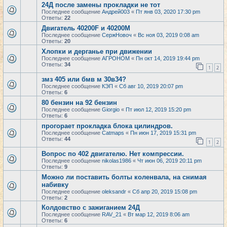
24Д после замены прокладки не тот
Последнее сообщение
Андрей003
«
Пт янв 03, 2020 17:30 pm
Ответы:
22
Двигатель 40200F и 40200M
Последнее сообщение
СержНовоч
«
Вс ноя 03, 2019 0:08 am
Ответы:
20
Хлопки и дерганье при движении
Последнее сообщение
АГРОНОМ
«
Пн окт 14, 2019 19:44 pm
Ответы:
34
1
2
змз 405 или бмв м 30в34?
Последнее сообщение
КЭП
«
Сб авг 10, 2019 20:07 pm
Ответы:
6
80 бензин на 92 бензин
Последнее сообщение
Giorgio
«
Пт июл 12, 2019 15:20 pm
Ответы:
6
прогорает прокладка блока цилиндров.
Последнее сообщение
Catmaps
«
Пн июн 17, 2019 15:31 pm
Ответы:
44
1
2
Вопрос по 402 двигателю. Нет компрессии.
Последнее сообщение
nikolas1986
«
Чт июн 06, 2019 20:11 pm
Ответы:
9
Можно ли поставить болты коленвала, на снимая
набивку
Последнее сообщение
oleksandr
«
Сб апр 20, 2019 15:08 pm
Ответы:
2
Колдовство с зажиганием 24Д
Последнее сообщение
RAV_21
«
Вт мар 12, 2019 8:06 am
Ответы:
6