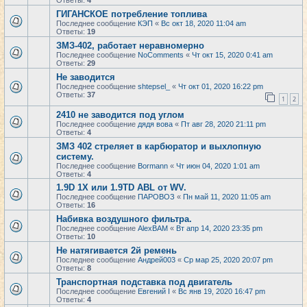
Ответы:
4
ГИГАНСКОЕ потребление топлива
Последнее сообщение
КЭП
«
Вс окт 18, 2020 11:04 am
Ответы:
19
ЗМЗ-402, работает неравномерно
Последнее сообщение
NoComments
«
Чт окт 15, 2020 0:41 am
Ответы:
29
Не заводится
Последнее сообщение
shtepsel_
«
Чт окт 01, 2020 16:22 pm
Ответы:
37
1
2
2410 не заводится под углом
Последнее сообщение
дядя вова
«
Пт авг 28, 2020 21:11 pm
Ответы:
4
ЗМЗ 402 стреляет в карбюратор и выхлопную
систему.
Последнее сообщение
Bormann
«
Чт июн 04, 2020 1:01 am
Ответы:
4
1.9D 1X или 1.9TD ABL от WV.
Последнее сообщение
ПАРОВОЗ
«
Пн май 11, 2020 11:05 am
Ответы:
16
Набивка воздушного фильтра.
Последнее сообщение
AlexBAM
«
Вт апр 14, 2020 23:35 pm
Ответы:
10
Не натягивается 2й ремень
Последнее сообщение
Андрей003
«
Ср мар 25, 2020 20:07 pm
Ответы:
8
Транспортная подставка под двигатель
Последнее сообщение
Евгений I
«
Вс янв 19, 2020 16:47 pm
Ответы:
4