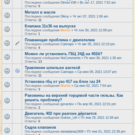
Последнее сообщение
Dimon-DM
«
Вс окт 17, 2021 7:52 am
Ответы:
9
Металл в масле
Последнее сообщение
Dikoy
«
Чт окт 07, 2021 1:06 am
Ответы:
11
Клапана 11х36 на выпуске
Последнее сообщение
Mortis
«
Чт сен 30, 2021 12:08 pm
Ответы:
1
Плавающая проблема с двигателем
Последнее сообщение
Catmaps
«
Чт авг 05, 2021 22:19 pm
Ответы:
4
Можно ли установить ГБЦ 24Д на 402й?
Последнее сообщение
NoComments
«
Пт июл 30, 2021 1:35 am
Ответы:
13
Травление шпильки азоткой
Последнее сообщение
Catmaps
«
Ср июн 09, 2021 13:07 pm
Ответы:
11
Установка гбц от уаз 417 на блок газ 24
Последнее сообщение
Mortis
«
Ср июн 02, 2021 7:54 am
Ответы:
3
Раковины на верхней торцевой части гильзы. Как
решить проблему?
Последнее сообщение
gerardov
«
Пн апр 05, 2021 22:01 pm
Ответы:
3
Двигатель 402 при разгоне дёргается
Последнее сообщение
Gektor_UA
«
Пт янв 29, 2021 11:58 am
Ответы:
5
Седла клапанов
Последнее сообщение
daniadania1908
«
Пт янв 01, 2021 22:36 pm