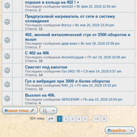
поршня и кольца на 402 ! +
Последнее сообщение
dent116
«
Вт фев 26, 2019 11:59 am
Ответы:
2
Предпусковой нагреватель от сети в систему
охлаждения
Последнее сообщение
Borrys
«
Вс янв 20, 2019 23:24 pm
Ответы:
12
402, звонкий металлический стук от 2500 оборотов и
выше
Последнее сообщение
дядя вова
«
Вс ноя 18, 2018 22:58 pm
Ответы:
7
С 402 на 406
Последнее сообщение
АнтонОгурцов
«
Пт окт 19, 2018 10:06 am
Ответы:
10
Свистит под капотом
Последнее сообщение
Газ-2401-78
«
Сб июл 14, 2018 0:57 am
Ответы:
14
Гул и вибрация при 3000 и более оборотах
Последнее сообщение
RAV_21
«
Пт июн 15, 2018 19:33 pm
Ответы:
10
Выхлоп на 406.
Последнее сообщение
SERGEIWR
«
Пн апр 23, 2018 20:54 pm
Ответы:
4
Новая тема
Страница
1
из
19
1
2
3
4
5
19
924 темы
След.
…
Перейти