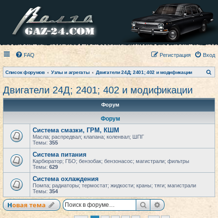
FAQ
Регистрация
Вход
П
Список форумов
Узлы и агрегаты
Двигатели 24Д; 2401; 402 и модификации
о
и
Двигатели 24Д; 2401; 402 и модификации
с
к
Форум
Форум
Система смазки, ГРМ, КШМ
Масла; распредвал; клапана; коленвал; ШПГ
Темы:
355
Система питания
Карбюратор; ГБО; бензобак; бензонасос; магистрали; фильтры
Темы:
629
Система охлаждения
Помпа; радиаторы; термостат; жидкости; краны; тяги; магистрали
Темы:
354
Поиск
Расширенный по
Новая тема