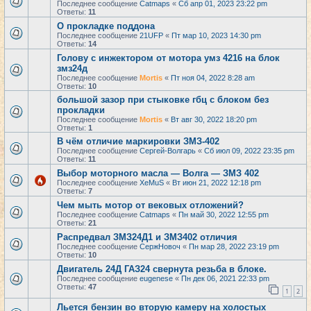
Последнее сообщение
Catmaps
«
Сб апр 01, 2023 23:22 pm
Ответы:
11
О прокладке поддона
Последнее сообщение
21UFP
«
Пт мар 10, 2023 14:30 pm
Ответы:
14
Голову с инжектором от мотора умз 4216 на блок
змз24д
Последнее сообщение
Mortis
«
Пт ноя 04, 2022 8:28 am
Ответы:
10
большой зазор при стыковке гбц с блоком без
прокладки
Последнее сообщение
Mortis
«
Вт авг 30, 2022 18:20 pm
Ответы:
1
В чём отличие маркировки ЗМЗ-402
Последнее сообщение
Сергей-Волгарь
«
Сб июл 09, 2022 23:35 pm
Ответы:
11
Выбор моторного масла — Волга — ЗМЗ 402
Последнее сообщение
XeMuS
«
Вт июн 21, 2022 12:18 pm
Ответы:
7
Чем мыть мотор от вековых отложений?
Последнее сообщение
Catmaps
«
Пн май 30, 2022 12:55 pm
Ответы:
21
Распредвал ЗМЗ24Д1 и ЗМЗ402 отличия
Последнее сообщение
СержНовоч
«
Пн мар 28, 2022 23:19 pm
Ответы:
10
Двигатель 24Д ГАЗ24 свернута резьба в блоке.
Последнее сообщение
eugenese
«
Пн дек 06, 2021 22:33 pm
Ответы:
47
1
2
Льется бензин во вторую камеру на холостых