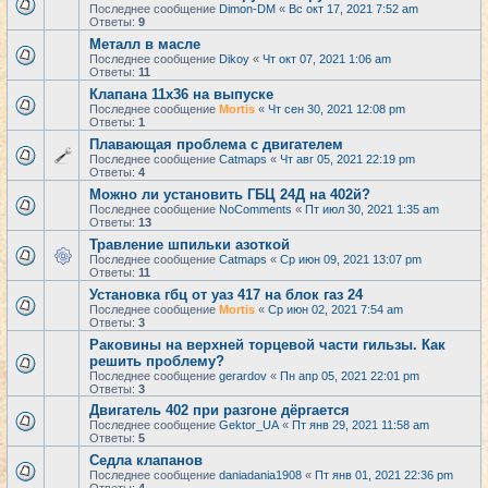
Последнее сообщение
Dimon-DM
«
Вс окт 17, 2021 7:52 am
Ответы:
9
Металл в масле
Последнее сообщение
Dikoy
«
Чт окт 07, 2021 1:06 am
Ответы:
11
Клапана 11х36 на выпуске
Последнее сообщение
Mortis
«
Чт сен 30, 2021 12:08 pm
Ответы:
1
Плавающая проблема с двигателем
Последнее сообщение
Catmaps
«
Чт авг 05, 2021 22:19 pm
Ответы:
4
Можно ли установить ГБЦ 24Д на 402й?
Последнее сообщение
NoComments
«
Пт июл 30, 2021 1:35 am
Ответы:
13
Травление шпильки азоткой
Последнее сообщение
Catmaps
«
Ср июн 09, 2021 13:07 pm
Ответы:
11
Установка гбц от уаз 417 на блок газ 24
Последнее сообщение
Mortis
«
Ср июн 02, 2021 7:54 am
Ответы:
3
Раковины на верхней торцевой части гильзы. Как
решить проблему?
Последнее сообщение
gerardov
«
Пн апр 05, 2021 22:01 pm
Ответы:
3
Двигатель 402 при разгоне дёргается
Последнее сообщение
Gektor_UA
«
Пт янв 29, 2021 11:58 am
Ответы:
5
Седла клапанов
Последнее сообщение
daniadania1908
«
Пт янв 01, 2021 22:36 pm