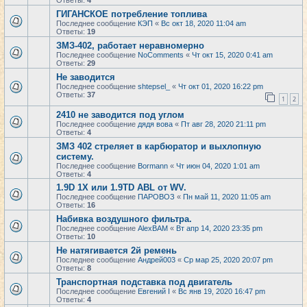
Ответы:
4
ГИГАНСКОЕ потребление топлива
Последнее сообщение
КЭП
«
Вс окт 18, 2020 11:04 am
Ответы:
19
ЗМЗ-402, работает неравномерно
Последнее сообщение
NoComments
«
Чт окт 15, 2020 0:41 am
Ответы:
29
Не заводится
Последнее сообщение
shtepsel_
«
Чт окт 01, 2020 16:22 pm
Ответы:
37
1
2
2410 не заводится под углом
Последнее сообщение
дядя вова
«
Пт авг 28, 2020 21:11 pm
Ответы:
4
ЗМЗ 402 стреляет в карбюратор и выхлопную
систему.
Последнее сообщение
Bormann
«
Чт июн 04, 2020 1:01 am
Ответы:
4
1.9D 1X или 1.9TD ABL от WV.
Последнее сообщение
ПАРОВОЗ
«
Пн май 11, 2020 11:05 am
Ответы:
16
Набивка воздушного фильтра.
Последнее сообщение
AlexBAM
«
Вт апр 14, 2020 23:35 pm
Ответы:
10
Не натягивается 2й ремень
Последнее сообщение
Андрей003
«
Ср мар 25, 2020 20:07 pm
Ответы:
8
Транспортная подставка под двигатель
Последнее сообщение
Евгений I
«
Вс янв 19, 2020 16:47 pm
Ответы:
4