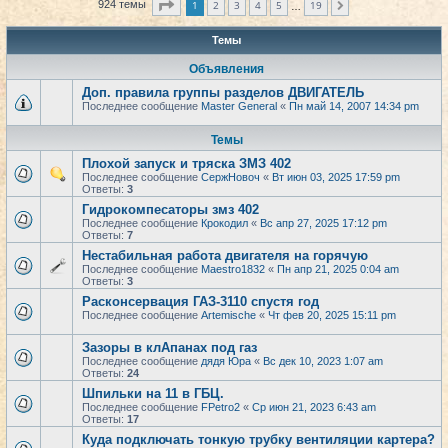
Страница
1
из
19
1
2
3
4
5
19
924 темы
След.
…
Темы
Объявления
Доп. правила группы разделов ДВИГАТЕЛЬ
Последнее сообщение
Master General
«
Пн май 14, 2007 14:34 pm
Темы
Плохой запуск и тряска ЗМЗ 402
Последнее сообщение
СержНовоч
«
Вт июн 03, 2025 17:59 pm
Ответы:
3
Гидрокомпесаторы змз 402
Последнее сообщение
Крокодил
«
Вс апр 27, 2025 17:12 pm
Ответы:
7
Нестабильная работа двигателя на горячую
Последнее сообщение
Maestro1832
«
Пн апр 21, 2025 0:04 am
Ответы:
3
Расконсервация ГАЗ-3110 спустя год
Последнее сообщение
Artemische
«
Чт фев 20, 2025 15:11 pm
Зазоры в клАпанах под газ
Последнее сообщение
дядя Юра
«
Вс дек 10, 2023 1:07 am
Ответы:
24
Шпильки на 11 в ГБЦ.
Последнее сообщение
FPetro2
«
Ср июн 21, 2023 6:43 am
Ответы:
17
Куда подключать тонкую трубку вентиляции картера?