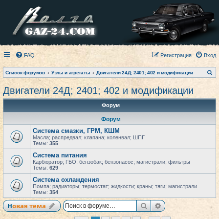
FAQ
Регистрация
Вход
П
Список форумов
Узлы и агрегаты
Двигатели 24Д; 2401; 402 и модификации
о
и
Двигатели 24Д; 2401; 402 и модификации
с
к
Форум
Форум
Система смазки, ГРМ, КШМ
Масла; распредвал; клапана; коленвал; ШПГ
Темы:
355
Система питания
Карбюратор; ГБО; бензобак; бензонасос; магистрали; фильтры
Темы:
629
Система охлаждения
Помпа; радиаторы; термостат; жидкости; краны; тяги; магистрали
Темы:
354
Поиск
Расширенный по
Новая тема