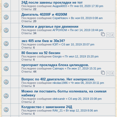
24Д после замены прокладки не тот
Последнее сообщение
Андрей003
«
Пт янв 03, 2020 17:30 pm
Ответы:
22
Двигатель 40200F и 40200M
Последнее сообщение
СержНовоч
«
Вс ноя 03, 2019 0:08 am
Ответы:
20
Хлопки и дерганье при движении
Последнее сообщение
АГРОНОМ
«
Пн окт 14, 2019 19:44 pm
Ответы:
34
1
2
змз 405 или бмв м 30в34?
Последнее сообщение
КЭП
«
Сб авг 10, 2019 20:07 pm
Ответы:
6
80 бензин на 92 бензин
Последнее сообщение
Giorgio
«
Пт июл 12, 2019 15:20 pm
Ответы:
6
прогорает прокладка блока цилиндров.
Последнее сообщение
Catmaps
«
Пн июн 17, 2019 15:31 pm
Ответы:
44
1
2
Вопрос по 402 двигателю. Нет компрессии.
Последнее сообщение
nikolas1986
«
Чт июн 06, 2019 20:11 pm
Ответы:
9
Можно ли поставить болты коленвала, на снимая
набивку
Последнее сообщение
oleksandr
«
Сб апр 20, 2019 15:08 pm
Ответы:
2
Колдовство с зажиганием 24Д
Последнее сообщение
RAV_21
«
Вт мар 12, 2019 8:06 am
Ответы:
6