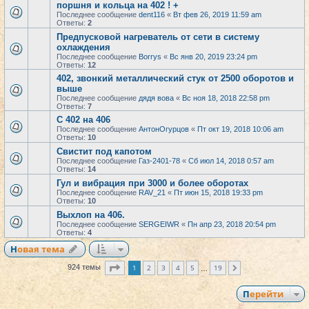
поршня и кольца на 402 ! +
Последнее сообщение
dent116
«
Вт фев 26, 2019 11:59 am
Ответы:
2
Предпусковой нагреватель от сети в систему
охлаждения
Последнее сообщение
Borrys
«
Вс янв 20, 2019 23:24 pm
Ответы:
12
402, звонкий металлический стук от 2500 оборотов и
выше
Последнее сообщение
дядя вова
«
Вс ноя 18, 2018 22:58 pm
Ответы:
7
С 402 на 406
Последнее сообщение
АнтонОгурцов
«
Пт окт 19, 2018 10:06 am
Ответы:
10
Свистит под капотом
Последнее сообщение
Газ-2401-78
«
Сб июл 14, 2018 0:57 am
Ответы:
14
Гул и вибрация при 3000 и более оборотах
Последнее сообщение
RAV_21
«
Пт июн 15, 2018 19:33 pm
Ответы:
10
Выхлоп на 406.
Последнее сообщение
SERGEIWR
«
Пн апр 23, 2018 20:54 pm
Ответы:
4
Новая тема
Страница
1
из
19
1
2
3
4
5
19
924 темы
След.
…
Перейти