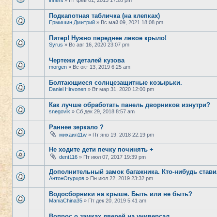
inherit
» Пт фев 01, 2013 17:28 pm
Подкапотная табличка (на клепках)
Ермишин Дмитрий
» Вс май 09, 2021 18:08 pm
Питер! Нужно переднее левое крыло!
Syrus
» Вс авг 16, 2020 23:07 pm
Чертежи деталей кузова
morgen
» Вс окт 13, 2019 6:25 am
Болтающиеся солнцезащитные козырьки.
Daniel Hirvonen
» Вт мар 31, 2020 12:00 pm
Как лучше обработать панель дворников изнутри?
snegovik
» Сб дек 29, 2018 8:57 am
Раннее зеркало ?
михаил11w
» Пт янв 19, 2018 22:19 pm
Не ходите дети печку починять +
dent116
» Пт июл 07, 2017 19:39 pm
Дополнительный замок багажника. Кто-нибудь став
АнтонОгурцов
» Пн июл 22, 2019 23:32 pm
Водосборники на крыше. Быть или не быть?
ManiaChina35
» Пт дек 20, 2019 5:41 am
Вопрос о замках дверей на универсал