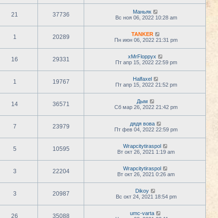
Маньяк
21
37736
Вс ноя 06, 2022 10:28 am
TANKER
1
20289
Пн июн 06, 2022 21:31 pm
xMrFloppyx
16
29331
Пт апр 15, 2022 22:59 pm
Halfaxel
1
19767
Пт апр 15, 2022 21:52 pm
Дым
14
36571
Сб мар 26, 2022 21:42 pm
дядя вова
7
23979
Пт фев 04, 2022 22:59 pm
Wrapcitytiraspol
5
10595
Вт окт 26, 2021 1:19 am
Wrapcitytiraspol
3
22204
Вт окт 26, 2021 0:26 am
Dikoy
3
20987
Вс окт 24, 2021 18:54 pm
umc-varta
26
35088