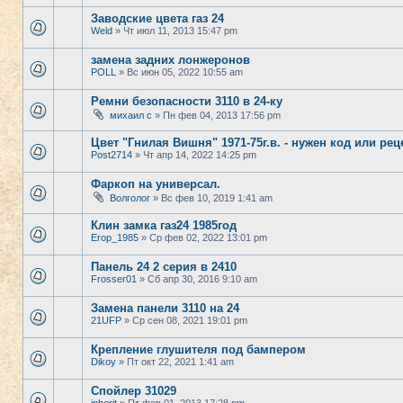
Заводские цвета газ 24
Weld
» Чт июл 11, 2013 15:47 pm
замена задних лонжеронов
POLL
» Вс июн 05, 2022 10:55 am
Ремни безопасности 3110 в 24-ку
михаил с
» Пн фев 04, 2013 17:56 pm
Цвет "Гнилая Вишня" 1971-75г.в. - нужен код или реце
Post2714
» Чт апр 14, 2022 14:25 pm
Фаркоп на универсал.
Волголог
» Вс фев 10, 2019 1:41 am
Клин замка газ24 1985год
Егор_1985
» Ср фев 02, 2022 13:01 pm
Панель 24 2 серия в 2410
Frosser01
» Сб апр 30, 2016 9:10 am
Замена панели 3110 на 24
21UFP
» Ср сен 08, 2021 19:01 pm
Крепление глушителя под бампером
Dikoy
» Пт окт 22, 2021 1:41 am
Спойлер 31029