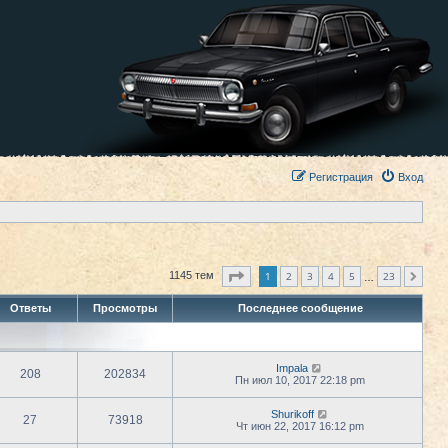
Регистрация
Вход
Страница
1
из
23
1
2
3
4
5
23
1145 тем
След.
…
Ответы
Просмотры
Последнее сообщение
Impala
208
202834
Пн июл 10, 2017 22:18 pm
Shurikoff
27
73918
Чт июн 22, 2017 16:12 pm