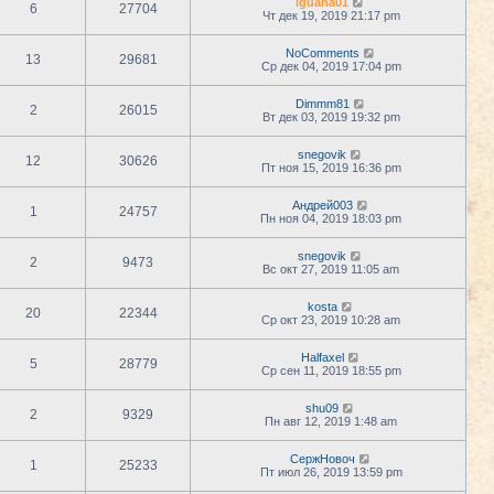
iguana01
6
27704
Чт дек 19, 2019 21:17 pm
NoComments
13
29681
Ср дек 04, 2019 17:04 pm
Dimmm81
2
26015
Вт дек 03, 2019 19:32 pm
snegovik
12
30626
Пт ноя 15, 2019 16:36 pm
Андрей003
1
24757
Пн ноя 04, 2019 18:03 pm
snegovik
2
9473
Вс окт 27, 2019 11:05 am
kosta
20
22344
Ср окт 23, 2019 10:28 am
Halfaxel
5
28779
Ср сен 11, 2019 18:55 pm
shu09
2
9329
Пн авг 12, 2019 1:48 am
СержНовоч
1
25233
Пт июл 26, 2019 13:59 pm