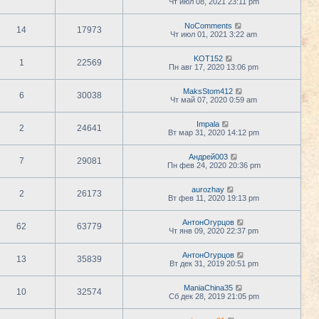
Чт июл 08, 2021 23:11 pm
NoComments
14
17973
Чт июл 01, 2021 3:22 am
KOT152
1
22569
Пн авг 17, 2020 13:06 pm
MaksStom412
6
30038
Чт май 07, 2020 0:59 am
Impala
2
24641
Вт мар 31, 2020 14:12 pm
Андрей003
7
29081
Пн фев 24, 2020 20:36 pm
aurozhay
2
26173
Вт фев 11, 2020 19:13 pm
АнтонОгурцов
62
63779
Чт янв 09, 2020 22:37 pm
АнтонОгурцов
13
35839
Вт дек 31, 2019 20:51 pm
ManiaChina35
10
32574
Сб дек 28, 2019 21:05 pm