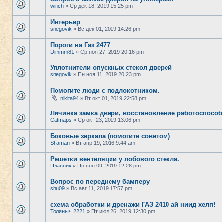
winch
» Ср дек 18, 2019 15:25 pm
Интерьер
snegovik
» Вс дек 01, 2019 14:26 pm
Пороги на Газ 2477
Dimmm81
» Ср ноя 27, 2019 20:16 pm
Уплотнители опускных стекол дверей
snegovik
» Пн ноя 11, 2019 20:23 pm
Помогите люди с подлокотником.
nikita94
» Вт окт 01, 2019 22:58 pm
Личинка замка двери, восстановление работоспосо
Catmaps
» Ср окт 23, 2019 13:06 pm
Боковые зеркала (помогите советом)
Shaman
» Вт апр 19, 2016 9:44 am
Решетки вентеляции у лобового стекла.
Плавник
» Пн сен 09, 2019 12:28 pm
Вопрос по переднему бамперу
shu09
» Вс авг 11, 2019 17:57 pm
схема обработки и дренажи ГАЗ 2410 ай ниид хелп!
Толяныч 2221
» Пт июл 26, 2019 12:30 pm