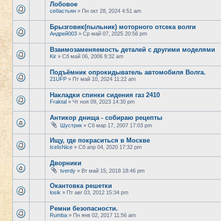
Лобовое
себастьян
» Пн окт 28, 2024 4:51 am
Брызговик(пыльник) моторного отсека волги
Андрей003
» Ср май 07, 2025 20:56 pm
Взаимозаменяемость деталей с другими моделями
Kir
» Сб май 06, 2006 9:32 am
Подъёмник опрокидыватель автомобиля Волга.
21UFP
» Пт май 10, 2024 11:22 am
Накладки спинки сидения газ 2410
Fraktal
» Чт ноя 09, 2023 14:30 pm
Антикор днища - собираю рецепты
Шустрик
» Сб мар 17, 2007 17:03 pm
Ищу, где покраситься в Москве
IceIsNice
» Сб апр 04, 2020 17:32 pm
Дворники
tverdy
» Вт май 15, 2018 18:46 pm
Окантовка решетки
losik
» Пт авг 03, 2012 15:34 pm
Ремни безопасности.
Rumba
» Пн янв 02, 2017 11:56 am