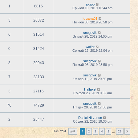
анзор
1
8815
Ср июл 10, 2019 10:44 am
iguana01
3
26372
Пн июн 03, 2019 20:58 pm
snegovik
6
31514
Вт май 28, 2019 14:00 pm
wolfor
0
31424
Ср май 22, 2019 22:04 pm
snegovik
8
29043
Пн май 06, 2019 23:58 pm
snegovik
7
28133
Чт апр 11, 2019 20:30 pm
Halfaxel
3
27116
Сб фев 23, 2019 0:52 am
snegovik
76
74729
Пт дек 28, 2018 17:58 pm
Daniel Hirvonen
2
25447
Сб дек 22, 2018 19:36 pm
Страница
1
из
23
1
2
3
4
5
23
1145 тем
След.
…