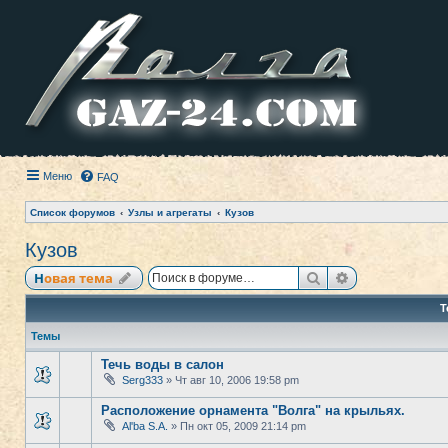
Меню
FAQ
Список форумов
Узлы и агрегаты
Кузов
Кузов
Поиск
Расширенный
Новая тема
Т
Темы
Течь воды в салон
Serg333
» Чт авг 10, 2006 19:58 pm
Расположение орнамента "Волга" на крыльях.
Al'ba S.A.
» Пн окт 05, 2009 21:14 pm