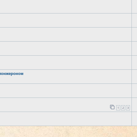
 лонжероном
1
2
3