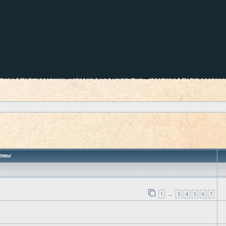
 поиск
емы
1
3
4
5
6
7
…