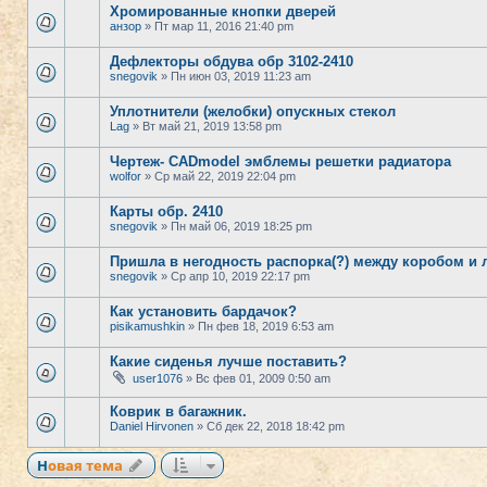
Хромированные кнопки дверей
анзор
» Пт мар 11, 2016 21:40 pm
Дефлекторы обдува обр 3102-2410
snegovik
» Пн июн 03, 2019 11:23 am
Уплотнители (желобки) опускных стекол
Lag
» Вт май 21, 2019 13:58 pm
Чертеж- CADmodel эмблемы решетки радиатора
wolfor
» Ср май 22, 2019 22:04 pm
Карты обр. 2410
snegovik
» Пн май 06, 2019 18:25 pm
Пришла в негодность распорка(?) между коробом и
snegovik
» Ср апр 10, 2019 22:17 pm
Как установить бардачок?
pisikamushkin
» Пн фев 18, 2019 6:53 am
Какие сиденья лучше поставить?
user1076
» Вс фев 01, 2009 0:50 am
Коврик в багажник.
Daniel Hirvonen
» Сб дек 22, 2018 18:42 pm
Новая тема