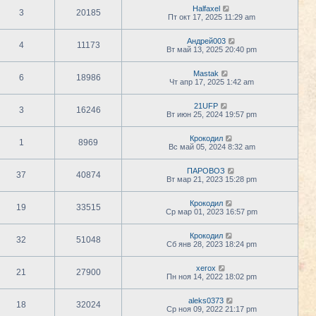
Halfaxel
3
20185
Пт окт 17, 2025 11:29 am
Андрей003
4
11173
Вт май 13, 2025 20:40 pm
Mastak
6
18986
Чт апр 17, 2025 1:42 am
21UFP
3
16246
Вт июн 25, 2024 19:57 pm
Крокодил
1
8969
Вс май 05, 2024 8:32 am
ПАРОВОЗ
37
40874
Вт мар 21, 2023 15:28 pm
Крокодил
19
33515
Ср мар 01, 2023 16:57 pm
Крокодил
32
51048
Сб янв 28, 2023 18:24 pm
xerox
21
27900
Пн ноя 14, 2022 18:02 pm
aleks0373
18
32024
Ср ноя 09, 2022 21:17 pm