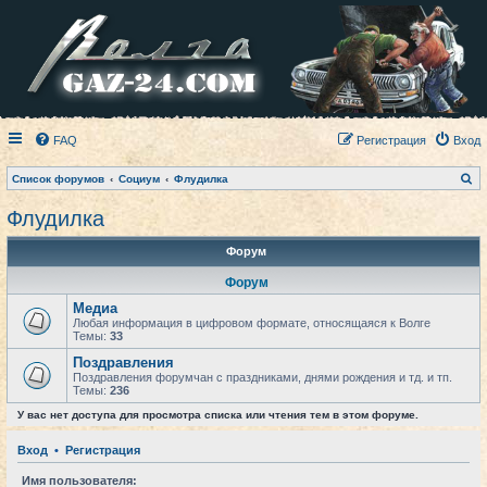
FAQ
Регистрация
Вход
П
Список форумов
Социум
Флудилка
о
и
Флудилка
с
к
Форум
Форум
Медиа
Любая информация в цифровом формате, относящаяся к Волге
Темы:
33
Поздравления
Поздравления форумчан с праздниками, днями рождения и тд. и тп.
Темы:
236
У вас нет доступа для просмотра списка или чтения тем в этом форуме.
Вход
•
Регистрация
Имя пользователя: