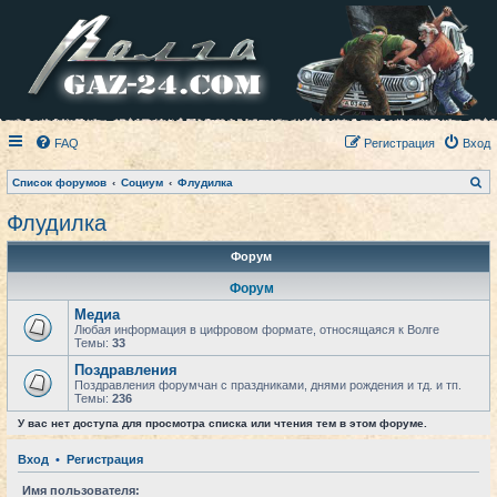
FAQ
Регистрация
Вход
П
Список форумов
Социум
Флудилка
о
и
Флудилка
с
к
Форум
Форум
Медиа
Любая информация в цифровом формате, относящаяся к Волге
Темы:
33
Поздравления
Поздравления форумчан с праздниками, днями рождения и тд. и тп.
Темы:
236
У вас нет доступа для просмотра списка или чтения тем в этом форуме.
Вход
•
Регистрация
Имя пользователя: