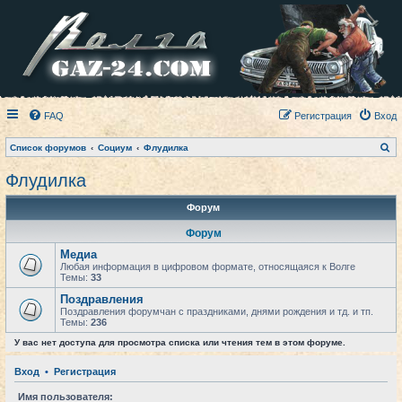
FAQ
Регистрация
Вход
П
Список форумов
Социум
Флудилка
о
и
Флудилка
с
к
Форум
Форум
Медиа
Любая информация в цифровом формате, относящаяся к Волге
Темы:
33
Поздравления
Поздравления форумчан с праздниками, днями рождения и тд. и тп.
Темы:
236
У вас нет доступа для просмотра списка или чтения тем в этом форуме.
Вход
•
Регистрация
Имя пользователя: