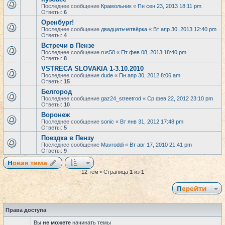
Последнее сообщение
Крамольник
«
Пн сен 23, 2013 18:11 pm
Ответы:
6
Оренбург!
Последнее сообщение
двадцатьчетвёрка
«
Вт апр 30, 2013 12:40 pm
Ответы:
4
Встречи в Пензе
Последнее сообщение
rus58
«
Пт фев 08, 2013 18:40 pm
Ответы:
8
VSTRECA SLOVAKIA 1-3.10.2010
Последнее сообщение
dude
«
Пн апр 30, 2012 8:06 am
Ответы:
15
Белгород
Последнее сообщение
gaz24_streetrod
«
Ср фев 22, 2012 23:10 pm
Ответы:
10
Воронеж
Последнее сообщение
sonic
«
Вт янв 31, 2012 17:48 pm
Ответы:
5
Поездка в Пензу
Последнее сообщение
Mavroddi
«
Вт авг 17, 2010 21:41 pm
Ответы:
9
Новая тема
12 тем • Страница
1
из
1
Перейти
Права доступа
Вы
не можете
начинать темы