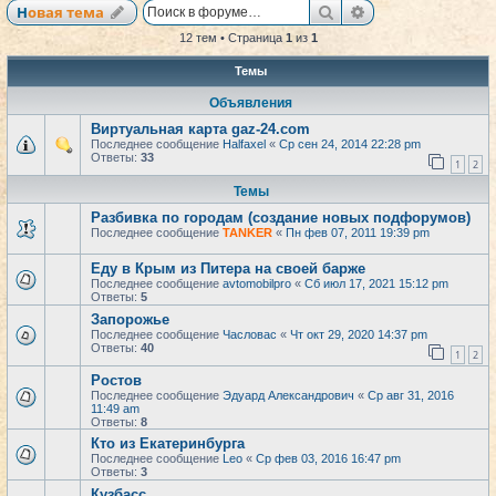
Поиск
Расширенный по
Новая тема
12 тем • Страница
1
из
1
Темы
Объявления
Виртуальная карта gaz-24.com
Последнее сообщение
Halfaxel
«
Ср сен 24, 2014 22:28 pm
Ответы:
33
1
2
Темы
Разбивка по городам (создание новых подфорумов)
Последнее сообщение
TANKER
«
Пн фев 07, 2011 19:39 pm
Еду в Крым из Питера на своей барже
Последнее сообщение
avtomobilpro
«
Сб июл 17, 2021 15:12 pm
Ответы:
5
Запорожье
Последнее сообщение
Часловас
«
Чт окт 29, 2020 14:37 pm
Ответы:
40
1
2
Ростов
Последнее сообщение
Эдуард Александрович
«
Ср авг 31, 2016
11:49 am
Ответы:
8
Кто из Екатеринбурга
Последнее сообщение
Leo
«
Ср фев 03, 2016 16:47 pm
Ответы:
3
Кузбасс