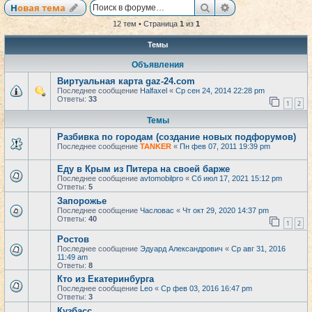
Поиск
Расширенный по
Новая тема
12 тем • Страница
1
из
1
Темы
Объявления
Виртуальная карта gaz-24.com
Последнее сообщение
Halfaxel
«
Ср сен 24, 2014 22:28 pm
Ответы:
33
1
2
Темы
Разбивка по городам (создание новых подфорумов)
Последнее сообщение
TANKER
«
Пн фев 07, 2011 19:39 pm
Еду в Крым из Питера на своей барже
Последнее сообщение
avtomobilpro
«
Сб июл 17, 2021 15:12 pm
Ответы:
5
Запорожье
Последнее сообщение
Часловас
«
Чт окт 29, 2020 14:37 pm
Ответы:
40
1
2
Ростов
Последнее сообщение
Эдуард Александрович
«
Ср авг 31, 2016
11:49 am
Ответы:
8
Кто из Екатеринбурга
Последнее сообщение
Leo
«
Ср фев 03, 2016 16:47 pm
Ответы:
3
Кузбасс