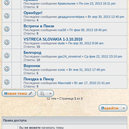
Последнее сообщение
Крамольник
«
Пн сен 23, 2013 18:11 pm
Ответы:
6
Оренбург!
Последнее сообщение
двадцатьчетвёрка
«
Вт апр 30, 2013 12:40 pm
Ответы:
4
Встречи в Пензе
Последнее сообщение
rus58
«
Пт фев 08, 2013 18:40 pm
Ответы:
8
VSTRECA SLOVAKIA 1-3.10.2010
Последнее сообщение
dude
«
Пн апр 30, 2012 8:06 am
Ответы:
15
Белгород
Последнее сообщение
gaz24_streetrod
«
Ср фев 22, 2012 23:10 pm
Ответы:
10
Воронеж
Последнее сообщение
sonic
«
Вт янв 31, 2012 17:48 pm
Ответы:
5
Поездка в Пензу
Последнее сообщение
Mavroddi
«
Вт авг 17, 2010 21:41 pm
Ответы:
9
Новая тема
12 тем • Страница
1
из
1
Перейти
Права доступа
Вы
не можете
начинать темы