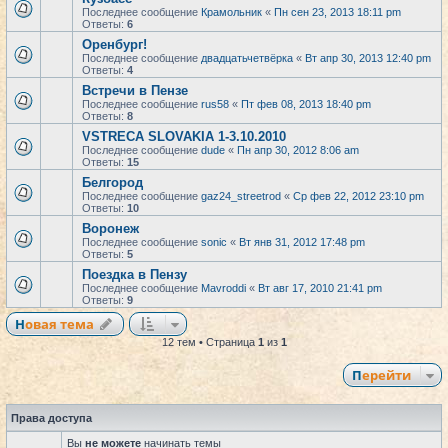
Последнее сообщение
Крамольник
«
Пн сен 23, 2013 18:11 pm
Ответы:
6
Оренбург!
Последнее сообщение
двадцатьчетвёрка
«
Вт апр 30, 2013 12:40 pm
Ответы:
4
Встречи в Пензе
Последнее сообщение
rus58
«
Пт фев 08, 2013 18:40 pm
Ответы:
8
VSTRECA SLOVAKIA 1-3.10.2010
Последнее сообщение
dude
«
Пн апр 30, 2012 8:06 am
Ответы:
15
Белгород
Последнее сообщение
gaz24_streetrod
«
Ср фев 22, 2012 23:10 pm
Ответы:
10
Воронеж
Последнее сообщение
sonic
«
Вт янв 31, 2012 17:48 pm
Ответы:
5
Поездка в Пензу
Последнее сообщение
Mavroddi
«
Вт авг 17, 2010 21:41 pm
Ответы:
9
Новая тема
12 тем • Страница
1
из
1
Перейти
Права доступа
Вы
не можете
начинать темы