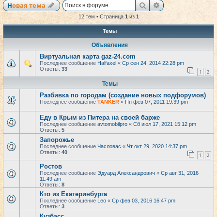
Поиск
Расширенный по
Новая тема
12 тем • Страница
1
из
1
Темы
Объявления
Виртуальная карта gaz-24.com
Последнее сообщение
Halfaxel
«
Ср сен 24, 2014 22:28 pm
Ответы:
33
1
2
Темы
Разбивка по городам (создание новых подфорумов)
Последнее сообщение
TANKER
«
Пн фев 07, 2011 19:39 pm
Еду в Крым из Питера на своей барже
Последнее сообщение
avtomobilpro
«
Сб июл 17, 2021 15:12 pm
Ответы:
5
Запорожье
Последнее сообщение
Часловас
«
Чт окт 29, 2020 14:37 pm
Ответы:
40
1
2
Ростов
Последнее сообщение
Эдуард Александрович
«
Ср авг 31, 2016
11:49 am
Ответы:
8
Кто из Екатеринбурга
Последнее сообщение
Leo
«
Ср фев 03, 2016 16:47 pm
Ответы:
3
Кузбасс