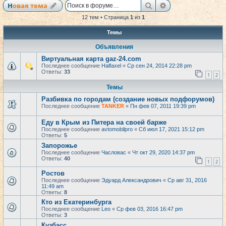
Поиск
Расширенный по
Новая тема
12 тем • Страница
1
из
1
Темы
Объявления
Виртуальная карта gaz-24.com
Последнее сообщение
Halfaxel
«
Ср сен 24, 2014 22:28 pm
Ответы:
33
1
2
Темы
Разбивка по городам (создание новых подфорумов)
Последнее сообщение
TANKER
«
Пн фев 07, 2011 19:39 pm
Еду в Крым из Питера на своей барже
Последнее сообщение
avtomobilpro
«
Сб июл 17, 2021 15:12 pm
Ответы:
5
Запорожье
Последнее сообщение
Часловас
«
Чт окт 29, 2020 14:37 pm
Ответы:
40
1
2
Ростов
Последнее сообщение
Эдуард Александрович
«
Ср авг 31, 2016
11:49 am
Ответы:
8
Кто из Екатеринбурга
Последнее сообщение
Leo
«
Ср фев 03, 2016 16:47 pm
Ответы:
3
Кузбасс