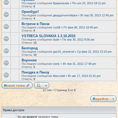
Последнее сообщение
Крамольник
«
Пн сен 23, 2013 18:11 pm
Ответы:
6
Оренбург!
Последнее сообщение
двадцатьчетвёрка
«
Вт апр 30, 2013 12:40 pm
Ответы:
4
Встречи в Пензе
Последнее сообщение
rus58
«
Пт фев 08, 2013 18:40 pm
Ответы:
8
VSTRECA SLOVAKIA 1-3.10.2010
Последнее сообщение
dude
«
Пн апр 30, 2012 8:06 am
Ответы:
15
Белгород
Последнее сообщение
gaz24_streetrod
«
Ср фев 22, 2012 23:10 pm
Ответы:
10
Воронеж
Последнее сообщение
sonic
«
Вт янв 31, 2012 17:48 pm
Ответы:
5
Поездка в Пензу
Последнее сообщение
Mavroddi
«
Вт авг 17, 2010 21:41 pm
Ответы:
9
Новая тема
12 тем • Страница
1
из
1
Перейти
Права доступа
Вы
не можете
начинать темы