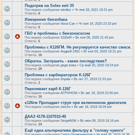
Подогрев на Solex eeit 35
Последнее сообщение
wtrdiez
«
Чт янв 28, 2021 19:31 pm
Ответы:
6
Измерения бензобака
Последнее сообщение
Vova-Can
«
Чт ноя 19, 2020 23:33 pm
Ответы:
6
ГБО и проблемы с бензонасосом
Последнее сообщение
S1iDeR
«
Вс ноя 08, 2020 21:43 pm
Ответы:
5
Проблемы с К126ГМ. Не регулируется качество смеси.
Последнее сообщение
Андрей 2401
«
Вт ноя 03, 2020 19:31 pm
Ответы:
16
ОБратка. Заглушить - какие последствия?
Последнее сообщение
дядя вова
«
Ср май 20, 2020 19:24 pm
Ответы:
29
Проблема с карбюратором К-126Г
Последнее сообщение
Impala
«
Вс окт 27, 2019 21:53 pm
Ответы:
2
Переливает карб К-126Г
Последнее сообщение
АГРОНОМ
«
Вс авг 18, 2019 22:00 pm
Ответы:
16
к126гм Пропадает струя при включенном двигателе
Последнее сообщение
stezhu
«
Вс авг 18, 2019 16:04 pm
ДААЗ 4178-1107010-40
Последнее сообщение
SergeiNSK
«
Вс июн 09, 2019 16:16 pm
Ответы:
24
Ещё одна альтернатива фильтру в "голову чужого"
Последнее сообщение
Серго Орджоникидзе
«
Чт май 30, 2019 15:36