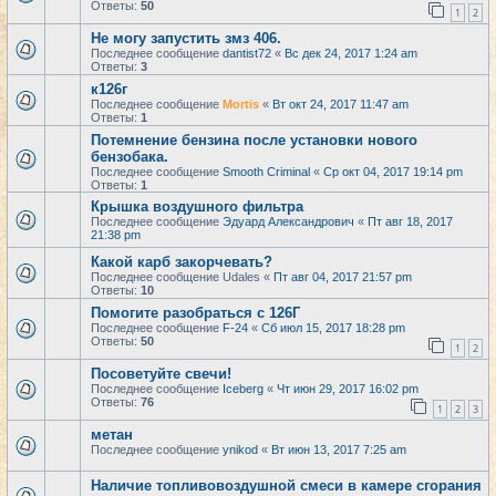
Ответы:
50
1
2
Не могу запустить змз 406.
Последнее сообщение
dantist72
«
Вс дек 24, 2017 1:24 am
Ответы:
3
к126г
Последнее сообщение
Mortis
«
Вт окт 24, 2017 11:47 am
Ответы:
1
Потемнение бензина после установки нового
бензобака.
Последнее сообщение
Smooth Criminal
«
Ср окт 04, 2017 19:14 pm
Ответы:
1
Крышка воздушного фильтра
Последнее сообщение
Эдуард Александрович
«
Пт авг 18, 2017
21:38 pm
Какой карб закорчевать?
Последнее сообщение
Udales
«
Пт авг 04, 2017 21:57 pm
Ответы:
10
Помогите разобраться с 126Г
Последнее сообщение
F-24
«
Сб июл 15, 2017 18:28 pm
Ответы:
50
1
2
Посоветуйте свечи!
Последнее сообщение
Iceberg
«
Чт июн 29, 2017 16:02 pm
Ответы:
76
1
2
3
метан
Последнее сообщение
ynikod
«
Вт июн 13, 2017 7:25 am
Наличие топливовоздушной смеси в камере сгорания