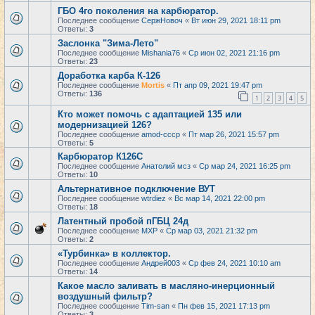
ГБО 4го поколения на карбюратор.
Последнее сообщение
СержНовоч
«
Вт июн 29, 2021 18:11 pm
Ответы:
3
Заслонка "Зима-Лето"
Последнее сообщение
Mishania76
«
Ср июн 02, 2021 21:16 pm
Ответы:
23
Доработка карба К-126
Последнее сообщение
Mortis
«
Пт апр 09, 2021 19:47 pm
Ответы:
136
1
2
3
4
5
Кто может помочь с адаптацией 135 или
модернизацией 126?
Последнее сообщение
amod-cccp
«
Пт мар 26, 2021 15:57 pm
Ответы:
5
Карбюратор К126С
Последнее сообщение
Анатолий мсз
«
Ср мар 24, 2021 16:25 pm
Ответы:
10
Альтернативное подключение ВУТ
Последнее сообщение
wtrdiez
«
Вс мар 14, 2021 22:00 pm
Ответы:
18
Латентный пробой пГБЦ 24д
Последнее сообщение
MXP
«
Ср мар 03, 2021 21:32 pm
Ответы:
2
«Турбинка» в коллектор.
Последнее сообщение
Андрей003
«
Ср фев 24, 2021 10:10 am
Ответы:
14
Какое масло заливать в масляно-инерционный
воздушный фильтр?
Последнее сообщение
Tim-san
«
Пн фев 15, 2021 17:13 pm
Ответы:
3