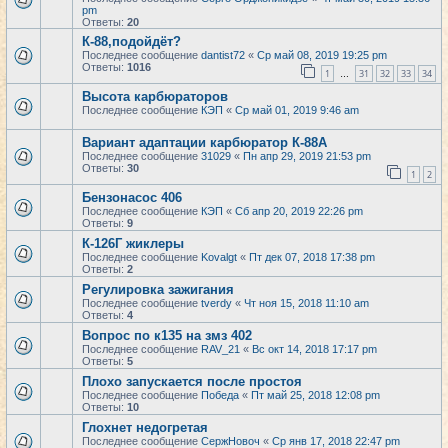
pm
Ответы:
20
К-88,подойдёт?
Последнее сообщение
dantist72
«
Ср май 08, 2019 19:25 pm
Ответы:
1016
1
31
32
33
34
…
Высота карбюраторов
Последнее сообщение
КЭП
«
Ср май 01, 2019 9:46 am
Вариант адаптации карбюратор К-88А
Последнее сообщение
31029
«
Пн апр 29, 2019 21:53 pm
Ответы:
30
1
2
Бензонасос 406
Последнее сообщение
КЭП
«
Сб апр 20, 2019 22:26 pm
Ответы:
9
К-126Г жиклеры
Последнее сообщение
Kovalgt
«
Пт дек 07, 2018 17:38 pm
Ответы:
2
Регулировка зажигания
Последнее сообщение
tverdy
«
Чт ноя 15, 2018 11:10 am
Ответы:
4
Вопрос по к135 на змз 402
Последнее сообщение
RAV_21
«
Вс окт 14, 2018 17:17 pm
Ответы:
5
Плохо запускается после простоя
Последнее сообщение
Победа
«
Пт май 25, 2018 12:08 pm
Ответы:
10
Глохнет недогретая
Последнее сообщение
СержНовоч
«
Ср янв 17, 2018 22:47 pm