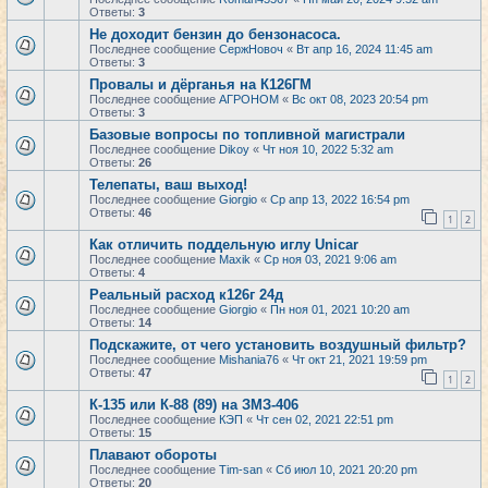
Ответы:
3
Не доходит бензин до бензонасоса.
Последнее сообщение
СержНовоч
«
Вт апр 16, 2024 11:45 am
Ответы:
3
Провалы и дёрганья на К126ГМ
Последнее сообщение
АГРОНОМ
«
Вс окт 08, 2023 20:54 pm
Ответы:
3
Базовые вопросы по топливной магистрали
Последнее сообщение
Dikoy
«
Чт ноя 10, 2022 5:32 am
Ответы:
26
Телепаты, ваш выход!
Последнее сообщение
Giorgio
«
Ср апр 13, 2022 16:54 pm
Ответы:
46
1
2
Как отличить поддельную иглу Unicar
Последнее сообщение
Maxik
«
Ср ноя 03, 2021 9:06 am
Ответы:
4
Реальный расход к126г 24д
Последнее сообщение
Giorgio
«
Пн ноя 01, 2021 10:20 am
Ответы:
14
Подскажите, от чего установить воздушный фильтр?
Последнее сообщение
Mishania76
«
Чт окт 21, 2021 19:59 pm
Ответы:
47
1
2
К-135 или К-88 (89) на ЗМЗ-406
Последнее сообщение
КЭП
«
Чт сен 02, 2021 22:51 pm
Ответы:
15
Плавают обороты
Последнее сообщение
Tim-san
«
Сб июл 10, 2021 20:20 pm
Ответы:
20