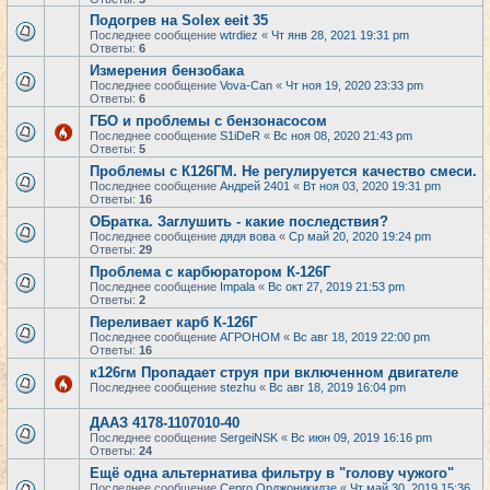
Подогрев на Solex eeit 35
Последнее сообщение
wtrdiez
«
Чт янв 28, 2021 19:31 pm
Ответы:
6
Измерения бензобака
Последнее сообщение
Vova-Can
«
Чт ноя 19, 2020 23:33 pm
Ответы:
6
ГБО и проблемы с бензонасосом
Последнее сообщение
S1iDeR
«
Вс ноя 08, 2020 21:43 pm
Ответы:
5
Проблемы с К126ГМ. Не регулируется качество смеси.
Последнее сообщение
Андрей 2401
«
Вт ноя 03, 2020 19:31 pm
Ответы:
16
ОБратка. Заглушить - какие последствия?
Последнее сообщение
дядя вова
«
Ср май 20, 2020 19:24 pm
Ответы:
29
Проблема с карбюратором К-126Г
Последнее сообщение
Impala
«
Вс окт 27, 2019 21:53 pm
Ответы:
2
Переливает карб К-126Г
Последнее сообщение
АГРОНОМ
«
Вс авг 18, 2019 22:00 pm
Ответы:
16
к126гм Пропадает струя при включенном двигателе
Последнее сообщение
stezhu
«
Вс авг 18, 2019 16:04 pm
ДААЗ 4178-1107010-40
Последнее сообщение
SergeiNSK
«
Вс июн 09, 2019 16:16 pm
Ответы:
24
Ещё одна альтернатива фильтру в "голову чужого"
Последнее сообщение
Серго Орджоникидзе
«
Чт май 30, 2019 15:36