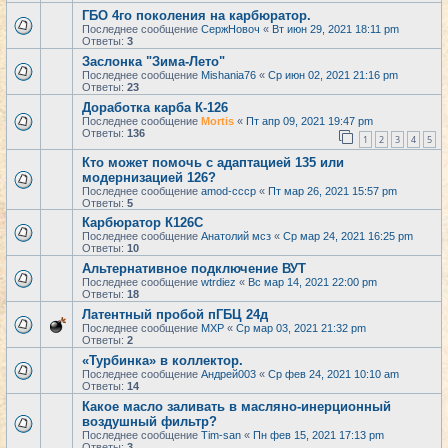
ГБО 4го поколения на карбюратор.
Последнее сообщение
СержНовоч
«
Вт июн 29, 2021 18:11 pm
Ответы:
3
Заслонка "Зима-Лето"
Последнее сообщение
Mishania76
«
Ср июн 02, 2021 21:16 pm
Ответы:
23
Доработка карба К-126
Последнее сообщение
Mortis
«
Пт апр 09, 2021 19:47 pm
Ответы:
136
1
2
3
4
5
Кто может помочь с адаптацией 135 или
модернизацией 126?
Последнее сообщение
amod-cccp
«
Пт мар 26, 2021 15:57 pm
Ответы:
5
Карбюратор К126С
Последнее сообщение
Анатолий мсз
«
Ср мар 24, 2021 16:25 pm
Ответы:
10
Альтернативное подключение ВУТ
Последнее сообщение
wtrdiez
«
Вс мар 14, 2021 22:00 pm
Ответы:
18
Латентный пробой пГБЦ 24д
Последнее сообщение
MXP
«
Ср мар 03, 2021 21:32 pm
Ответы:
2
«Турбинка» в коллектор.
Последнее сообщение
Андрей003
«
Ср фев 24, 2021 10:10 am
Ответы:
14
Какое масло заливать в масляно-инерционный
воздушный фильтр?
Последнее сообщение
Tim-san
«
Пн фев 15, 2021 17:13 pm
Ответы:
3