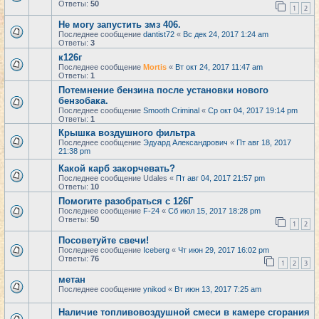
Ответы:
50
1
2
Не могу запустить змз 406.
Последнее сообщение
dantist72
«
Вс дек 24, 2017 1:24 am
Ответы:
3
к126г
Последнее сообщение
Mortis
«
Вт окт 24, 2017 11:47 am
Ответы:
1
Потемнение бензина после установки нового
бензобака.
Последнее сообщение
Smooth Criminal
«
Ср окт 04, 2017 19:14 pm
Ответы:
1
Крышка воздушного фильтра
Последнее сообщение
Эдуард Александрович
«
Пт авг 18, 2017
21:38 pm
Какой карб закорчевать?
Последнее сообщение
Udales
«
Пт авг 04, 2017 21:57 pm
Ответы:
10
Помогите разобраться с 126Г
Последнее сообщение
F-24
«
Сб июл 15, 2017 18:28 pm
Ответы:
50
1
2
Посоветуйте свечи!
Последнее сообщение
Iceberg
«
Чт июн 29, 2017 16:02 pm
Ответы:
76
1
2
3
метан
Последнее сообщение
ynikod
«
Вт июн 13, 2017 7:25 am
Наличие топливовоздушной смеси в камере сгорания