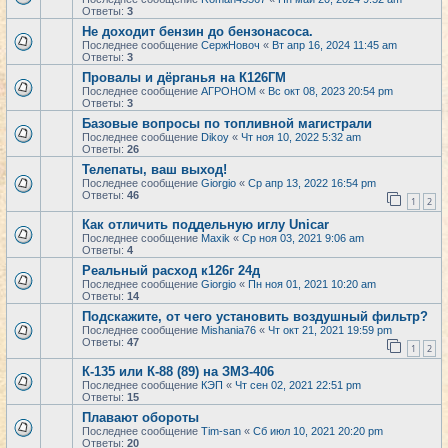
Ответы:
3
Не доходит бензин до бензонасоса.
Последнее сообщение
СержНовоч
«
Вт апр 16, 2024 11:45 am
Ответы:
3
Провалы и дёрганья на К126ГМ
Последнее сообщение
АГРОНОМ
«
Вс окт 08, 2023 20:54 pm
Ответы:
3
Базовые вопросы по топливной магистрали
Последнее сообщение
Dikoy
«
Чт ноя 10, 2022 5:32 am
Ответы:
26
Телепаты, ваш выход!
Последнее сообщение
Giorgio
«
Ср апр 13, 2022 16:54 pm
Ответы:
46
1
2
Как отличить поддельную иглу Unicar
Последнее сообщение
Maxik
«
Ср ноя 03, 2021 9:06 am
Ответы:
4
Реальный расход к126г 24д
Последнее сообщение
Giorgio
«
Пн ноя 01, 2021 10:20 am
Ответы:
14
Подскажите, от чего установить воздушный фильтр?
Последнее сообщение
Mishania76
«
Чт окт 21, 2021 19:59 pm
Ответы:
47
1
2
К-135 или К-88 (89) на ЗМЗ-406
Последнее сообщение
КЭП
«
Чт сен 02, 2021 22:51 pm
Ответы:
15
Плавают обороты
Последнее сообщение
Tim-san
«
Сб июл 10, 2021 20:20 pm
Ответы:
20