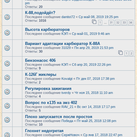
pm
Ответы:
20
К-88,подойдёт?
Последнее сообщение
dantist72
«
Ср май 08, 2019 19:25 pm
Ответы:
1016
1
31
32
33
34
…
Высота карбюраторов
Последнее сообщение
КЭП
«
Ср май 01, 2019 9:46 am
Вариант адаптации карбюратор К-88А
Последнее сообщение
31029
«
Пн апр 29, 2019 21:53 pm
Ответы:
30
1
2
Бензонасос 406
Последнее сообщение
КЭП
«
Сб апр 20, 2019 22:26 pm
Ответы:
9
К-126Г жиклеры
Последнее сообщение
Kovalgt
«
Пт дек 07, 2018 17:38 pm
Ответы:
2
Регулировка зажигания
Последнее сообщение
tverdy
«
Чт ноя 15, 2018 11:10 am
Ответы:
4
Вопрос по к135 на змз 402
Последнее сообщение
RAV_21
«
Вс окт 14, 2018 17:17 pm
Ответы:
5
Плохо запускается после простоя
Последнее сообщение
Победа
«
Пт май 25, 2018 12:08 pm
Ответы:
10
Глохнет недогретая
Последнее сообщение
СержНовоч
«
Ср янв 17, 2018 22:47 pm