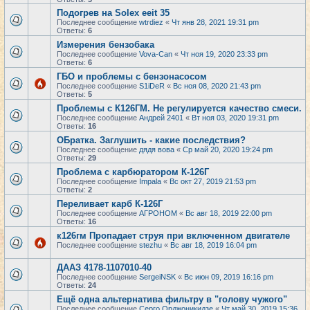
Подогрев на Solex eeit 35
Последнее сообщение
wtrdiez
«
Чт янв 28, 2021 19:31 pm
Ответы:
6
Измерения бензобака
Последнее сообщение
Vova-Can
«
Чт ноя 19, 2020 23:33 pm
Ответы:
6
ГБО и проблемы с бензонасосом
Последнее сообщение
S1iDeR
«
Вс ноя 08, 2020 21:43 pm
Ответы:
5
Проблемы с К126ГМ. Не регулируется качество смеси.
Последнее сообщение
Андрей 2401
«
Вт ноя 03, 2020 19:31 pm
Ответы:
16
ОБратка. Заглушить - какие последствия?
Последнее сообщение
дядя вова
«
Ср май 20, 2020 19:24 pm
Ответы:
29
Проблема с карбюратором К-126Г
Последнее сообщение
Impala
«
Вс окт 27, 2019 21:53 pm
Ответы:
2
Переливает карб К-126Г
Последнее сообщение
АГРОНОМ
«
Вс авг 18, 2019 22:00 pm
Ответы:
16
к126гм Пропадает струя при включенном двигателе
Последнее сообщение
stezhu
«
Вс авг 18, 2019 16:04 pm
ДААЗ 4178-1107010-40
Последнее сообщение
SergeiNSK
«
Вс июн 09, 2019 16:16 pm
Ответы:
24
Ещё одна альтернатива фильтру в "голову чужого"
Последнее сообщение
Серго Орджоникидзе
«
Чт май 30, 2019 15:36