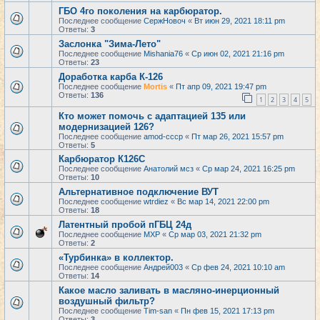
ГБО 4го поколения на карбюратор.
Последнее сообщение
СержНовоч
«
Вт июн 29, 2021 18:11 pm
Ответы:
3
Заслонка "Зима-Лето"
Последнее сообщение
Mishania76
«
Ср июн 02, 2021 21:16 pm
Ответы:
23
Доработка карба К-126
Последнее сообщение
Mortis
«
Пт апр 09, 2021 19:47 pm
Ответы:
136
1
2
3
4
5
Кто может помочь с адаптацией 135 или
модернизацией 126?
Последнее сообщение
amod-cccp
«
Пт мар 26, 2021 15:57 pm
Ответы:
5
Карбюратор К126С
Последнее сообщение
Анатолий мсз
«
Ср мар 24, 2021 16:25 pm
Ответы:
10
Альтернативное подключение ВУТ
Последнее сообщение
wtrdiez
«
Вс мар 14, 2021 22:00 pm
Ответы:
18
Латентный пробой пГБЦ 24д
Последнее сообщение
MXP
«
Ср мар 03, 2021 21:32 pm
Ответы:
2
«Турбинка» в коллектор.
Последнее сообщение
Андрей003
«
Ср фев 24, 2021 10:10 am
Ответы:
14
Какое масло заливать в масляно-инерционный
воздушный фильтр?
Последнее сообщение
Tim-san
«
Пн фев 15, 2021 17:13 pm
Ответы:
3