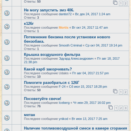
Ответы:
50
1
2
Не могу запустить змз 406.
Последнее сообщение
dantist72
«
Вс дек 24, 2017 1:24 am
Ответы:
3
к126г
Последнее сообщение
Mortis
«
Вт окт 24, 2017 11:47 am
Ответы:
1
Потемнение бензина после установки нового
бензобака.
Последнее сообщение
Smooth Criminal
«
Ср окт 04, 2017 19:14 pm
Ответы:
1
Крышка воздушного фильтра
Последнее сообщение
Эдуард Александрович
«
Пт авг 18, 2017
21:38 pm
Какой карб закорчевать?
Последнее сообщение
Udales
«
Пт авг 04, 2017 21:57 pm
Ответы:
10
Помогите разобраться с 126Г
Последнее сообщение
F-24
«
Сб июл 15, 2017 18:28 pm
Ответы:
50
1
2
Посоветуйте свечи!
Последнее сообщение
Iceberg
«
Чт июн 29, 2017 16:02 pm
Ответы:
76
1
2
3
метан
Последнее сообщение
ynikod
«
Вт июн 13, 2017 7:25 am
Наличие топливовоздушной смеси в камере сгорания