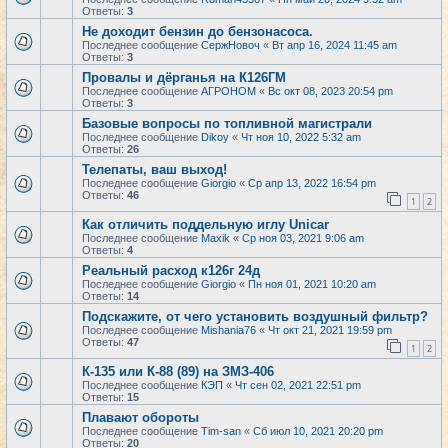
Ответы:
3
Не доходит бензин до бензонасоса.
Последнее сообщение
СержНовоч
«
Вт апр 16, 2024 11:45 am
Ответы:
3
Провалы и дёрганья на К126ГМ
Последнее сообщение
АГРОНОМ
«
Вс окт 08, 2023 20:54 pm
Ответы:
3
Базовые вопросы по топливной магистрали
Последнее сообщение
Dikoy
«
Чт ноя 10, 2022 5:32 am
Ответы:
26
Телепаты, ваш выход!
Последнее сообщение
Giorgio
«
Ср апр 13, 2022 16:54 pm
Ответы:
46
1
2
Как отличить поддельную иглу Unicar
Последнее сообщение
Maxik
«
Ср ноя 03, 2021 9:06 am
Ответы:
4
Реальный расход к126г 24д
Последнее сообщение
Giorgio
«
Пн ноя 01, 2021 10:20 am
Ответы:
14
Подскажите, от чего установить воздушный фильтр?
Последнее сообщение
Mishania76
«
Чт окт 21, 2021 19:59 pm
Ответы:
47
1
2
К-135 или К-88 (89) на ЗМЗ-406
Последнее сообщение
КЭП
«
Чт сен 02, 2021 22:51 pm
Ответы:
15
Плавают обороты
Последнее сообщение
Tim-san
«
Сб июл 10, 2021 20:20 pm
Ответы:
20