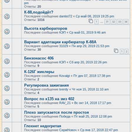
pm
Ответы:
20
К-88,подойдёт?
Последнее сообщение
dantist72
«
Ср май 08, 2019 19:25 pm
Ответы:
1016
1
31
32
33
34
…
Высота карбюраторов
Последнее сообщение
КЭП
«
Ср май 01, 2019 9:46 am
Вариант адаптации карбюратор К-88А
Последнее сообщение
31029
«
Пн апр 29, 2019 21:53 pm
Ответы:
30
1
2
Бензонасос 406
Последнее сообщение
КЭП
«
Сб апр 20, 2019 22:26 pm
Ответы:
9
К-126Г жиклеры
Последнее сообщение
Kovalgt
«
Пт дек 07, 2018 17:38 pm
Ответы:
2
Регулировка зажигания
Последнее сообщение
tverdy
«
Чт ноя 15, 2018 11:10 am
Ответы:
4
Вопрос по к135 на змз 402
Последнее сообщение
RAV_21
«
Вс окт 14, 2018 17:17 pm
Ответы:
5
Плохо запускается после простоя
Последнее сообщение
Победа
«
Пт май 25, 2018 12:08 pm
Ответы:
10
Глохнет недогретая
Последнее сообщение
СержНовоч
«
Ср янв 17, 2018 22:47 pm