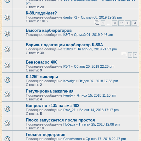
pm
Ответы:
20
К-88,подойдёт?
Последнее сообщение
dantist72
«
Ср май 08, 2019 19:25 pm
Ответы:
1016
1
31
32
33
34
…
Высота карбюраторов
Последнее сообщение
КЭП
«
Ср май 01, 2019 9:46 am
Вариант адаптации карбюратор К-88А
Последнее сообщение
31029
«
Пн апр 29, 2019 21:53 pm
Ответы:
30
1
2
Бензонасос 406
Последнее сообщение
КЭП
«
Сб апр 20, 2019 22:26 pm
Ответы:
9
К-126Г жиклеры
Последнее сообщение
Kovalgt
«
Пт дек 07, 2018 17:38 pm
Ответы:
2
Регулировка зажигания
Последнее сообщение
tverdy
«
Чт ноя 15, 2018 11:10 am
Ответы:
4
Вопрос по к135 на змз 402
Последнее сообщение
RAV_21
«
Вс окт 14, 2018 17:17 pm
Ответы:
5
Плохо запускается после простоя
Последнее сообщение
Победа
«
Пт май 25, 2018 12:08 pm
Ответы:
10
Глохнет недогретая
Последнее сообщение
СержНовоч
«
Ср янв 17, 2018 22:47 pm