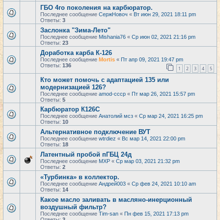
ГБО 4го поколения на карбюратор.
Последнее сообщение
СержНовоч
«
Вт июн 29, 2021 18:11 pm
Ответы:
3
Заслонка "Зима-Лето"
Последнее сообщение
Mishania76
«
Ср июн 02, 2021 21:16 pm
Ответы:
23
Доработка карба К-126
Последнее сообщение
Mortis
«
Пт апр 09, 2021 19:47 pm
Ответы:
136
1
2
3
4
5
Кто может помочь с адаптацией 135 или
модернизацией 126?
Последнее сообщение
amod-cccp
«
Пт мар 26, 2021 15:57 pm
Ответы:
5
Карбюратор К126С
Последнее сообщение
Анатолий мсз
«
Ср мар 24, 2021 16:25 pm
Ответы:
10
Альтернативное подключение ВУТ
Последнее сообщение
wtrdiez
«
Вс мар 14, 2021 22:00 pm
Ответы:
18
Латентный пробой пГБЦ 24д
Последнее сообщение
MXP
«
Ср мар 03, 2021 21:32 pm
Ответы:
2
«Турбинка» в коллектор.
Последнее сообщение
Андрей003
«
Ср фев 24, 2021 10:10 am
Ответы:
14
Какое масло заливать в масляно-инерционный
воздушный фильтр?
Последнее сообщение
Tim-san
«
Пн фев 15, 2021 17:13 pm
Ответы:
3