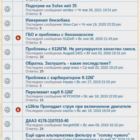
Подогрев на Solex eeit 35
Последнее сообщение
wtrdiez
«
Чт янв 28, 2021 19:31 pm
Ответы:
6
Измерения бензобака
Последнее сообщение
Vova-Can
«
Чт ноя 19, 2020 23:33 pm
Ответы:
6
ГБО и проблемы с бензонасосом
Последнее сообщение
S1iDeR
«
Вс ноя 08, 2020 21:43 pm
Ответы:
5
Проблемы с К126ГМ. Не регулируется качество смеси.
Последнее сообщение
Андрей 2401
«
Вт ноя 03, 2020 19:31 pm
Ответы:
16
ОБратка. Заглушить - какие последствия?
Последнее сообщение
дядя вова
«
Ср май 20, 2020 19:24 pm
Ответы:
29
Проблема с карбюратором К-126Г
Последнее сообщение
Impala
«
Вс окт 27, 2019 21:53 pm
Ответы:
2
Переливает карб К-126Г
Последнее сообщение
АГРОНОМ
«
Вс авг 18, 2019 22:00 pm
Ответы:
16
к126гм Пропадает струя при включенном двигателе
Последнее сообщение
stezhu
«
Вс авг 18, 2019 16:04 pm
ДААЗ 4178-1107010-40
Последнее сообщение
SergeiNSK
«
Вс июн 09, 2019 16:16 pm
Ответы:
24
Ещё одна альтернатива фильтру в "голову чужого"
Последнее сообщение
Серго Орджоникидзе
«
Чт май 30, 2019 15:36