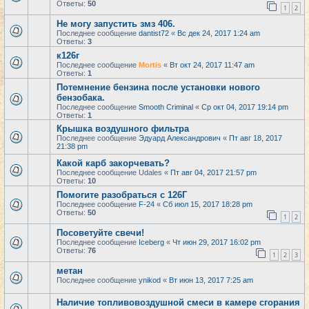
Ответы:
50
1
2
Не могу запустить змз 406.
Последнее сообщение
dantist72
«
Вс дек 24, 2017 1:24 am
Ответы:
3
к126г
Последнее сообщение
Mortis
«
Вт окт 24, 2017 11:47 am
Ответы:
1
Потемнение бензина после установки нового
бензобака.
Последнее сообщение
Smooth Criminal
«
Ср окт 04, 2017 19:14 pm
Ответы:
1
Крышка воздушного фильтра
Последнее сообщение
Эдуард Александрович
«
Пт авг 18, 2017
21:38 pm
Какой карб закорчевать?
Последнее сообщение
Udales
«
Пт авг 04, 2017 21:57 pm
Ответы:
10
Помогите разобраться с 126Г
Последнее сообщение
F-24
«
Сб июл 15, 2017 18:28 pm
Ответы:
50
1
2
Посоветуйте свечи!
Последнее сообщение
Iceberg
«
Чт июн 29, 2017 16:02 pm
Ответы:
76
1
2
3
метан
Последнее сообщение
ynikod
«
Вт июн 13, 2017 7:25 am
Наличие топливовоздушной смеси в камере сгорания