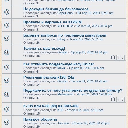
Ответы:
3
Не доходит бензин до бензонасоса.
Последнее сообщение
СержНовоч
«
Вт апр 16, 2024 11:45 am
Ответы:
3
Провалы и дёрганья на К126ГМ
Последнее сообщение
АГРОНОМ
«
Вс окт 08, 2023 20:54 pm
Ответы:
3
Базовые вопросы по топливной магистрали
Последнее сообщение
Dikoy
«
Чт ноя 10, 2022 5:32 am
Ответы:
26
Телепаты, ваш выход!
Последнее сообщение
Giorgio
«
Ср апр 13, 2022 16:54 pm
Ответы:
46
1
2
Как отличить поддельную иглу Unicar
Последнее сообщение
Maxik
«
Ср ноя 03, 2021 9:06 am
Ответы:
4
Реальный расход к126г 24д
Последнее сообщение
Giorgio
«
Пн ноя 01, 2021 10:20 am
Ответы:
14
Подскажите, от чего установить воздушный фильтр?
Последнее сообщение
Mishania76
«
Чт окт 21, 2021 19:59 pm
Ответы:
47
1
2
К-135 или К-88 (89) на ЗМЗ-406
Последнее сообщение
КЭП
«
Чт сен 02, 2021 22:51 pm
Ответы:
15
Плавают обороты
Последнее сообщение
Tim-san
«
Сб июл 10, 2021 20:20 pm
Ответы:
20