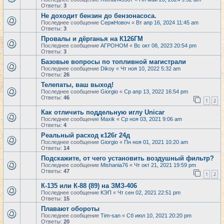
Ответы:
3
Не доходит бензин до бензонасоса.
Последнее сообщение
СержНовоч
«
Вт апр 16, 2024 11:45 am
Ответы:
3
Провалы и дёрганья на К126ГМ
Последнее сообщение
АГРОНОМ
«
Вс окт 08, 2023 20:54 pm
Ответы:
3
Базовые вопросы по топливной магистрали
Последнее сообщение
Dikoy
«
Чт ноя 10, 2022 5:32 am
Ответы:
26
Телепаты, ваш выход!
Последнее сообщение
Giorgio
«
Ср апр 13, 2022 16:54 pm
Ответы:
46
1
2
Как отличить поддельную иглу Unicar
Последнее сообщение
Maxik
«
Ср ноя 03, 2021 9:06 am
Ответы:
4
Реальный расход к126г 24д
Последнее сообщение
Giorgio
«
Пн ноя 01, 2021 10:20 am
Ответы:
14
Подскажите, от чего установить воздушный фильтр?
Последнее сообщение
Mishania76
«
Чт окт 21, 2021 19:59 pm
Ответы:
47
1
2
К-135 или К-88 (89) на ЗМЗ-406
Последнее сообщение
КЭП
«
Чт сен 02, 2021 22:51 pm
Ответы:
15
Плавают обороты
Последнее сообщение
Tim-san
«
Сб июл 10, 2021 20:20 pm
Ответы:
20