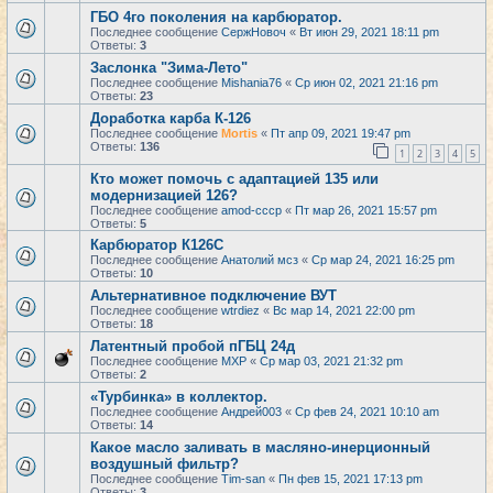
ГБО 4го поколения на карбюратор.
Последнее сообщение
СержНовоч
«
Вт июн 29, 2021 18:11 pm
Ответы:
3
Заслонка "Зима-Лето"
Последнее сообщение
Mishania76
«
Ср июн 02, 2021 21:16 pm
Ответы:
23
Доработка карба К-126
Последнее сообщение
Mortis
«
Пт апр 09, 2021 19:47 pm
Ответы:
136
1
2
3
4
5
Кто может помочь с адаптацией 135 или
модернизацией 126?
Последнее сообщение
amod-cccp
«
Пт мар 26, 2021 15:57 pm
Ответы:
5
Карбюратор К126С
Последнее сообщение
Анатолий мсз
«
Ср мар 24, 2021 16:25 pm
Ответы:
10
Альтернативное подключение ВУТ
Последнее сообщение
wtrdiez
«
Вс мар 14, 2021 22:00 pm
Ответы:
18
Латентный пробой пГБЦ 24д
Последнее сообщение
MXP
«
Ср мар 03, 2021 21:32 pm
Ответы:
2
«Турбинка» в коллектор.
Последнее сообщение
Андрей003
«
Ср фев 24, 2021 10:10 am
Ответы:
14
Какое масло заливать в масляно-инерционный
воздушный фильтр?
Последнее сообщение
Tim-san
«
Пн фев 15, 2021 17:13 pm
Ответы:
3