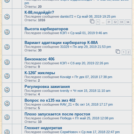
pm
Ответы:
20
К-88,подойдёт?
Последнее сообщение
dantist72
«
Ср май 08, 2019 19:25 pm
Ответы:
1016
1
31
32
33
34
…
Высота карбюраторов
Последнее сообщение
КЭП
«
Ср май 01, 2019 9:46 am
Вариант адаптации карбюратор К-88А
Последнее сообщение
31029
«
Пн апр 29, 2019 21:53 pm
Ответы:
30
1
2
Бензонасос 406
Последнее сообщение
КЭП
«
Сб апр 20, 2019 22:26 pm
Ответы:
9
К-126Г жиклеры
Последнее сообщение
Kovalgt
«
Пт дек 07, 2018 17:38 pm
Ответы:
2
Регулировка зажигания
Последнее сообщение
tverdy
«
Чт ноя 15, 2018 11:10 am
Ответы:
4
Вопрос по к135 на змз 402
Последнее сообщение
RAV_21
«
Вс окт 14, 2018 17:17 pm
Ответы:
5
Плохо запускается после простоя
Последнее сообщение
Победа
«
Пт май 25, 2018 12:08 pm
Ответы:
10
Глохнет недогретая
Последнее сообщение
СержНовоч
«
Ср янв 17, 2018 22:47 pm