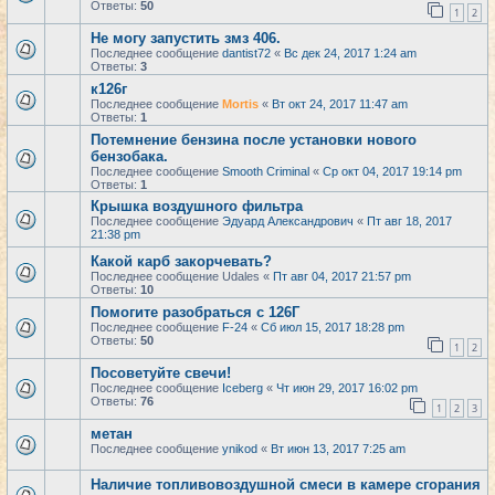
Ответы:
50
1
2
Не могу запустить змз 406.
Последнее сообщение
dantist72
«
Вс дек 24, 2017 1:24 am
Ответы:
3
к126г
Последнее сообщение
Mortis
«
Вт окт 24, 2017 11:47 am
Ответы:
1
Потемнение бензина после установки нового
бензобака.
Последнее сообщение
Smooth Criminal
«
Ср окт 04, 2017 19:14 pm
Ответы:
1
Крышка воздушного фильтра
Последнее сообщение
Эдуард Александрович
«
Пт авг 18, 2017
21:38 pm
Какой карб закорчевать?
Последнее сообщение
Udales
«
Пт авг 04, 2017 21:57 pm
Ответы:
10
Помогите разобраться с 126Г
Последнее сообщение
F-24
«
Сб июл 15, 2017 18:28 pm
Ответы:
50
1
2
Посоветуйте свечи!
Последнее сообщение
Iceberg
«
Чт июн 29, 2017 16:02 pm
Ответы:
76
1
2
3
метан
Последнее сообщение
ynikod
«
Вт июн 13, 2017 7:25 am
Наличие топливовоздушной смеси в камере сгорания