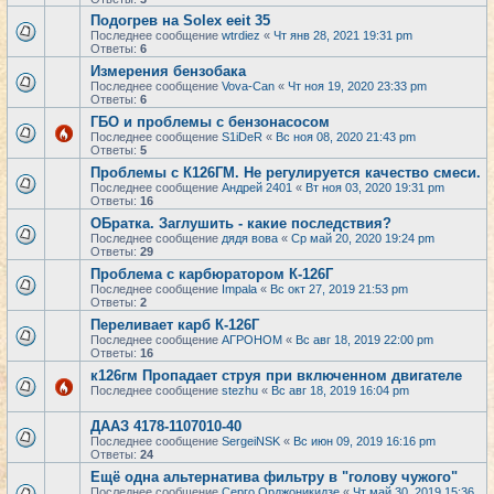
Подогрев на Solex eeit 35
Последнее сообщение
wtrdiez
«
Чт янв 28, 2021 19:31 pm
Ответы:
6
Измерения бензобака
Последнее сообщение
Vova-Can
«
Чт ноя 19, 2020 23:33 pm
Ответы:
6
ГБО и проблемы с бензонасосом
Последнее сообщение
S1iDeR
«
Вс ноя 08, 2020 21:43 pm
Ответы:
5
Проблемы с К126ГМ. Не регулируется качество смеси.
Последнее сообщение
Андрей 2401
«
Вт ноя 03, 2020 19:31 pm
Ответы:
16
ОБратка. Заглушить - какие последствия?
Последнее сообщение
дядя вова
«
Ср май 20, 2020 19:24 pm
Ответы:
29
Проблема с карбюратором К-126Г
Последнее сообщение
Impala
«
Вс окт 27, 2019 21:53 pm
Ответы:
2
Переливает карб К-126Г
Последнее сообщение
АГРОНОМ
«
Вс авг 18, 2019 22:00 pm
Ответы:
16
к126гм Пропадает струя при включенном двигателе
Последнее сообщение
stezhu
«
Вс авг 18, 2019 16:04 pm
ДААЗ 4178-1107010-40
Последнее сообщение
SergeiNSK
«
Вс июн 09, 2019 16:16 pm
Ответы:
24
Ещё одна альтернатива фильтру в "голову чужого"
Последнее сообщение
Серго Орджоникидзе
«
Чт май 30, 2019 15:36