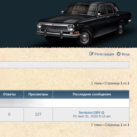
Регистрация
Вход
1 тема • Страница
1
из
1
Ответы
Просмотры
Последнее сообщение
Semistorr1984
0
227
Пт июл 31, 2026 8:13 am
1 тема • Страница
1
из
1