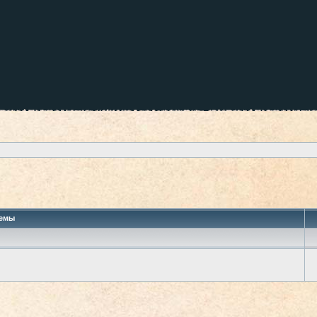
 поиск
емы