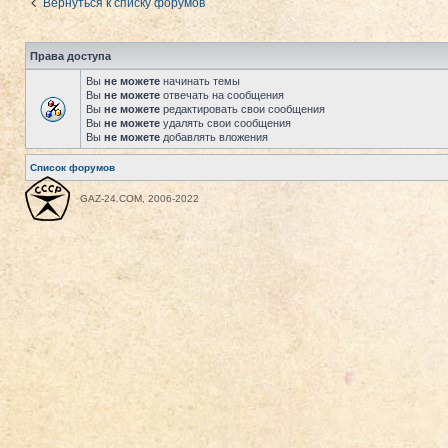
Вернуться к списку форумов
Права доступа
Вы
не можете
начинать темы
Вы
не можете
отвечать на сообщения
Вы
не можете
редактировать свои сообщения
Вы
не можете
удалять свои сообщения
Вы
не можете
добавлять вложения
Список форумов
GAZ-24.COM, 2006-2022