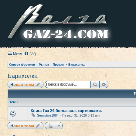
Меню
FAQ
Список форумов
Рынок
Продам
Барахолка
Барахолка
Поиск
Расширенный
Новая тема
Т
Темы
Книга Газ 24,большая.с картинками.
Semistorr1984
» Пт июл 31, 2026 8:13 am
Новая тема