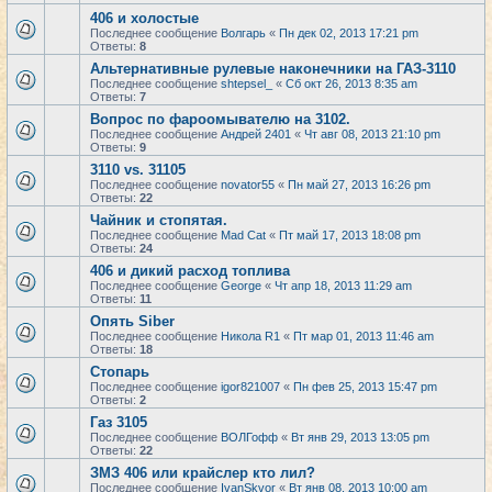
406 и холостые
Последнее сообщение
Волгарь
«
Пн дек 02, 2013 17:21 pm
Ответы:
8
Альтернативные рулевые наконечники на ГАЗ-3110
Последнее сообщение
shtepsel_
«
Сб окт 26, 2013 8:35 am
Ответы:
7
Вопрос по фароомывателю на 3102.
Последнее сообщение
Андрей 2401
«
Чт авг 08, 2013 21:10 pm
Ответы:
9
3110 vs. 31105
Последнее сообщение
novator55
«
Пн май 27, 2013 16:26 pm
Ответы:
22
Чайник и стопятая.
Последнее сообщение
Mad Cat
«
Пт май 17, 2013 18:08 pm
Ответы:
24
406 и дикий расход топлива
Последнее сообщение
George
«
Чт апр 18, 2013 11:29 am
Ответы:
11
Опять Siber
Последнее сообщение
Никола R1
«
Пт мар 01, 2013 11:46 am
Ответы:
18
Стопарь
Последнее сообщение
igor821007
«
Пн фев 25, 2013 15:47 pm
Ответы:
2
Газ 3105
Последнее сообщение
ВОЛГофф
«
Вт янв 29, 2013 13:05 pm
Ответы:
22
ЗМЗ 406 или крайслер кто лил?
Последнее сообщение
IvanSkvor
«
Вт янв 08, 2013 10:00 am