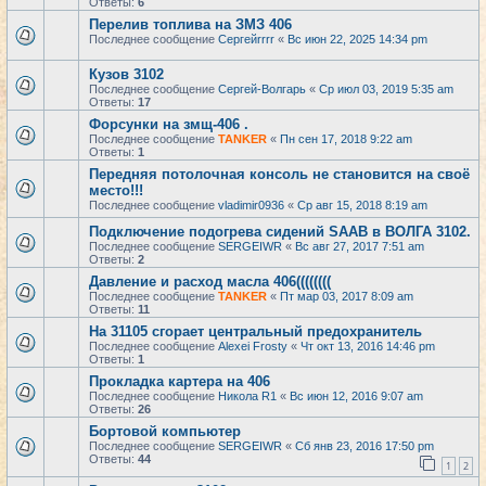
Ответы:
6
Перелив топлива на ЗМЗ 406
Последнее сообщение
Сергейrrrr
«
Вс июн 22, 2025 14:34 pm
Кузов 3102
Последнее сообщение
Сергей-Волгарь
«
Ср июл 03, 2019 5:35 am
Ответы:
17
Форсунки на змщ-406 .
Последнее сообщение
TANKER
«
Пн сен 17, 2018 9:22 am
Ответы:
1
Передняя потолочная консоль не становится на своё
место!!!
Последнее сообщение
vladimir0936
«
Ср авг 15, 2018 8:19 am
Подключение подогрева сидений SAAB в ВОЛГА 3102.
Последнее сообщение
SERGEIWR
«
Вс авг 27, 2017 7:51 am
Ответы:
2
Давление и расход масла 406((((((((
Последнее сообщение
TANKER
«
Пт мар 03, 2017 8:09 am
Ответы:
11
На 31105 сгорает центральный предохранитель
Последнее сообщение
Alexei Frosty
«
Чт окт 13, 2016 14:46 pm
Ответы:
1
Прокладка картера на 406
Последнее сообщение
Никола R1
«
Вс июн 12, 2016 9:07 am
Ответы:
26
Бортовой компьютер
Последнее сообщение
SERGEIWR
«
Сб янв 23, 2016 17:50 pm
Ответы:
44
1
2