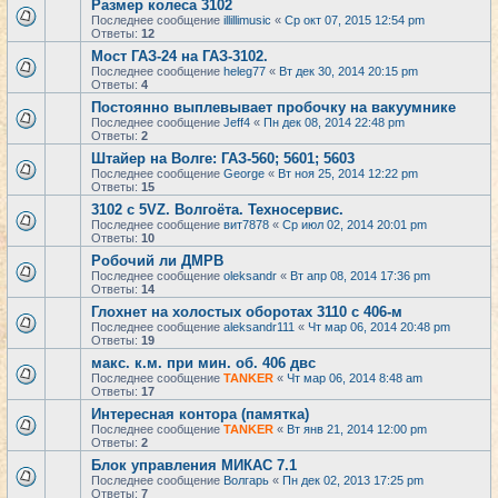
Размер колеса 3102
Последнее сообщение
illillimusic
«
Ср окт 07, 2015 12:54 pm
Ответы:
12
Мост ГАЗ-24 на ГАЗ-3102.
Последнее сообщение
heleg77
«
Вт дек 30, 2014 20:15 pm
Ответы:
4
Постоянно выплевывает пробочку на вакуумнике
Последнее сообщение
Jeff4
«
Пн дек 08, 2014 22:48 pm
Ответы:
2
Штайер на Волге: ГАЗ-560; 5601; 5603
Последнее сообщение
George
«
Вт ноя 25, 2014 12:22 pm
Ответы:
15
3102 с 5VZ. Волгоёта. Техносервис.
Последнее сообщение
вит7878
«
Ср июл 02, 2014 20:01 pm
Ответы:
10
Робочий ли ДМРВ
Последнее сообщение
oleksandr
«
Вт апр 08, 2014 17:36 pm
Ответы:
14
Глохнет на холостых оборотах 3110 с 406-м
Последнее сообщение
aleksandr111
«
Чт мар 06, 2014 20:48 pm
Ответы:
19
макс. к.м. при мин. об. 406 двс
Последнее сообщение
TANKER
«
Чт мар 06, 2014 8:48 am
Ответы:
17
Интересная контора (памятка)
Последнее сообщение
TANKER
«
Вт янв 21, 2014 12:00 pm
Ответы:
2
Блок управления МИКАС 7.1
Последнее сообщение
Волгарь
«
Пн дек 02, 2013 17:25 pm
Ответы:
7