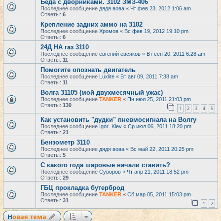
Беда с дворниками. 3102 ЗМЗ-406
Последнее сообщение
дядя вова
«
Чт фев 23, 2012 1:06 am
Ответы:
6
Крепление задних аммо на 3102
Последнее сообщение
Хромов
«
Вс фев 19, 2012 19:10 pm
Ответы:
6
24Д НА газ 3110
Последнее сообщение
евгений евсяков
«
Вт сен 20, 2011 6:28 am
Ответы:
11
Помогите опознать двигатель
Последнее сообщение
Luxlite
«
Вт авг 09, 2011 7:38 am
Ответы:
11
Волга 31105 (мой двухмесячный ужас)
Последнее сообщение
TANKER
«
Пн июл 25, 2011 21:03 pm
Ответы:
130
1
2
3
4
5
Как установить "дудки" пневмосигнала на Волгу
Последнее сообщение
Igor_Kiev
«
Ср июл 06, 2011 18:20 pm
Ответы:
21
Бензометр 3110
Последнее сообщение
дядя вова
«
Вс май 22, 2011 20:25 pm
Ответы:
5
С какого года шаровые начали ставить?
Последнее сообщение
Суворов
«
Чт апр 21, 2011 18:52 pm
Ответы:
29
ГБЦ прокладка бутерброд
Последнее сообщение
TANKER
«
Сб мар 05, 2011 15:03 pm
Ответы:
31
1
2
Новая тема