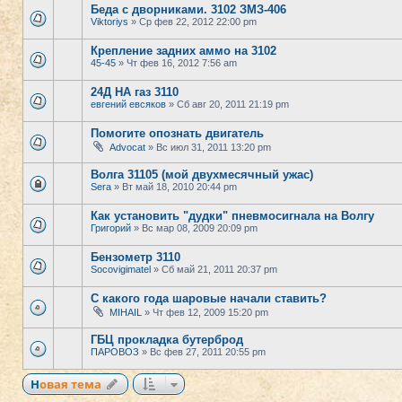
Беда с дворниками. 3102 ЗМЗ-406
Viktoriys
» Ср фев 22, 2012 22:00 pm
Крепление задних аммо на 3102
45-45
» Чт фев 16, 2012 7:56 am
24Д НА газ 3110
евгений евсяков
» Сб авг 20, 2011 21:19 pm
Помогите опознать двигатель
Advocat
» Вс июл 31, 2011 13:20 pm
Волга 31105 (мой двухмесячный ужас)
Sera
» Вт май 18, 2010 20:44 pm
Как установить "дудки" пневмосигнала на Волгу
Григорий
» Вс мар 08, 2009 20:09 pm
Бензометр 3110
Socovigimatel
» Сб май 21, 2011 20:37 pm
С какого года шаровые начали ставить?
MIHAIL
» Чт фев 12, 2009 15:20 pm
ГБЦ прокладка бутерброд
ПАРОВОЗ
» Вс фев 27, 2011 20:55 pm
Новая тема