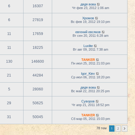
дядя вова
6
16307
Чт фев 23, 2012 1:06 am
Хромов
6
27819
Вс фев 19, 2012 19:10 pm
евгений евсяков
11
17659
Вт сен 20, 2011 6:28 am
Luxlite
11
18225
Вт авг 09, 2011 7:38 am
TANKER
130
146600
Пн июл 25, 2011 21:03 pm
Igor_Kiev
21
44284
Ср июл 06, 2011 18:20 pm
дядя вова
5
28060
Вс май 22, 2011 20:25 pm
Суворов
29
50625
Чт апр 21, 2011 18:52 pm
TANKER
31
50045
Сб мар 05, 2011 15:03 pm
1
2
78 тем
След.