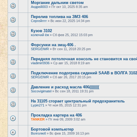
Моргание дальним светом
Андрей003
» Пт окт 10, 2025 8:35 am
Перелив топлива на ЗМЗ 406
Сергейrrrr
» Вс июн 22, 2025 14:34 pm
Кузов 3102
колючий ёж
» Сб фев 25, 2012 15:03 pm
Форсунки на змщ-406 .
SERGEIWR
» Вт сен 11, 2018 20:25 pm
Передняя потолочная консоль не становится на своё
vladimir0936
» Ср авг 15, 2018 8:19 am
Подключение подогрева сидений SAAB в ВОЛГА 3102
SERGEIWR
» Сб авг 26, 2017 20:15 pm
Давление и расход масла 406((((((((
Socovigimatel
» Вс сен 18, 2011 19:31 pm
На 31105 сгорает центральный предохранитель
Lypin271
» Чт ноя 05, 2015 12:31 pm
Прокладка картера на 406
TANKER
» Пт янв 09, 2009 3:02 am
Бортовой компьютер
Волголюб
» Вс фев 15, 2009 16:13 pm