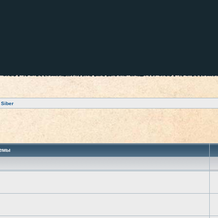
 Siber
 поиск
емы