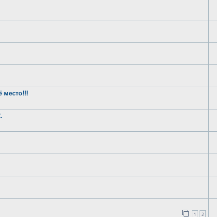
 место!!!
.
1
2