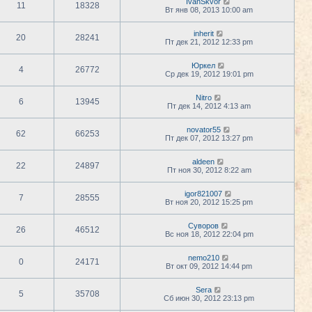
IvanSkvor
11
18328
Вт янв 08, 2013 10:00 am
inherit
20
28241
Пт дек 21, 2012 12:33 pm
Юркел
4
26772
Ср дек 19, 2012 19:01 pm
Nitro
6
13945
Пт дек 14, 2012 4:13 am
novator55
62
66253
Пт дек 07, 2012 13:27 pm
aldeen
22
24897
Пт ноя 30, 2012 8:22 am
igor821007
7
28555
Вт ноя 20, 2012 15:25 pm
Суворов
26
46512
Вс ноя 18, 2012 22:04 pm
nemo210
0
24171
Вт окт 09, 2012 14:44 pm
Sera
5
35708
Сб июн 30, 2012 23:13 pm