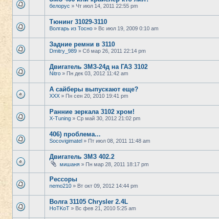
белорус
» Чт июл 14, 2011 22:55 pm
Тюнинг 31029-3110
Волгарь из Тосно
» Вс июл 19, 2009 0:10 am
Задние ремни в 3110
Dmitry_989
» Сб мар 26, 2011 22:14 pm
Двигатель ЗМЗ-24д на ГАЗ 3102
Nitro
» Пн дек 03, 2012 11:42 am
А сайберы выпускают еще?
XXX
» Пн сен 20, 2010 19:41 pm
Ранние зеркала 3102 хром!
X-Tuning
» Ср май 30, 2012 21:02 pm
406) проблема...
Socovigimatel
» Пт июл 08, 2011 11:48 am
Двигатель ЗМЗ 402.2
мишаня
» Пн мар 28, 2011 18:17 pm
Рессоры
nemo210
» Вт окт 09, 2012 14:44 pm
Волга 31105 Chrysler 2.4L
HoTKoT
» Вс фев 21, 2010 5:25 am