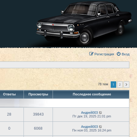
Регистрация
Вход
1
2
78 тем
След.
Ответы
Просмотры
Последнее сообщение
Андрей003
28
39843
Пт дек 19, 2025 21:01 pm
Андрей003
0
6068
Пн ноя 03, 2025 16:24 pm