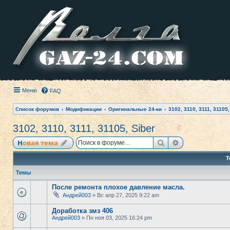
Меню
FAQ
Список форумов
Модификации
Оригинальные 24-ки
3102, 3110, 3111, 31105,
3102, 3110, 3111, 31105, Siber
Поиск
Расширенный
Новая тема
Т
Темы
После ремонта плохое давление масла.
Андрей003
» Вс апр 27, 2025 9:22 am
Доработка змз 406
Андрей003
» Пн ноя 03, 2025 16:24 pm