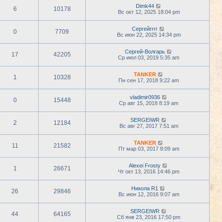
Dimk44
6
10178
Вс окт 12, 2025 18:04 pm
Сергейrrrr
0
7709
Вс июн 22, 2025 14:34 pm
Сергей-Волгарь
17
42205
Ср июл 03, 2019 5:35 am
TANKER
1
10328
Пн сен 17, 2018 9:22 am
vladimir0936
0
15448
Ср авг 15, 2018 8:19 am
SERGEIWR
2
12184
Вс авг 27, 2017 7:51 am
TANKER
11
21582
Пт мар 03, 2017 8:09 am
Alexei Frosty
1
26671
Чт окт 13, 2016 14:46 pm
Никола R1
26
29846
Вс июн 12, 2016 9:07 am
SERGEIWR
44
64165
Сб янв 23, 2016 17:50 pm