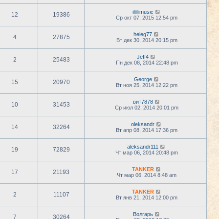
illillimusic
12
19386
Ср окт 07, 2015 12:54 pm
heleg77
4
27875
Вт дек 30, 2014 20:15 pm
Jeff4
2
25483
Пн дек 08, 2014 22:48 pm
George
15
20970
Вт ноя 25, 2014 12:22 pm
вит7878
10
31453
Ср июл 02, 2014 20:01 pm
oleksandr
14
32264
Вт апр 08, 2014 17:36 pm
aleksandr111
19
72829
Чт мар 06, 2014 20:48 pm
TANKER
17
21193
Чт мар 06, 2014 8:48 am
TANKER
2
11107
Вт янв 21, 2014 12:00 pm
Волгарь
7
30264