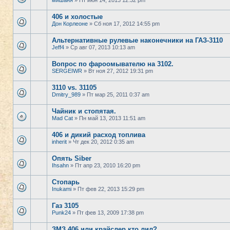
мишаня
» Пт июн 14, 2013 12:32 pm
406 и холостые
Дон Корлеоне
» Сб ноя 17, 2012 14:55 pm
Альтернативные рулевые наконечники на ГАЗ-3110
Jeff4
» Ср авг 07, 2013 10:13 am
Вопрос по фароомывателю на 3102.
SERGEIWR
» Вт ноя 27, 2012 19:31 pm
3110 vs. 31105
Dmitry_989
» Пт мар 25, 2011 0:37 am
Чайник и стопятая.
Mad Cat
» Пн май 13, 2013 11:51 am
406 и дикий расход топлива
inherit
» Чт дек 20, 2012 0:35 am
Опять Siber
Ihsahn
» Пт апр 23, 2010 16:20 pm
Стопарь
Inukami
» Пт фев 22, 2013 15:29 pm
Газ 3105
Punk24
» Пт фев 13, 2009 17:38 pm
ЗМЗ 406 или крайслер кто лил?