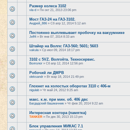
Размер колеса 3102
vla-d
» Пн окт 21, 2013 23:06 pm
Мост ГАЗ-24 на ГАЗ-3102.
Андрей_886
» Сб апр 12, 2014 5:12 am
Постоянно выплевывает пробочку на вакуумнике
Jeff4
» Вт янв 07, 2014 8:33 am
Штайер на Волге: ГАЗ-560; 5601; 5603
vakula
» Ср июл 09, 2014 18:17 pm
3102 с 5VZ. Волгоёта. Техносервис.
Волголог
» Сб апр 12, 2014 12:56 pm
Робочий ли ДМРВ
oleksandr
» Вт мар 18, 2014 21:49 pm
Глохнет на холостых оборотах 3110 с 406-м
nigulab
» Чт май 24, 2012 9:25 am
макс. к.м. при мин. об. 406 двс
Багдадский башмачник
» Чт фев 20, 2014 9:22 am
Интересная контора (памятка)
TANKER
» Пн дек 30, 2013 15:13 pm
Блок управления МИКАС 7.1