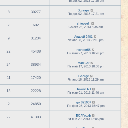
Пн дек 02, 2013 17:25 pm
Волгарь
8
30277
Пн дек 02, 2013 17:21 pm
shtepsel_
7
16021
Сб окт 26, 2013 8:35 am
Андрей 2401
9
31234
Чт авг 08, 2013 21:10 pm
novator55
22
45438
Пн май 27, 2013 16:26 pm
Mad Cat
24
38934
Пт май 17, 2013 18:08 pm
George
11
17420
Чт апр 18, 2013 11:29 am
Никола R1
18
22228
Пт мар 01, 2013 11:46 am
igor821007
2
24850
Пн фев 25, 2013 15:47 pm
ВОЛГофф
22
41303
Вт янв 29, 2013 13:05 pm