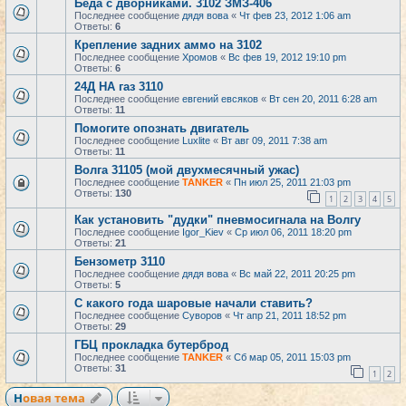
Беда с дворниками. 3102 ЗМЗ-406
Последнее сообщение
дядя вова
«
Чт фев 23, 2012 1:06 am
Ответы:
6
Крепление задних аммо на 3102
Последнее сообщение
Хромов
«
Вс фев 19, 2012 19:10 pm
Ответы:
6
24Д НА газ 3110
Последнее сообщение
евгений евсяков
«
Вт сен 20, 2011 6:28 am
Ответы:
11
Помогите опознать двигатель
Последнее сообщение
Luxlite
«
Вт авг 09, 2011 7:38 am
Ответы:
11
Волга 31105 (мой двухмесячный ужас)
Последнее сообщение
TANKER
«
Пн июл 25, 2011 21:03 pm
Ответы:
130
1
2
3
4
5
Как установить "дудки" пневмосигнала на Волгу
Последнее сообщение
Igor_Kiev
«
Ср июл 06, 2011 18:20 pm
Ответы:
21
Бензометр 3110
Последнее сообщение
дядя вова
«
Вс май 22, 2011 20:25 pm
Ответы:
5
С какого года шаровые начали ставить?
Последнее сообщение
Суворов
«
Чт апр 21, 2011 18:52 pm
Ответы:
29
ГБЦ прокладка бутерброд
Последнее сообщение
TANKER
«
Сб мар 05, 2011 15:03 pm
Ответы:
31
1
2
Новая тема