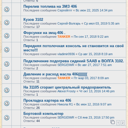
Ответы:
6
Перелив топлива на ЗМЗ 406
Последнее сообщение
Сергейrrrr
«
Вс июн 22, 2025 14:34 pm
Кузов 3102
Последнее сообщение
Сергей-Волгарь
«
Ср июл 03, 2019 5:35 am
Ответы:
17
Форсунки на змщ-406 .
Последнее сообщение
TANKER
«
Пн сен 17, 2018 9:22 am
Ответы:
1
Передняя потолочная консоль не становится на своё
место!!!
Последнее сообщение
vladimir0936
«
Ср авг 15, 2018 8:19 am
Подключение подогрева сидений SAAB в ВОЛГА 3102.
Последнее сообщение
SERGEIWR
«
Вс авг 27, 2017 7:51 am
Ответы:
2
Давление и расход масла 406((((((((
Последнее сообщение
TANKER
«
Пт мар 03, 2017 8:09 am
Ответы:
11
На 31105 сгорает центральный предохранитель
Последнее сообщение
Alexei Frosty
«
Чт окт 13, 2016 14:46 pm
Ответы:
1
Прокладка картера на 406
Последнее сообщение
Никола R1
«
Вс июн 12, 2016 9:07 am
Ответы:
26
Бортовой компьютер
Последнее сообщение
SERGEIWR
«
Сб янв 23, 2016 17:50 pm
Ответы:
44
1
2