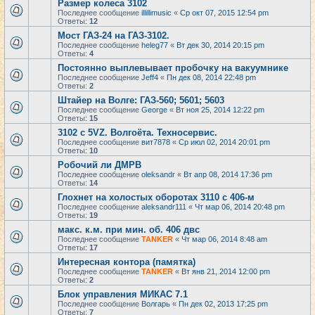
Размер колеса 3102
Последнее сообщение
illillimusic
«
Ср окт 07, 2015 12:54 pm
Ответы:
12
Мост ГАЗ-24 на ГАЗ-3102.
Последнее сообщение
heleg77
«
Вт дек 30, 2014 20:15 pm
Ответы:
4
Постоянно выплевывает пробочку на вакуумнике
Последнее сообщение
Jeff4
«
Пн дек 08, 2014 22:48 pm
Ответы:
2
Штайер на Волге: ГАЗ-560; 5601; 5603
Последнее сообщение
George
«
Вт ноя 25, 2014 12:22 pm
Ответы:
15
3102 с 5VZ. Волгоёта. Техносервис.
Последнее сообщение
вит7878
«
Ср июл 02, 2014 20:01 pm
Ответы:
10
Робочий ли ДМРВ
Последнее сообщение
oleksandr
«
Вт апр 08, 2014 17:36 pm
Ответы:
14
Глохнет на холостых оборотах 3110 с 406-м
Последнее сообщение
aleksandr111
«
Чт мар 06, 2014 20:48 pm
Ответы:
19
макс. к.м. при мин. об. 406 двс
Последнее сообщение
TANKER
«
Чт мар 06, 2014 8:48 am
Ответы:
17
Интересная контора (памятка)
Последнее сообщение
TANKER
«
Вт янв 21, 2014 12:00 pm
Ответы:
2
Блок управления МИКАС 7.1
Последнее сообщение
Волгарь
«
Пн дек 02, 2013 17:25 pm
Ответы:
7