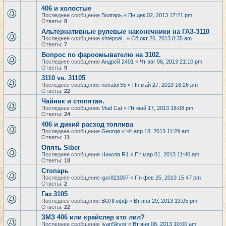
406 и холостые
Последнее сообщение
Волгарь
«
Пн дек 02, 2013 17:21 pm
Ответы:
8
Альтернативные рулевые наконечники на ГАЗ-3110
Последнее сообщение
shtepsel_
«
Сб окт 26, 2013 8:35 am
Ответы:
7
Вопрос по фароомывателю на 3102.
Последнее сообщение
Андрей 2401
«
Чт авг 08, 2013 21:10 pm
Ответы:
9
3110 vs. 31105
Последнее сообщение
novator55
«
Пн май 27, 2013 16:26 pm
Ответы:
22
Чайник и стопятая.
Последнее сообщение
Mad Cat
«
Пт май 17, 2013 18:08 pm
Ответы:
24
406 и дикий расход топлива
Последнее сообщение
George
«
Чт апр 18, 2013 11:29 am
Ответы:
11
Опять Siber
Последнее сообщение
Никола R1
«
Пт мар 01, 2013 11:46 am
Ответы:
18
Стопарь
Последнее сообщение
igor821007
«
Пн фев 25, 2013 15:47 pm
Ответы:
2
Газ 3105
Последнее сообщение
ВОЛГофф
«
Вт янв 29, 2013 13:05 pm
Ответы:
22
ЗМЗ 406 или крайслер кто лил?
Последнее сообщение
IvanSkvor
«
Вт янв 08, 2013 10:00 am