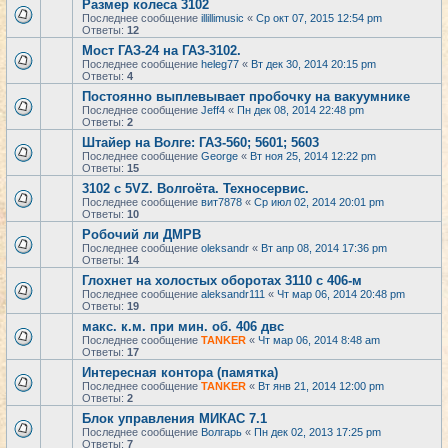
Размер колеса 3102
Последнее сообщение
illillimusic
«
Ср окт 07, 2015 12:54 pm
Ответы:
12
Мост ГАЗ-24 на ГАЗ-3102.
Последнее сообщение
heleg77
«
Вт дек 30, 2014 20:15 pm
Ответы:
4
Постоянно выплевывает пробочку на вакуумнике
Последнее сообщение
Jeff4
«
Пн дек 08, 2014 22:48 pm
Ответы:
2
Штайер на Волге: ГАЗ-560; 5601; 5603
Последнее сообщение
George
«
Вт ноя 25, 2014 12:22 pm
Ответы:
15
3102 с 5VZ. Волгоёта. Техносервис.
Последнее сообщение
вит7878
«
Ср июл 02, 2014 20:01 pm
Ответы:
10
Робочий ли ДМРВ
Последнее сообщение
oleksandr
«
Вт апр 08, 2014 17:36 pm
Ответы:
14
Глохнет на холостых оборотах 3110 с 406-м
Последнее сообщение
aleksandr111
«
Чт мар 06, 2014 20:48 pm
Ответы:
19
макс. к.м. при мин. об. 406 двс
Последнее сообщение
TANKER
«
Чт мар 06, 2014 8:48 am
Ответы:
17
Интересная контора (памятка)
Последнее сообщение
TANKER
«
Вт янв 21, 2014 12:00 pm
Ответы:
2
Блок управления МИКАС 7.1
Последнее сообщение
Волгарь
«
Пн дек 02, 2013 17:25 pm
Ответы:
7