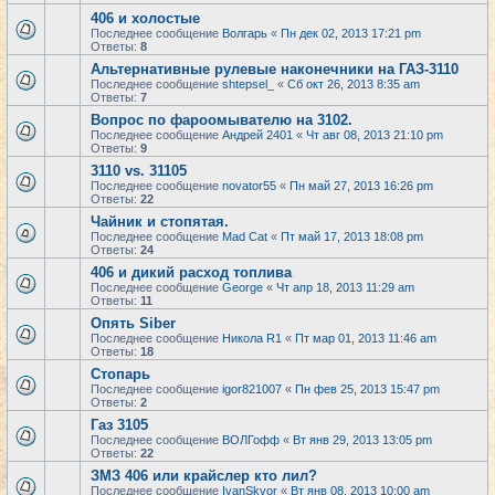
406 и холостые
Последнее сообщение
Волгарь
«
Пн дек 02, 2013 17:21 pm
Ответы:
8
Альтернативные рулевые наконечники на ГАЗ-3110
Последнее сообщение
shtepsel_
«
Сб окт 26, 2013 8:35 am
Ответы:
7
Вопрос по фароомывателю на 3102.
Последнее сообщение
Андрей 2401
«
Чт авг 08, 2013 21:10 pm
Ответы:
9
3110 vs. 31105
Последнее сообщение
novator55
«
Пн май 27, 2013 16:26 pm
Ответы:
22
Чайник и стопятая.
Последнее сообщение
Mad Cat
«
Пт май 17, 2013 18:08 pm
Ответы:
24
406 и дикий расход топлива
Последнее сообщение
George
«
Чт апр 18, 2013 11:29 am
Ответы:
11
Опять Siber
Последнее сообщение
Никола R1
«
Пт мар 01, 2013 11:46 am
Ответы:
18
Стопарь
Последнее сообщение
igor821007
«
Пн фев 25, 2013 15:47 pm
Ответы:
2
Газ 3105
Последнее сообщение
ВОЛГофф
«
Вт янв 29, 2013 13:05 pm
Ответы:
22
ЗМЗ 406 или крайслер кто лил?
Последнее сообщение
IvanSkvor
«
Вт янв 08, 2013 10:00 am