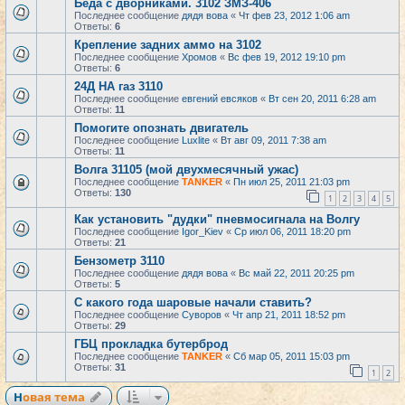
Беда с дворниками. 3102 ЗМЗ-406
Последнее сообщение
дядя вова
«
Чт фев 23, 2012 1:06 am
Ответы:
6
Крепление задних аммо на 3102
Последнее сообщение
Хромов
«
Вс фев 19, 2012 19:10 pm
Ответы:
6
24Д НА газ 3110
Последнее сообщение
евгений евсяков
«
Вт сен 20, 2011 6:28 am
Ответы:
11
Помогите опознать двигатель
Последнее сообщение
Luxlite
«
Вт авг 09, 2011 7:38 am
Ответы:
11
Волга 31105 (мой двухмесячный ужас)
Последнее сообщение
TANKER
«
Пн июл 25, 2011 21:03 pm
Ответы:
130
1
2
3
4
5
Как установить "дудки" пневмосигнала на Волгу
Последнее сообщение
Igor_Kiev
«
Ср июл 06, 2011 18:20 pm
Ответы:
21
Бензометр 3110
Последнее сообщение
дядя вова
«
Вс май 22, 2011 20:25 pm
Ответы:
5
С какого года шаровые начали ставить?
Последнее сообщение
Суворов
«
Чт апр 21, 2011 18:52 pm
Ответы:
29
ГБЦ прокладка бутерброд
Последнее сообщение
TANKER
«
Сб мар 05, 2011 15:03 pm
Ответы:
31
1
2
Новая тема