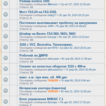
Размер колеса 3102
Последнее сообщение
illillimusic
«
Ср окт 07, 2015 12:54 pm
Ответы:
12
Мост ГАЗ-24 на ГАЗ-3102.
Последнее сообщение
heleg77
«
Вт дек 30, 2014 20:15 pm
Ответы:
4
Постоянно выплевывает пробочку на вакуумнике
Последнее сообщение
Jeff4
«
Пн дек 08, 2014 22:48 pm
Ответы:
2
Штайер на Волге: ГАЗ-560; 5601; 5603
Последнее сообщение
George
«
Вт ноя 25, 2014 12:22 pm
Ответы:
15
3102 с 5VZ. Волгоёта. Техносервис.
Последнее сообщение
вит7878
«
Ср июл 02, 2014 20:01 pm
Ответы:
10
Робочий ли ДМРВ
Последнее сообщение
oleksandr
«
Вт апр 08, 2014 17:36 pm
Ответы:
14
Глохнет на холостых оборотах 3110 с 406-м
Последнее сообщение
aleksandr111
«
Чт мар 06, 2014 20:48 pm
Ответы:
19
макс. к.м. при мин. об. 406 двс
Последнее сообщение
TANKER
«
Чт мар 06, 2014 8:48 am
Ответы:
17
Интересная контора (памятка)
Последнее сообщение
TANKER
«
Вт янв 21, 2014 12:00 pm
Ответы:
2
Блок управления МИКАС 7.1
Последнее сообщение
Волгарь
«
Пн дек 02, 2013 17:25 pm
Ответы:
7