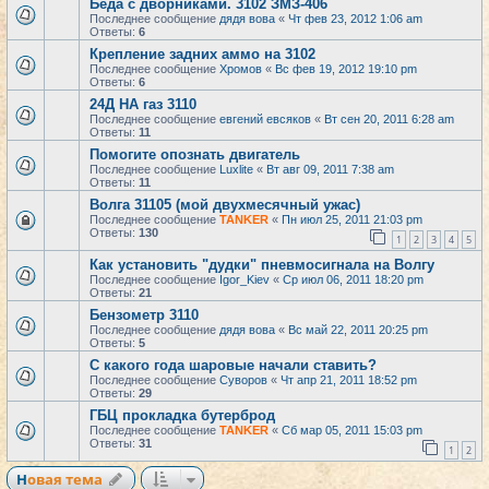
Беда с дворниками. 3102 ЗМЗ-406
Последнее сообщение
дядя вова
«
Чт фев 23, 2012 1:06 am
Ответы:
6
Крепление задних аммо на 3102
Последнее сообщение
Хромов
«
Вс фев 19, 2012 19:10 pm
Ответы:
6
24Д НА газ 3110
Последнее сообщение
евгений евсяков
«
Вт сен 20, 2011 6:28 am
Ответы:
11
Помогите опознать двигатель
Последнее сообщение
Luxlite
«
Вт авг 09, 2011 7:38 am
Ответы:
11
Волга 31105 (мой двухмесячный ужас)
Последнее сообщение
TANKER
«
Пн июл 25, 2011 21:03 pm
Ответы:
130
1
2
3
4
5
Как установить "дудки" пневмосигнала на Волгу
Последнее сообщение
Igor_Kiev
«
Ср июл 06, 2011 18:20 pm
Ответы:
21
Бензометр 3110
Последнее сообщение
дядя вова
«
Вс май 22, 2011 20:25 pm
Ответы:
5
С какого года шаровые начали ставить?
Последнее сообщение
Суворов
«
Чт апр 21, 2011 18:52 pm
Ответы:
29
ГБЦ прокладка бутерброд
Последнее сообщение
TANKER
«
Сб мар 05, 2011 15:03 pm
Ответы:
31
1
2
Новая тема