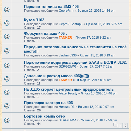
Ответы:
6
Перелив топлива на ЗМЗ 406
Последнее сообщение
Сергейrrrr
«
Вс июн 22, 2025 14:34 pm
Кузов 3102
Последнее сообщение
Сергей-Волгарь
«
Ср июл 03, 2019 5:35 am
Ответы:
17
Форсунки на змщ-406 .
Последнее сообщение
TANKER
«
Пн сен 17, 2018 9:22 am
Ответы:
1
Передняя потолочная консоль не становится на своё
место!!!
Последнее сообщение
vladimir0936
«
Ср авг 15, 2018 8:19 am
Подключение подогрева сидений SAAB в ВОЛГА 3102.
Последнее сообщение
SERGEIWR
«
Вс авг 27, 2017 7:51 am
Ответы:
2
Давление и расход масла 406((((((((
Последнее сообщение
TANKER
«
Пт мар 03, 2017 8:09 am
Ответы:
11
На 31105 сгорает центральный предохранитель
Последнее сообщение
Alexei Frosty
«
Чт окт 13, 2016 14:46 pm
Ответы:
1
Прокладка картера на 406
Последнее сообщение
Никола R1
«
Вс июн 12, 2016 9:07 am
Ответы:
26
Бортовой компьютер
Последнее сообщение
SERGEIWR
«
Сб янв 23, 2016 17:50 pm
Ответы:
44
1
2