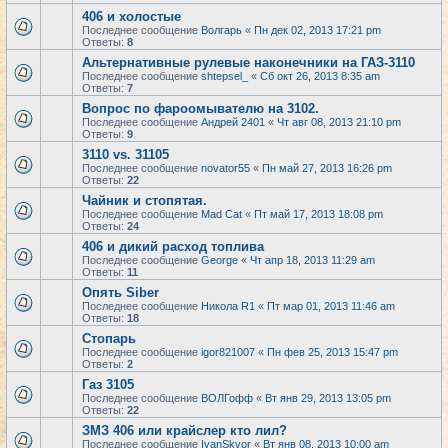
406 и холостые
Последнее сообщение
Волгарь
«
Пн дек 02, 2013 17:21 pm
Ответы:
8
Альтернативные рулевые наконечники на ГАЗ-3110
Последнее сообщение
shtepsel_
«
Сб окт 26, 2013 8:35 am
Ответы:
7
Вопрос по фароомывателю на 3102.
Последнее сообщение
Андрей 2401
«
Чт авг 08, 2013 21:10 pm
Ответы:
9
3110 vs. 31105
Последнее сообщение
novator55
«
Пн май 27, 2013 16:26 pm
Ответы:
22
Чайник и стопятая.
Последнее сообщение
Mad Cat
«
Пт май 17, 2013 18:08 pm
Ответы:
24
406 и дикий расход топлива
Последнее сообщение
George
«
Чт апр 18, 2013 11:29 am
Ответы:
11
Опять Siber
Последнее сообщение
Никола R1
«
Пт мар 01, 2013 11:46 am
Ответы:
18
Стопарь
Последнее сообщение
igor821007
«
Пн фев 25, 2013 15:47 pm
Ответы:
2
Газ 3105
Последнее сообщение
ВОЛГофф
«
Вт янв 29, 2013 13:05 pm
Ответы:
22
ЗМЗ 406 или крайслер кто лил?
Последнее сообщение
IvanSkvor
«
Вт янв 08, 2013 10:00 am