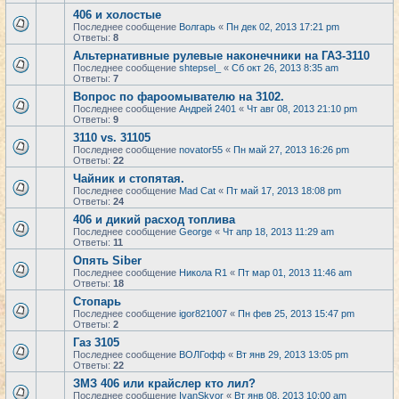
406 и холостые
Последнее сообщение
Волгарь
«
Пн дек 02, 2013 17:21 pm
Ответы:
8
Альтернативные рулевые наконечники на ГАЗ-3110
Последнее сообщение
shtepsel_
«
Сб окт 26, 2013 8:35 am
Ответы:
7
Вопрос по фароомывателю на 3102.
Последнее сообщение
Андрей 2401
«
Чт авг 08, 2013 21:10 pm
Ответы:
9
3110 vs. 31105
Последнее сообщение
novator55
«
Пн май 27, 2013 16:26 pm
Ответы:
22
Чайник и стопятая.
Последнее сообщение
Mad Cat
«
Пт май 17, 2013 18:08 pm
Ответы:
24
406 и дикий расход топлива
Последнее сообщение
George
«
Чт апр 18, 2013 11:29 am
Ответы:
11
Опять Siber
Последнее сообщение
Никола R1
«
Пт мар 01, 2013 11:46 am
Ответы:
18
Стопарь
Последнее сообщение
igor821007
«
Пн фев 25, 2013 15:47 pm
Ответы:
2
Газ 3105
Последнее сообщение
ВОЛГофф
«
Вт янв 29, 2013 13:05 pm
Ответы:
22
ЗМЗ 406 или крайслер кто лил?
Последнее сообщение
IvanSkvor
«
Вт янв 08, 2013 10:00 am