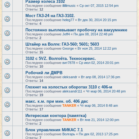
Размер колеса 3102
Последнее сообщение
illillimusic
«
Ср окт 07, 2015 12:54 pm
Ответы:
12
Мост ГАЗ-24 на ГАЗ-3102.
Последнее сообщение
heleg77
«
Вт дек 30, 2014 20:15 pm
Ответы:
4
Постоянно выплевывает пробочку на вакуумнике
Последнее сообщение
Jeff4
«
Пн дек 08, 2014 22:48 pm
Ответы:
2
Штайер на Волге: ГАЗ-560; 5601; 5603
Последнее сообщение
George
«
Вт ноя 25, 2014 12:22 pm
Ответы:
15
3102 с 5VZ. Волгоёта. Техносервис.
Последнее сообщение
вит7878
«
Ср июл 02, 2014 20:01 pm
Ответы:
10
Робочий ли ДМРВ
Последнее сообщение
oleksandr
«
Вт апр 08, 2014 17:36 pm
Ответы:
14
Глохнет на холостых оборотах 3110 с 406-м
Последнее сообщение
aleksandr111
«
Чт мар 06, 2014 20:48 pm
Ответы:
19
макс. к.м. при мин. об. 406 двс
Последнее сообщение
TANKER
«
Чт мар 06, 2014 8:48 am
Ответы:
17
Интересная контора (памятка)
Последнее сообщение
TANKER
«
Вт янв 21, 2014 12:00 pm
Ответы:
2
Блок управления МИКАС 7.1
Последнее сообщение
Волгарь
«
Пн дек 02, 2013 17:25 pm
Ответы:
7