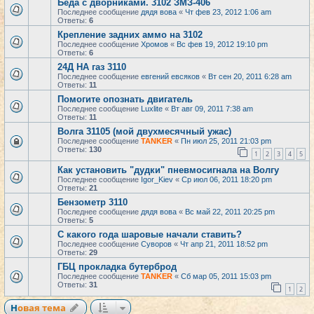
Беда с дворниками. 3102 ЗМЗ-406
Последнее сообщение
дядя вова
«
Чт фев 23, 2012 1:06 am
Ответы:
6
Крепление задних аммо на 3102
Последнее сообщение
Хромов
«
Вс фев 19, 2012 19:10 pm
Ответы:
6
24Д НА газ 3110
Последнее сообщение
евгений евсяков
«
Вт сен 20, 2011 6:28 am
Ответы:
11
Помогите опознать двигатель
Последнее сообщение
Luxlite
«
Вт авг 09, 2011 7:38 am
Ответы:
11
Волга 31105 (мой двухмесячный ужас)
Последнее сообщение
TANKER
«
Пн июл 25, 2011 21:03 pm
Ответы:
130
1
2
3
4
5
Как установить "дудки" пневмосигнала на Волгу
Последнее сообщение
Igor_Kiev
«
Ср июл 06, 2011 18:20 pm
Ответы:
21
Бензометр 3110
Последнее сообщение
дядя вова
«
Вс май 22, 2011 20:25 pm
Ответы:
5
С какого года шаровые начали ставить?
Последнее сообщение
Суворов
«
Чт апр 21, 2011 18:52 pm
Ответы:
29
ГБЦ прокладка бутерброд
Последнее сообщение
TANKER
«
Сб мар 05, 2011 15:03 pm
Ответы:
31
1
2
Новая тема