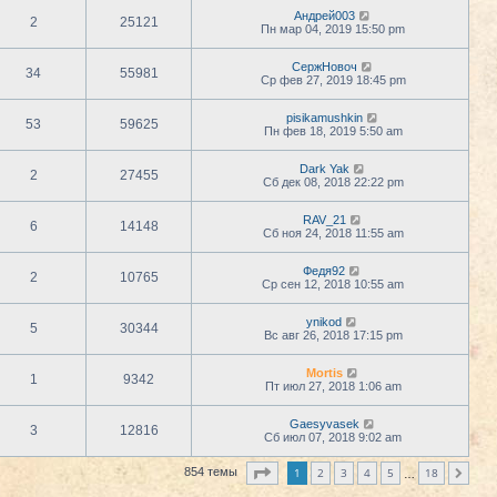
Андрей003
2
25121
Пн мар 04, 2019 15:50 pm
СержНовоч
34
55981
Ср фев 27, 2019 18:45 pm
pisikamushkin
53
59625
Пн фев 18, 2019 5:50 am
Dark Yak
2
27455
Сб дек 08, 2018 22:22 pm
RAV_21
6
14148
Сб ноя 24, 2018 11:55 am
Федя92
2
10765
Ср сен 12, 2018 10:55 am
ynikod
5
30344
Вс авг 26, 2018 17:15 pm
Mortis
1
9342
Пт июл 27, 2018 1:06 am
Gaesyvasek
3
12816
Сб июл 07, 2018 9:02 am
Страница
1
из
18
1
2
3
4
5
18
854 темы
След.
…