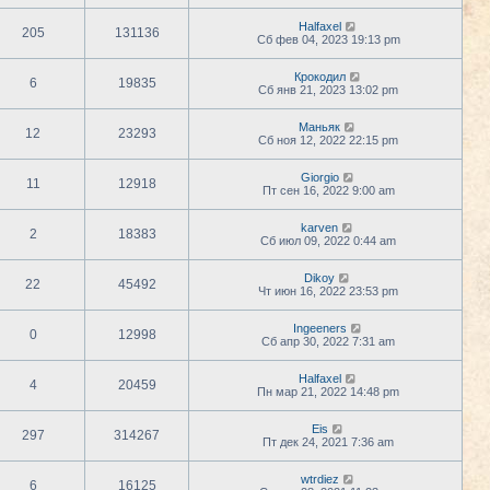
Halfaxel
205
131136
Сб фев 04, 2023 19:13 pm
Крокодил
6
19835
Сб янв 21, 2023 13:02 pm
Маньяк
12
23293
Сб ноя 12, 2022 22:15 pm
Giorgio
11
12918
Пт сен 16, 2022 9:00 am
karven
2
18383
Сб июл 09, 2022 0:44 am
Dikoy
22
45492
Чт июн 16, 2022 23:53 pm
Ingeeners
0
12998
Сб апр 30, 2022 7:31 am
Halfaxel
4
20459
Пн мар 21, 2022 14:48 pm
Eis
297
314267
Пт дек 24, 2021 7:36 am
wtrdiez
6
16125