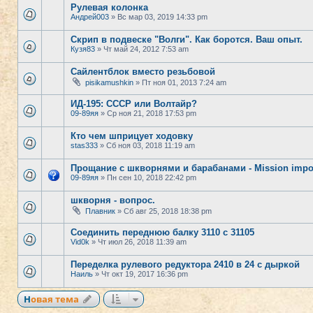
Рулевая колонка
Андрей003
» Вс мар 03, 2019 14:33 pm
Скрип в подвеске "Волги". Как боротся. Ваш опыт.
Кузя83
» Чт май 24, 2012 7:53 am
Сайлентблок вместо резьбовой
pisikamushkin
» Пт ноя 01, 2013 7:24 am
ИД-195: СССР или Волтайр?
09-89яя
» Ср ноя 21, 2018 17:53 pm
Кто чем шприцует ходовку
stas333
» Сб ноя 03, 2018 11:19 am
Прощание с шкворнями и барабанами - Mission impo
09-89яя
» Пн сен 10, 2018 22:42 pm
шкворня - вопрос.
Плавник
» Сб авг 25, 2018 18:38 pm
Соединить переднюю балку 3110 с 31105
Vid0k
» Чт июл 26, 2018 11:39 am
Переделка рулевого редуктора 2410 в 24 с дыркой
Наиль
» Чт окт 19, 2017 16:36 pm
Новая тема