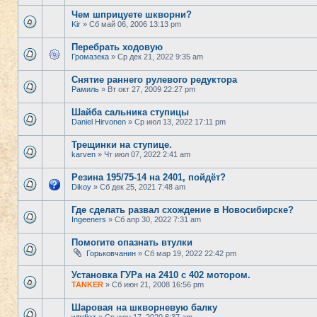
Чем шприцуете шкворни?
Kir
» Сб май 06, 2006 13:13 pm
Перебрать ходовую
Громазека
» Ср дек 21, 2022 9:35 am
Снятие раннего рулевого редуктора
Рамиль
» Вт окт 27, 2009 22:27 pm
Шайба сальника ступицы
Daniel Hirvonen
» Ср июл 13, 2022 17:11 pm
Трещинки на ступице.
karven
» Чт июл 07, 2022 2:41 am
Резина 195/75-14 на 2401, пойдёт?
Dikoy
» Сб дек 25, 2021 7:48 am
Где сделать развал схождение в Новосибирске?
Ingeeners
» Сб апр 30, 2022 7:31 am
Помогите опазнать втулки
Горьковчанин
» Сб мар 19, 2022 22:42 pm
Установка ГУРа на 2410 с 402 мотором.
TANKER
» Сб июн 21, 2008 16:56 pm
Шаровая на шкворневую балку