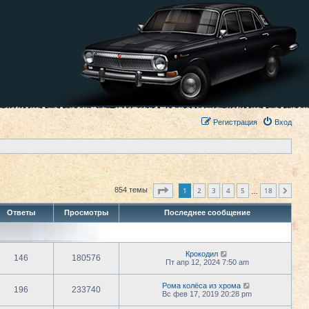
Регистрация
Вход
Страница
1
из
18
1
2
3
4
5
18
854 темы
След.
…
Ответы
Просмотры
Последнее сообщение
Крокодил
146
180576
Пт апр 12, 2024 7:50 am
Рома колёса из хрома
196
233740
Вс фев 17, 2019 20:28 pm