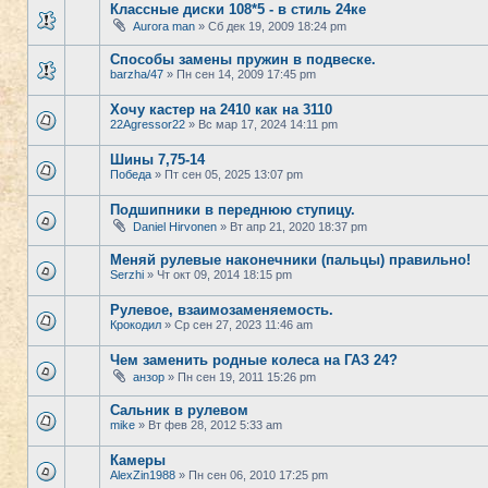
Классные диски 108*5 - в стиль 24ке
Aurora man
» Сб дек 19, 2009 18:24 pm
Способы замены пружин в подвеске.
barzha/47
» Пн сен 14, 2009 17:45 pm
Хочу кастер на 2410 как на 3110
22Agressor22
» Вс мар 17, 2024 14:11 pm
Шины 7,75-14
Победа
» Пт сен 05, 2025 13:07 pm
Подшипники в переднюю ступицу.
Daniel Hirvonen
» Вт апр 21, 2020 18:37 pm
Меняй рулевые наконечники (пальцы) правильно!
Serzhi
» Чт окт 09, 2014 18:15 pm
Рулевое, взаимозаменяемость.
Крокодил
» Ср сен 27, 2023 11:46 am
Чем заменить родные колеса на ГАЗ 24?
анзор
» Пн сен 19, 2011 15:26 pm
Сальник в рулевом
mike
» Вт фев 28, 2012 5:33 am
Камеры
AlexZin1988
» Пн сен 06, 2010 17:25 pm