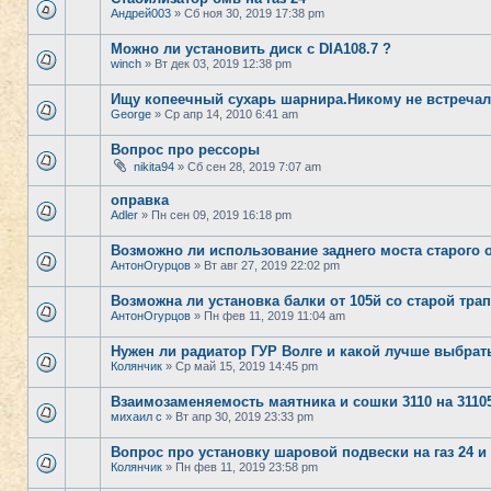
Андрей003
» Сб ноя 30, 2019 17:38 pm
Можно ли установить диск с DIA108.7 ?
winch
» Вт дек 03, 2019 12:38 pm
Ищу копеечный сухарь шарнира.Никому не встреча
George
» Ср апр 14, 2010 6:41 am
Вопрос про рессоры
nikita94
» Сб сен 28, 2019 7:07 am
оправка
Adler
» Пн сен 09, 2019 16:18 pm
Возможно ли использование заднего моста старого о
АнтонОгурцов
» Вт авг 27, 2019 22:02 pm
Возможна ли установка балки от 105й со старой тра
АнтонОгурцов
» Пн фев 11, 2019 11:04 am
Нужен ли радиатор ГУР Волге и какой лучше выбрат
Колянчик
» Ср май 15, 2019 14:45 pm
Взаимозаменяемость маятника и сошки 3110 на 3110
михаил с
» Вт апр 30, 2019 23:33 pm
Вопрос про установку шаровой подвески на газ 24 и
Колянчик
» Пн фев 11, 2019 23:58 pm