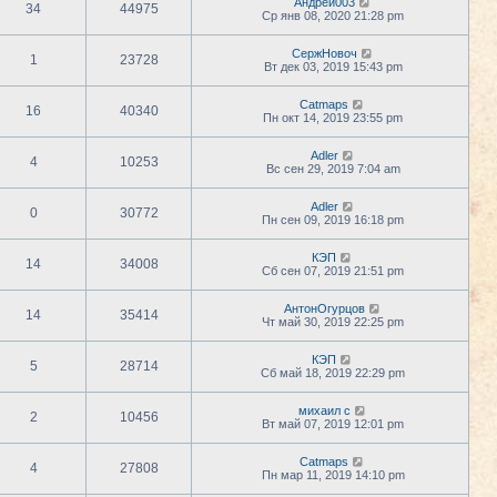
Андрей003
34
44975
Ср янв 08, 2020 21:28 pm
СержНовоч
1
23728
Вт дек 03, 2019 15:43 pm
Catmaps
16
40340
Пн окт 14, 2019 23:55 pm
Adler
4
10253
Вс сен 29, 2019 7:04 am
Adler
0
30772
Пн сен 09, 2019 16:18 pm
КЭП
14
34008
Сб сен 07, 2019 21:51 pm
АнтонОгурцов
14
35414
Чт май 30, 2019 22:25 pm
КЭП
5
28714
Сб май 18, 2019 22:29 pm
михаил с
2
10456
Вт май 07, 2019 12:01 pm
Catmaps
4
27808
Пн мар 11, 2019 14:10 pm