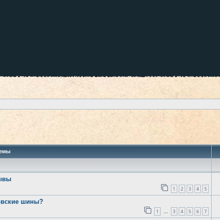
 поиск
емы
зывы
1
2
3
4
5
говские шины?
1
3
4
5
6
7
…