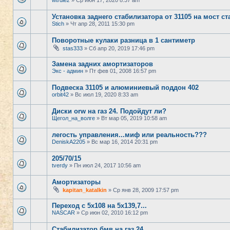
wtrdiez
» Ср июн 17, 2020 8:37 am
Установка заднего стабилизатора от 31105 на мост ст
Stich
» Чт апр 28, 2011 15:30 pm
Поворотные кулаки разница в 1 сантиметр
stas333
» Сб апр 20, 2019 17:46 pm
Замена задних амортизаторов
Экс - админ
» Пт фев 01, 2008 16:57 pm
Подвеска 31105 и алюминиевый поддон 402
orbit42
» Вс июл 19, 2020 8:33 am
Диски orw на газ 24. Подойдут ли?
Щегол_на_волге
» Вт мар 05, 2019 10:58 am
легость управления...миф или реальность???
DeniskA2205
» Вс мар 16, 2014 20:31 pm
205/70/15
tverdy
» Пн июл 24, 2017 10:56 am
Амортизаторы
kapitan_katalkin
» Ср янв 28, 2009 17:57 pm
Переход с 5х108 на 5х139,7...
NASCAR
» Ср июн 02, 2010 16:12 pm
Стабилизатор бмв на газ 24