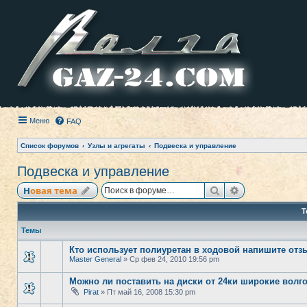
Меню
FAQ
Список форумов
Узлы и агрегаты
Подвеска и управление
Подвеска и управление
Поиск
Расширенный
Новая тема
Т
Темы
Кто использует полиуретан в ходовой напишите от
Master General
» Ср фев 24, 2010 19:56 pm
Можно ли поставить на диски от 24ки широкие вол
Pirat
» Пт май 16, 2008 15:30 pm