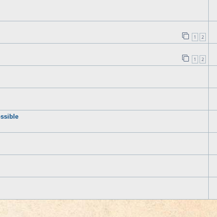
1
2
1
2
ssible