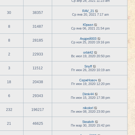
Ср апр 28, 2021 11:23 am
RAV_21
30
38357
Ср янв 20, 2021 7:17 am
Юркел
8
31487
Ср янв 06, 2021 21:54 pm
Андрей003
8
28185
Ср ноя 25, 2020 19:16 pm
orbit42
2
22933
Вс июл 19, 2020 20:50 pm
Snyff
3
11512
Пт июн 26, 2020 10:19 am
СержНовоч
18
20438
Пт июн 19, 2020 12:20 pm
Dimk44
6
29343
Пн июн 15, 2020 17:38 pm
nikolorl
232
196217
Пн июн 08, 2020 23:00 pm
Stealsth
21
46625
Пн мар 30, 2020 15:42 pm