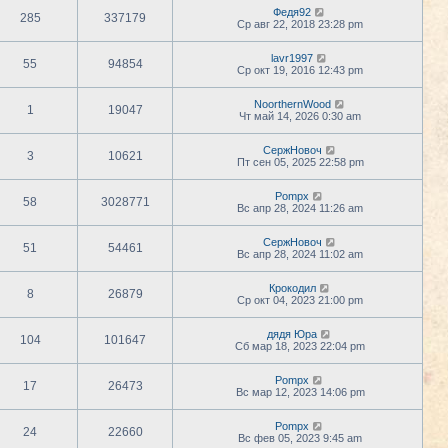
Федя92
285
337179
Ср авг 22, 2018 23:28 pm
lavr1997
55
94854
Ср окт 19, 2016 12:43 pm
NoorthernWood
1
19047
Чт май 14, 2026 0:30 am
СержНовоч
3
10621
Пт сен 05, 2025 22:58 pm
Pompx
58
3028771
Вс апр 28, 2024 11:26 am
СержНовоч
51
54461
Вс апр 28, 2024 11:02 am
Крокодил
8
26879
Ср окт 04, 2023 21:00 pm
дядя Юра
104
101647
Сб мар 18, 2023 22:04 pm
Pompx
17
26473
Вс мар 12, 2023 14:06 pm
Pompx
24
22660
Вс фев 05, 2023 9:45 am