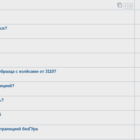
1
2
лся?
бразца с колёсами от 3110?
пецией?
ь?
5
 трапецией безГУра