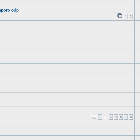
арого обр
1
2
1
4
5
6
7
8
…