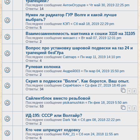
трапецией?
Последнее сообщение
АнтонОгурцов
«
Чт май 30, 2019 22:25 pm
Ответы:
14
Нужен ли радиатор ГУР Волге и какой лучше
выбрать?
Последнее сообщение
КЭП
«
Сб май 18, 2019 22:29 pm
Ответы:
5
Взаимозаменяемость маятника и сошки 3110 на 31105
Последнее сообщение
михаил с
«
Вт май 07, 2019 12:01 pm
Ответы:
2
Вопрос про установку шаровой подвески на газ 24 и
трапецией безГУра
Последнее сообщение
Catmaps
«
Пн мар 11, 2019 14:10 pm
Ответы:
4
Рулевая колонка
Последнее сообщение
Андрей003
«
Пн мар 04, 2019 15:50 pm
Ответы:
2
Скрип в подвеске "Волги". Как боротся. Ваш опыт.
Последнее сообщение
СержНовоч
«
Ср фев 27, 2019 18:45 pm
Ответы:
34
1
2
Сайлентблок вместо резьбовой
Последнее сообщение
pisikamushkin
«
Пн фев 18, 2019 5:50 am
Ответы:
53
1
2
ИД-195: СССР или Волтайр?
Последнее сообщение
Dark Yak
«
Сб дек 08, 2018 22:22 pm
Ответы:
2
Кто чем шприцует ходовку
Последнее сообщение
RAV_21
«
Сб ноя 24, 2018 11:55 am
Ответы:
6