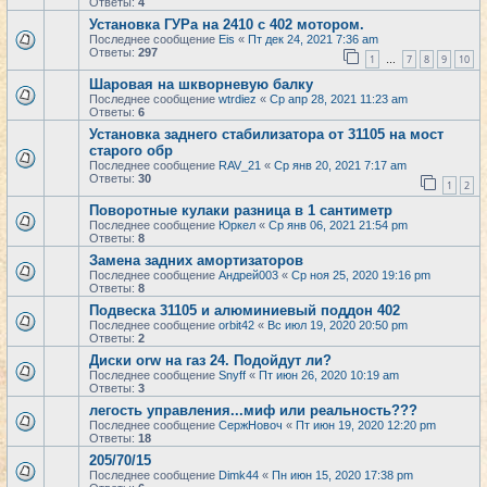
Ответы:
4
Установка ГУРа на 2410 с 402 мотором.
Последнее сообщение
Eis
«
Пт дек 24, 2021 7:36 am
Ответы:
297
1
7
8
9
10
…
Шаровая на шкворневую балку
Последнее сообщение
wtrdiez
«
Ср апр 28, 2021 11:23 am
Ответы:
6
Установка заднего стабилизатора от 31105 на мост
старого обр
Последнее сообщение
RAV_21
«
Ср янв 20, 2021 7:17 am
Ответы:
30
1
2
Поворотные кулаки разница в 1 сантиметр
Последнее сообщение
Юркел
«
Ср янв 06, 2021 21:54 pm
Ответы:
8
Замена задних амортизаторов
Последнее сообщение
Андрей003
«
Ср ноя 25, 2020 19:16 pm
Ответы:
8
Подвеска 31105 и алюминиевый поддон 402
Последнее сообщение
orbit42
«
Вс июл 19, 2020 20:50 pm
Ответы:
2
Диски orw на газ 24. Подойдут ли?
Последнее сообщение
Snyff
«
Пт июн 26, 2020 10:19 am
Ответы:
3
легость управления...миф или реальность???
Последнее сообщение
СержНовоч
«
Пт июн 19, 2020 12:20 pm
Ответы:
18
205/70/15
Последнее сообщение
Dimk44
«
Пн июн 15, 2020 17:38 pm