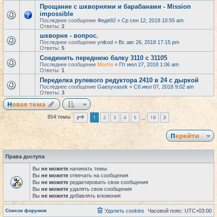
Прощание с шкворнями и барабанами - Mission
impossible
Последнее сообщение
Федя92
«
Ср сен 12, 2018 10:55 am
Ответы:
2
шкворня - вопрос.
Последнее сообщение
ynikod
«
Вс авг 26, 2018 17:15 pm
Ответы:
5
Соединить переднюю балку 3110 с 31105
Последнее сообщение
Mortis
«
Пт июл 27, 2018 1:06 am
Ответы:
1
Переделка рулевого редуктора 2410 в 24 с дыркой
Последнее сообщение
Gaesyvasek
«
Сб июл 07, 2018 9:02 am
Ответы:
3
Новая тема
Страница
1
из
18
1
2
3
4
5
18
854 темы
След.
…
Перейти
Права доступа
Вы
не можете
начинать темы
Вы
не можете
отвечать на сообщения
Вы
не можете
редактировать свои сообщения
Вы
не можете
удалять свои сообщения
Вы
не можете
добавлять вложения
Список форумов
Удалить cookies
Часовой пояс:
UTC+03:00