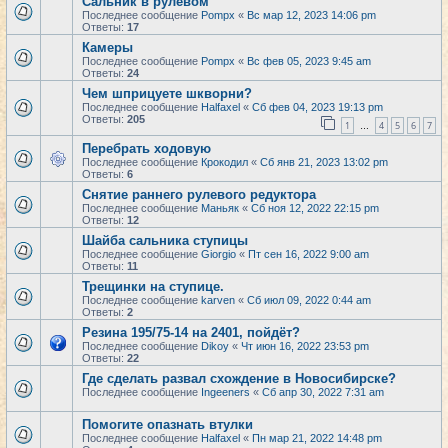
Сальник в рулевом
Последнее сообщение
Pompx
«
Вс мар 12, 2023 14:06 pm
Ответы:
17
Камеры
Последнее сообщение
Pompx
«
Вс фев 05, 2023 9:45 am
Ответы:
24
Чем шприцуете шкворни?
Последнее сообщение
Halfaxel
«
Сб фев 04, 2023 19:13 pm
Ответы:
205
1
4
5
6
7
…
Перебрать ходовую
Последнее сообщение
Крокодил
«
Сб янв 21, 2023 13:02 pm
Ответы:
6
Снятие раннего рулевого редуктора
Последнее сообщение
Маньяк
«
Сб ноя 12, 2022 22:15 pm
Ответы:
12
Шайба сальника ступицы
Последнее сообщение
Giorgio
«
Пт сен 16, 2022 9:00 am
Ответы:
11
Трещинки на ступице.
Последнее сообщение
karven
«
Сб июл 09, 2022 0:44 am
Ответы:
2
Резина 195/75-14 на 2401, пойдёт?
Последнее сообщение
Dikoy
«
Чт июн 16, 2022 23:53 pm
Ответы:
22
Где сделать развал схождение в Новосибирске?
Последнее сообщение
Ingeeners
«
Сб апр 30, 2022 7:31 am
Помогите опазнать втулки
Последнее сообщение
Halfaxel
«
Пн мар 21, 2022 14:48 pm