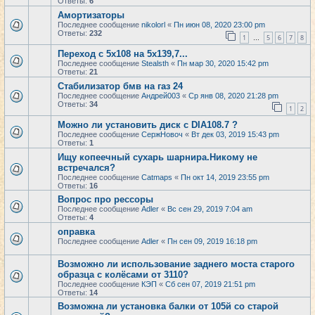
Ответы:
6
Амортизаторы
Последнее сообщение
nikolorl
«
Пн июн 08, 2020 23:00 pm
Ответы:
232
1
5
6
7
8
…
Переход с 5х108 на 5х139,7...
Последнее сообщение
Stealsth
«
Пн мар 30, 2020 15:42 pm
Ответы:
21
Стабилизатор бмв на газ 24
Последнее сообщение
Андрей003
«
Ср янв 08, 2020 21:28 pm
Ответы:
34
1
2
Можно ли установить диск с DIA108.7 ?
Последнее сообщение
СержНовоч
«
Вт дек 03, 2019 15:43 pm
Ответы:
1
Ищу копеечный сухарь шарнира.Никому не
встречался?
Последнее сообщение
Catmaps
«
Пн окт 14, 2019 23:55 pm
Ответы:
16
Вопрос про рессоры
Последнее сообщение
Adler
«
Вс сен 29, 2019 7:04 am
Ответы:
4
оправка
Последнее сообщение
Adler
«
Пн сен 09, 2019 16:18 pm
Возможно ли использование заднего моста старого
образца с колёсами от 3110?
Последнее сообщение
КЭП
«
Сб сен 07, 2019 21:51 pm
Ответы:
14
Возможна ли установка балки от 105й со старой