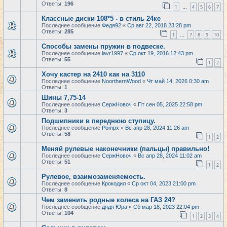
Ответы:
196
1
4
5
6
7
…
Классные диски 108*5 - в стиль 24ке
Последнее сообщение
Федя92
«
Ср авг 22, 2018 23:28 pm
Ответы:
285
1
7
8
9
10
…
Способы замены пружин в подвеске.
Последнее сообщение
lavr1997
«
Ср окт 19, 2016 12:43 pm
Ответы:
55
1
2
Хочу кастер на 2410 как на 3110
Последнее сообщение
NoorthernWood
«
Чт май 14, 2026 0:30 am
Ответы:
1
Шины 7,75-14
Последнее сообщение
СержНовоч
«
Пт сен 05, 2025 22:58 pm
Ответы:
3
Подшипники в переднюю ступицу.
Последнее сообщение
Pompx
«
Вс апр 28, 2024 11:26 am
Ответы:
58
1
2
Меняй рулевые наконечники (пальцы) правильно!
Последнее сообщение
СержНовоч
«
Вс апр 28, 2024 11:02 am
Ответы:
51
1
2
Рулевое, взаимозаменяемость.
Последнее сообщение
Крокодил
«
Ср окт 04, 2023 21:00 pm
Ответы:
8
Чем заменить родные колеса на ГАЗ 24?
Последнее сообщение
дядя Юра
«
Сб мар 18, 2023 22:04 pm
Ответы:
104
1
2
3
4