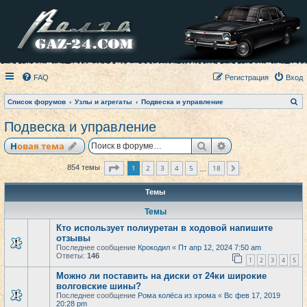
FAQ
Регистрация
Вход
П
Список форумов
Узлы и агрегаты
Подвеска и управление
о
и
Подвеска и управление
с
к
Поиск
Расширенный по
Новая тема
Страница
1
из
18
1
2
3
4
5
18
854 темы
След.
…
Темы
Темы
Кто использует полиуретан в ходовой напишите
отзывы
Последнее сообщение
Крокодил
«
Пт апр 12, 2024 7:50 am
Ответы:
146
1
2
3
4
5
Можно ли поставить на диски от 24ки широкие
волговские шины?
Последнее сообщение
Рома колёса из хрома
«
Вс фев 17, 2019
20:28 pm