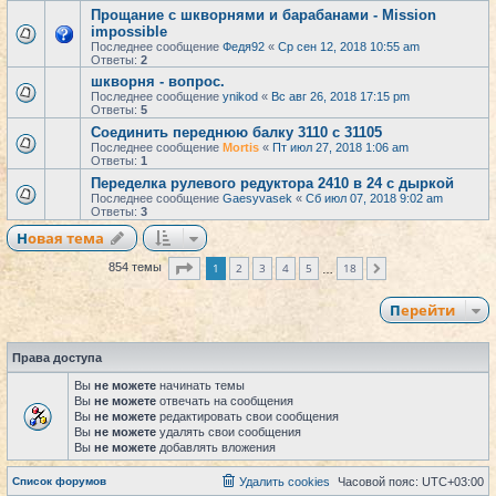
Прощание с шкворнями и барабанами - Mission
impossible
Последнее сообщение
Федя92
«
Ср сен 12, 2018 10:55 am
Ответы:
2
шкворня - вопрос.
Последнее сообщение
ynikod
«
Вс авг 26, 2018 17:15 pm
Ответы:
5
Соединить переднюю балку 3110 с 31105
Последнее сообщение
Mortis
«
Пт июл 27, 2018 1:06 am
Ответы:
1
Переделка рулевого редуктора 2410 в 24 с дыркой
Последнее сообщение
Gaesyvasek
«
Сб июл 07, 2018 9:02 am
Ответы:
3
Новая тема
Страница
1
из
18
1
2
3
4
5
18
854 темы
След.
…
Перейти
Права доступа
Вы
не можете
начинать темы
Вы
не можете
отвечать на сообщения
Вы
не можете
редактировать свои сообщения
Вы
не можете
удалять свои сообщения
Вы
не можете
добавлять вложения
Список форумов
Удалить cookies
Часовой пояс:
UTC+03:00