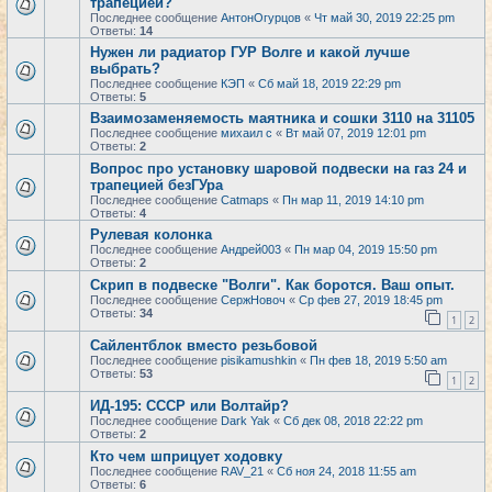
трапецией?
Последнее сообщение
АнтонОгурцов
«
Чт май 30, 2019 22:25 pm
Ответы:
14
Нужен ли радиатор ГУР Волге и какой лучше
выбрать?
Последнее сообщение
КЭП
«
Сб май 18, 2019 22:29 pm
Ответы:
5
Взаимозаменяемость маятника и сошки 3110 на 31105
Последнее сообщение
михаил с
«
Вт май 07, 2019 12:01 pm
Ответы:
2
Вопрос про установку шаровой подвески на газ 24 и
трапецией безГУра
Последнее сообщение
Catmaps
«
Пн мар 11, 2019 14:10 pm
Ответы:
4
Рулевая колонка
Последнее сообщение
Андрей003
«
Пн мар 04, 2019 15:50 pm
Ответы:
2
Скрип в подвеске "Волги". Как боротся. Ваш опыт.
Последнее сообщение
СержНовоч
«
Ср фев 27, 2019 18:45 pm
Ответы:
34
1
2
Сайлентблок вместо резьбовой
Последнее сообщение
pisikamushkin
«
Пн фев 18, 2019 5:50 am
Ответы:
53
1
2
ИД-195: СССР или Волтайр?
Последнее сообщение
Dark Yak
«
Сб дек 08, 2018 22:22 pm
Ответы:
2
Кто чем шприцует ходовку
Последнее сообщение
RAV_21
«
Сб ноя 24, 2018 11:55 am
Ответы:
6