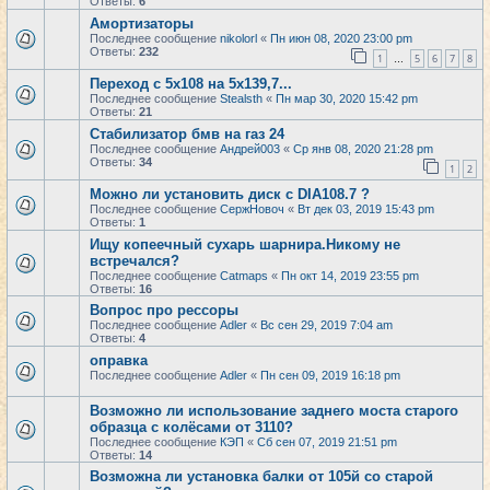
Ответы:
6
Амортизаторы
Последнее сообщение
nikolorl
«
Пн июн 08, 2020 23:00 pm
Ответы:
232
1
5
6
7
8
…
Переход с 5х108 на 5х139,7...
Последнее сообщение
Stealsth
«
Пн мар 30, 2020 15:42 pm
Ответы:
21
Стабилизатор бмв на газ 24
Последнее сообщение
Андрей003
«
Ср янв 08, 2020 21:28 pm
Ответы:
34
1
2
Можно ли установить диск с DIA108.7 ?
Последнее сообщение
СержНовоч
«
Вт дек 03, 2019 15:43 pm
Ответы:
1
Ищу копеечный сухарь шарнира.Никому не
встречался?
Последнее сообщение
Catmaps
«
Пн окт 14, 2019 23:55 pm
Ответы:
16
Вопрос про рессоры
Последнее сообщение
Adler
«
Вс сен 29, 2019 7:04 am
Ответы:
4
оправка
Последнее сообщение
Adler
«
Пн сен 09, 2019 16:18 pm
Возможно ли использование заднего моста старого
образца с колёсами от 3110?
Последнее сообщение
КЭП
«
Сб сен 07, 2019 21:51 pm
Ответы:
14
Возможна ли установка балки от 105й со старой