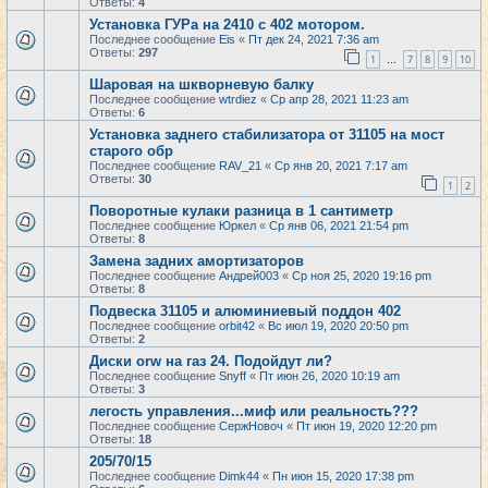
Ответы:
4
Установка ГУРа на 2410 с 402 мотором.
Последнее сообщение
Eis
«
Пт дек 24, 2021 7:36 am
Ответы:
297
1
7
8
9
10
…
Шаровая на шкворневую балку
Последнее сообщение
wtrdiez
«
Ср апр 28, 2021 11:23 am
Ответы:
6
Установка заднего стабилизатора от 31105 на мост
старого обр
Последнее сообщение
RAV_21
«
Ср янв 20, 2021 7:17 am
Ответы:
30
1
2
Поворотные кулаки разница в 1 сантиметр
Последнее сообщение
Юркел
«
Ср янв 06, 2021 21:54 pm
Ответы:
8
Замена задних амортизаторов
Последнее сообщение
Андрей003
«
Ср ноя 25, 2020 19:16 pm
Ответы:
8
Подвеска 31105 и алюминиевый поддон 402
Последнее сообщение
orbit42
«
Вс июл 19, 2020 20:50 pm
Ответы:
2
Диски orw на газ 24. Подойдут ли?
Последнее сообщение
Snyff
«
Пт июн 26, 2020 10:19 am
Ответы:
3
легость управления...миф или реальность???
Последнее сообщение
СержНовоч
«
Пт июн 19, 2020 12:20 pm
Ответы:
18
205/70/15
Последнее сообщение
Dimk44
«
Пн июн 15, 2020 17:38 pm