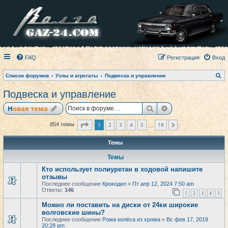
FAQ
Регистрация
Вход
П
Список форумов
Узлы и агрегаты
Подвеска и управление
о
и
Подвеска и управление
с
к
Поиск
Расширенный по
Новая тема
Страница
1
из
18
1
2
3
4
5
18
854 темы
След.
…
Темы
Темы
Кто использует полиуретан в ходовой напишите
отзывы
Последнее сообщение
Крокодил
«
Пт апр 12, 2024 7:50 am
Ответы:
146
1
2
3
4
5
Можно ли поставить на диски от 24ки широкие
волговские шины?
Последнее сообщение
Рома колёса из хрома
«
Вс фев 17, 2019
20:28 pm