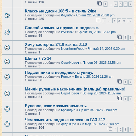
Ответы:
196
1
4
5
6
7
…
Классные диски 108*5 - в стиль 24ке
Последнее сообщение
Федя92
«
Ср авг 22, 2018 23:28 pm
Ответы:
285
1
7
8
9
10
…
Способы замены пружин в подвеске.
Последнее сообщение
lavr1997
«
Ср окт 19, 2016 12:43 pm
Ответы:
55
1
2
Хочу кастер на 2410 как на 3110
Последнее сообщение
NoorthernWood
«
Чт май 14, 2026 0:30 am
Ответы:
1
Шины 7,75-14
Последнее сообщение
СержНовоч
«
Пт сен 05, 2025 22:58 pm
Ответы:
3
Подшипники в переднюю ступицу.
Последнее сообщение
Pompx
«
Вс апр 28, 2024 11:26 am
Ответы:
58
1
2
Меняй рулевые наконечники (пальцы) правильно!
Последнее сообщение
СержНовоч
«
Вс апр 28, 2024 11:02 am
Ответы:
51
1
2
Рулевое, взаимозаменяемость.
Последнее сообщение
Крокодил
«
Ср окт 04, 2023 21:00 pm
Ответы:
8
Чем заменить родные колеса на ГАЗ 24?
Последнее сообщение
дядя Юра
«
Сб мар 18, 2023 22:04 pm
Ответы:
104
1
2
3
4