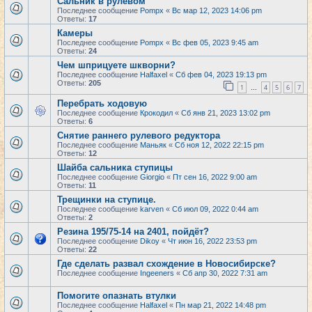
Сальник в рулевом
Последнее сообщение
Pompx
«
Вс мар 12, 2023 14:06 pm
Ответы:
17
Камеры
Последнее сообщение
Pompx
«
Вс фев 05, 2023 9:45 am
Ответы:
24
Чем шприцуете шкворни?
Последнее сообщение
Halfaxel
«
Сб фев 04, 2023 19:13 pm
Ответы:
205
1
4
5
6
7
…
Перебрать ходовую
Последнее сообщение
Крокодил
«
Сб янв 21, 2023 13:02 pm
Ответы:
6
Снятие раннего рулевого редуктора
Последнее сообщение
Маньяк
«
Сб ноя 12, 2022 22:15 pm
Ответы:
12
Шайба сальника ступицы
Последнее сообщение
Giorgio
«
Пт сен 16, 2022 9:00 am
Ответы:
11
Трещинки на ступице.
Последнее сообщение
karven
«
Сб июл 09, 2022 0:44 am
Ответы:
2
Резина 195/75-14 на 2401, пойдёт?
Последнее сообщение
Dikoy
«
Чт июн 16, 2022 23:53 pm
Ответы:
22
Где сделать развал схождение в Новосибирске?
Последнее сообщение
Ingeeners
«
Сб апр 30, 2022 7:31 am
Помогите опазнать втулки
Последнее сообщение
Halfaxel
«
Пн мар 21, 2022 14:48 pm