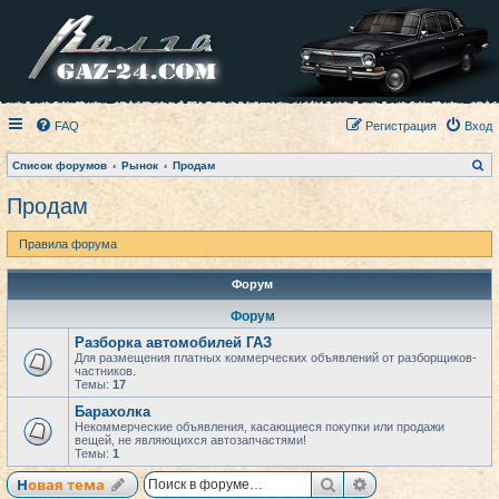
FAQ
Регистрация
Вход
П
Список форумов
Рынок
Продам
о
и
Продам
с
к
Правила форума
Форум
Форум
Разборка автомобилей ГАЗ
Для размещения платных коммерческих объявлений от разборщиков-
частников.
Темы:
17
Барахолка
Некоммерческие объявления, касающиеся покупки или продажи
вещей, не являющихся автозапчастями!
Темы:
1
Поиск
Расширенный по
Новая тема