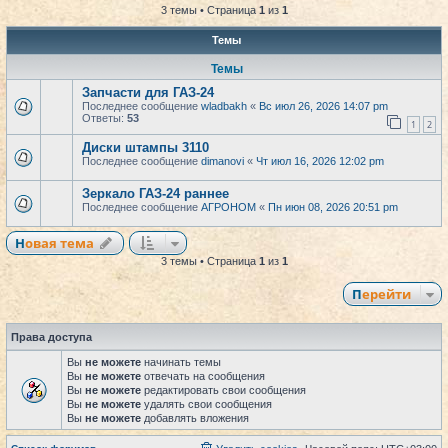
3 темы • Страница
1
из
1
Темы
Темы
Запчасти для ГАЗ-24
Последнее сообщение
wladbakh
«
Вс июл 26, 2026 14:07 pm
Ответы:
53
1
2
Диски штампы 3110
Последнее сообщение
dimanovi
«
Чт июл 16, 2026 12:02 pm
Зеркало ГАЗ-24 раннее
Последнее сообщение
АГРОНОМ
«
Пн июн 08, 2026 20:51 pm
Новая тема
3 темы • Страница
1
из
1
Перейти
Права доступа
Вы
не можете
начинать темы
Вы
не можете
отвечать на сообщения
Вы
не можете
редактировать свои сообщения
Вы
не можете
удалять свои сообщения
Вы
не можете
добавлять вложения