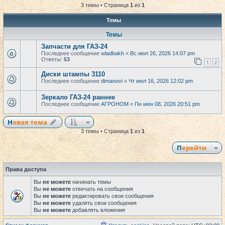
3 темы • Страница
1
из
1
Темы
Темы
Запчасти для ГАЗ-24
Последнее сообщение
wladbakh
«
Вс июл 26, 2026 14:07 pm
Ответы:
53
1
2
Диски штампы 3110
Последнее сообщение
dimanovi
«
Чт июл 16, 2026 12:02 pm
Зеркало ГАЗ-24 раннее
Последнее сообщение
АГРОНОМ
«
Пн июн 08, 2026 20:51 pm
Новая тема
3 темы • Страница
1
из
1
Перейти
Права доступа
Вы
не можете
начинать темы
Вы
не можете
отвечать на сообщения
Вы
не можете
редактировать свои сообщения
Вы
не можете
удалять свои сообщения
Вы
не можете
добавлять вложения