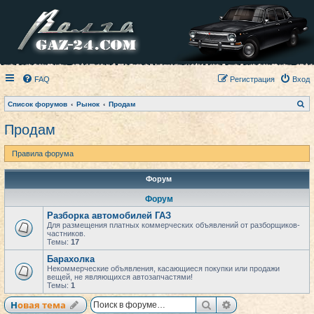
FAQ
Регистрация
Вход
П
Список форумов
Рынок
Продам
о
и
Продам
с
к
Правила форума
Форум
Форум
Разборка автомобилей ГАЗ
Для размещения платных коммерческих объявлений от разборщиков-
частников.
Темы:
17
Барахолка
Некоммерческие объявления, касающиеся покупки или продажи
вещей, не являющихся автозапчастями!
Темы:
1
Поиск
Расширенный по
Новая тема