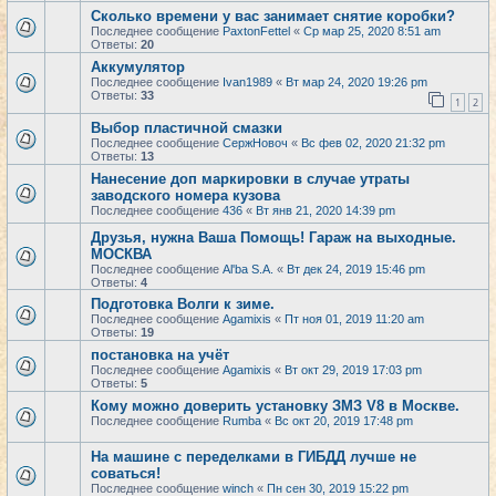
Сколько времени у вас занимает снятие коробки?
Последнее сообщение
PaxtonFettel
«
Ср мар 25, 2020 8:51 am
Ответы:
20
Аккумулятор
Последнее сообщение
Ivan1989
«
Вт мар 24, 2020 19:26 pm
Ответы:
33
1
2
Выбор пластичной смазки
Последнее сообщение
СержНовоч
«
Вс фев 02, 2020 21:32 pm
Ответы:
13
Нанесение доп маркировки в случае утраты
заводского номера кузова
Последнее сообщение
436
«
Вт янв 21, 2020 14:39 pm
Друзья, нужна Ваша Помощь! Гараж на выходные.
МОСКВА
Последнее сообщение
Al'ba S.A.
«
Вт дек 24, 2019 15:46 pm
Ответы:
4
Подготовка Волги к зиме.
Последнее сообщение
Agamixis
«
Пт ноя 01, 2019 11:20 am
Ответы:
19
постановка на учёт
Последнее сообщение
Agamixis
«
Вт окт 29, 2019 17:03 pm
Ответы:
5
Кому можно доверить установку ЗМЗ V8 в Москве.
Последнее сообщение
Rumba
«
Вс окт 20, 2019 17:48 pm
На машине с переделками в ГИБДД лучше не
соваться!
Последнее сообщение
winch
«
Пн сен 30, 2019 15:22 pm