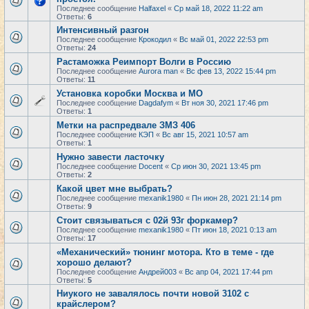
Последнее сообщение
Halfaxel
«
Ср май 18, 2022 11:22 am
Ответы:
6
Интенсивный разгон
Последнее сообщение
Крокодил
«
Вс май 01, 2022 22:53 pm
Ответы:
24
Растаможка Реимпорт Волги в Россию
Последнее сообщение
Aurora man
«
Вс фев 13, 2022 15:44 pm
Ответы:
11
Установка коробки Москва и МО
Последнее сообщение
Dagdafym
«
Вт ноя 30, 2021 17:46 pm
Ответы:
1
Метки на распредвале ЗМЗ 406
Последнее сообщение
КЭП
«
Вс авг 15, 2021 10:57 am
Ответы:
1
Нужно завести ласточку
Последнее сообщение
Docent
«
Ср июн 30, 2021 13:45 pm
Ответы:
2
Какой цвет мне выбрать?
Последнее сообщение
mexanik1980
«
Пн июн 28, 2021 21:14 pm
Ответы:
9
Стоит связываться с 02й 93г форкамер?
Последнее сообщение
mexanik1980
«
Пт июн 18, 2021 0:13 am
Ответы:
17
«Механический» тюнинг мотора. Кто в теме - где
хорошо делают?
Последнее сообщение
Андрей003
«
Вс апр 04, 2021 17:44 pm
Ответы:
5
Ниукого не завалялось почти новой 3102 с
крайслером?