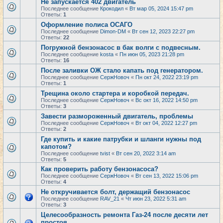
Не запускается 402 двигатель
Последнее сообщение
Крокодил
«
Вт мар 05, 2024 15:47 pm
Ответы:
1
Оформление полиса ОСАГО
Последнее сообщение
Dimon-DM
«
Вт сен 12, 2023 22:27 pm
Ответы:
22
Погружной бензонасос в бак волги с подвесным.
Последнее сообщение
kosta
«
Пн июн 05, 2023 21:28 pm
Ответы:
16
После заливки ОЖ стало капать под генератором.
Последнее сообщение
СержНовоч
«
Пн окт 24, 2022 23:19 pm
Ответы:
1
Трещина около стартера и коробкой передач.
Последнее сообщение
СержНовоч
«
Вс окт 16, 2022 14:50 pm
Ответы:
3
Завести размороженный двигатель, проблемы
Последнее сообщение
СержНовоч
«
Вт окт 04, 2022 12:27 pm
Ответы:
2
Где купить и какие патрубки и шланги нужны под
капотом?
Последнее сообщение
tvist
«
Вт сен 20, 2022 3:14 am
Ответы:
5
Как проверить работу бензонасоса?
Последнее сообщение
СержНовоч
«
Вт сен 13, 2022 15:06 pm
Ответы:
4
Не откручивается болт, держащий бензонасос
Последнее сообщение
RAV_21
«
Чт июн 23, 2022 5:31 am
Ответы:
3
Целесообразность ремонта Газ-24 после десяти лет
простоя.