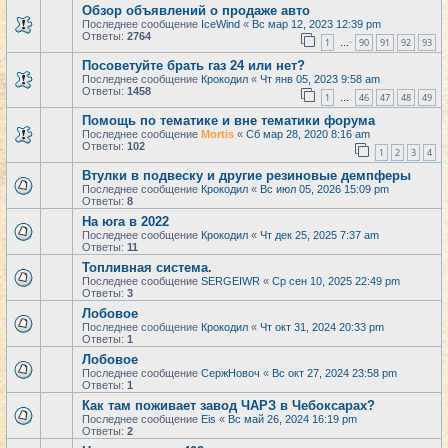
Обзор объявлений о продаже авто
Последнее сообщение
IceWind
«
Вс мар 12, 2023 12:39 pm
Ответы:
2764
1
90
91
92
93
…
Посоветуйте брать газ 24 или нет?
Последнее сообщение
Крокодил
«
Чт янв 05, 2023 9:58 am
Ответы:
1458
1
46
47
48
49
…
Помощь по тематике и вне тематики форума
Последнее сообщение
Mortis
«
Сб мар 28, 2020 8:16 am
Ответы:
102
1
2
3
4
Втулки в подвеску и другие резиновые демпферы
Последнее сообщение
Крокодил
«
Вс июл 05, 2026 15:09 pm
Ответы:
8
На юга в 2022
Последнее сообщение
Крокодил
«
Чт дек 25, 2025 7:37 am
Ответы:
11
Топливная система.
Последнее сообщение
SERGEIWR
«
Ср сен 10, 2025 22:49 pm
Ответы:
3
Лобовое
Последнее сообщение
Крокодил
«
Чт окт 31, 2024 20:33 pm
Ответы:
1
Лобовое
Последнее сообщение
СержНовоч
«
Вс окт 27, 2024 23:58 pm
Ответы:
1
Как там поживает завод ЧАРЗ в Чебоксарах?
Последнее сообщение
Eis
«
Вс май 26, 2024 16:19 pm
Ответы:
2