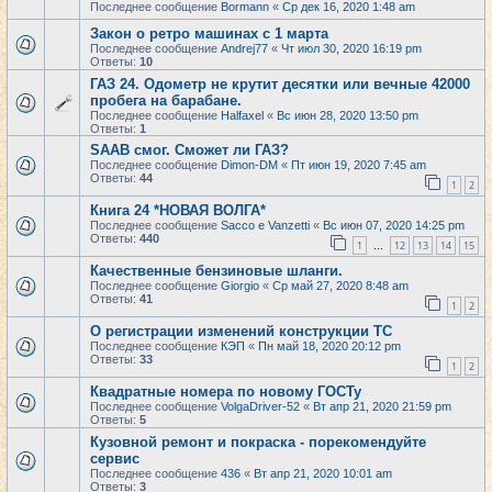
Последнее сообщение
Bormann
«
Ср дек 16, 2020 1:48 am
Закон о ретро машинах с 1 марта
Последнее сообщение
Andrej77
«
Чт июл 30, 2020 16:19 pm
Ответы:
10
ГАЗ 24. Одометр не крутит десятки или вечные 42000
пробега на барабане.
Последнее сообщение
Halfaxel
«
Вс июн 28, 2020 13:50 pm
Ответы:
1
SAAB смог. Сможет ли ГАЗ?
Последнее сообщение
Dimon-DM
«
Пт июн 19, 2020 7:45 am
Ответы:
44
1
2
Книга 24 *НОВАЯ ВОЛГА*
Последнее сообщение
Sacco e Vanzetti
«
Вс июн 07, 2020 14:25 pm
Ответы:
440
1
12
13
14
15
…
Качественные бензиновые шланги.
Последнее сообщение
Giorgio
«
Ср май 27, 2020 8:48 am
Ответы:
41
1
2
О регистрации изменений конструкции ТС
Последнее сообщение
КЭП
«
Пн май 18, 2020 20:12 pm
Ответы:
33
1
2
Квадратные номера по новому ГОСТу
Последнее сообщение
VolgaDriver-52
«
Вт апр 21, 2020 21:59 pm
Ответы:
5
Кузовной ремонт и покраска - порекомендуйте
сервис
Последнее сообщение
436
«
Вт апр 21, 2020 10:01 am
Ответы:
3