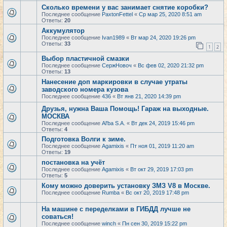
Сколько времени у вас занимает снятие коробки?
Последнее сообщение
PaxtonFettel
«
Ср мар 25, 2020 8:51 am
Ответы:
20
Аккумулятор
Последнее сообщение
Ivan1989
«
Вт мар 24, 2020 19:26 pm
Ответы:
33
1
2
Выбор пластичной смазки
Последнее сообщение
СержНовоч
«
Вс фев 02, 2020 21:32 pm
Ответы:
13
Нанесение доп маркировки в случае утраты
заводского номера кузова
Последнее сообщение
436
«
Вт янв 21, 2020 14:39 pm
Друзья, нужна Ваша Помощь! Гараж на выходные.
МОСКВА
Последнее сообщение
Al'ba S.A.
«
Вт дек 24, 2019 15:46 pm
Ответы:
4
Подготовка Волги к зиме.
Последнее сообщение
Agamixis
«
Пт ноя 01, 2019 11:20 am
Ответы:
19
постановка на учёт
Последнее сообщение
Agamixis
«
Вт окт 29, 2019 17:03 pm
Ответы:
5
Кому можно доверить установку ЗМЗ V8 в Москве.
Последнее сообщение
Rumba
«
Вс окт 20, 2019 17:48 pm
На машине с переделками в ГИБДД лучше не
соваться!
Последнее сообщение
winch
«
Пн сен 30, 2019 15:22 pm