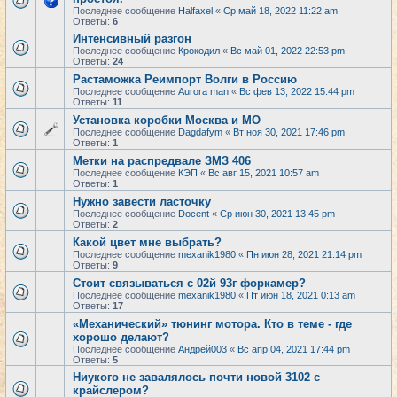
Последнее сообщение
Halfaxel
«
Ср май 18, 2022 11:22 am
Ответы:
6
Интенсивный разгон
Последнее сообщение
Крокодил
«
Вс май 01, 2022 22:53 pm
Ответы:
24
Растаможка Реимпорт Волги в Россию
Последнее сообщение
Aurora man
«
Вс фев 13, 2022 15:44 pm
Ответы:
11
Установка коробки Москва и МО
Последнее сообщение
Dagdafym
«
Вт ноя 30, 2021 17:46 pm
Ответы:
1
Метки на распредвале ЗМЗ 406
Последнее сообщение
КЭП
«
Вс авг 15, 2021 10:57 am
Ответы:
1
Нужно завести ласточку
Последнее сообщение
Docent
«
Ср июн 30, 2021 13:45 pm
Ответы:
2
Какой цвет мне выбрать?
Последнее сообщение
mexanik1980
«
Пн июн 28, 2021 21:14 pm
Ответы:
9
Стоит связываться с 02й 93г форкамер?
Последнее сообщение
mexanik1980
«
Пт июн 18, 2021 0:13 am
Ответы:
17
«Механический» тюнинг мотора. Кто в теме - где
хорошо делают?
Последнее сообщение
Андрей003
«
Вс апр 04, 2021 17:44 pm
Ответы:
5
Ниукого не завалялось почти новой 3102 с
крайслером?