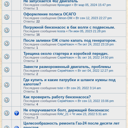
Не запускается 402 двигатель
Последнее сообщение
Крокодил
«
Вт мар 05, 2024 15:47 pm
Ответы:
1
Оформление полиса ОСАГО
Последнее сообщение
Dimon-DM
«
Вт сен 12, 2023 22:27 pm
Ответы:
22
Погружной бензонасос в бак волги с подвесным.
Последнее сообщение
kosta
«
Пн июн 05, 2023 21:28 pm
Ответы:
16
После заливки ОЖ стало капать под генератором.
Последнее сообщение
СержНовоч
«
Пн окт 24, 2022 23:19 pm
Ответы:
1
Трещина около стартера и коробкой передач.
Последнее сообщение
СержНовоч
«
Вс окт 16, 2022 14:50 pm
Ответы:
3
Завести размороженный двигатель, проблемы
Последнее сообщение
СержНовоч
«
Вт окт 04, 2022 12:27 pm
Ответы:
2
Где купить и какие патрубки и шланги нужны под
капотом?
Последнее сообщение
tvist
«
Вт сен 20, 2022 3:14 am
Ответы:
5
Как проверить работу бензонасоса?
Последнее сообщение
СержНовоч
«
Вт сен 13, 2022 15:06 pm
Ответы:
4
Не откручивается болт, держащий бензонасос
Последнее сообщение
RAV_21
«
Чт июн 23, 2022 5:31 am
Ответы:
3
Целесообразность ремонта Газ-24 после десяти лет
простоя.