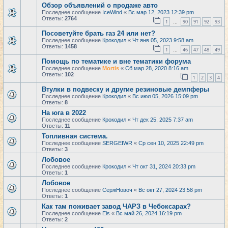
Обзор объявлений о продаже авто
Последнее сообщение
IceWind
«
Вс мар 12, 2023 12:39 pm
Ответы:
2764
1
90
91
92
93
…
Посоветуйте брать газ 24 или нет?
Последнее сообщение
Крокодил
«
Чт янв 05, 2023 9:58 am
Ответы:
1458
1
46
47
48
49
…
Помощь по тематике и вне тематики форума
Последнее сообщение
Mortis
«
Сб мар 28, 2020 8:16 am
Ответы:
102
1
2
3
4
Втулки в подвеску и другие резиновые демпферы
Последнее сообщение
Крокодил
«
Вс июл 05, 2026 15:09 pm
Ответы:
8
На юга в 2022
Последнее сообщение
Крокодил
«
Чт дек 25, 2025 7:37 am
Ответы:
11
Топливная система.
Последнее сообщение
SERGEIWR
«
Ср сен 10, 2025 22:49 pm
Ответы:
3
Лобовое
Последнее сообщение
Крокодил
«
Чт окт 31, 2024 20:33 pm
Ответы:
1
Лобовое
Последнее сообщение
СержНовоч
«
Вс окт 27, 2024 23:58 pm
Ответы:
1
Как там поживает завод ЧАРЗ в Чебоксарах?
Последнее сообщение
Eis
«
Вс май 26, 2024 16:19 pm
Ответы:
2