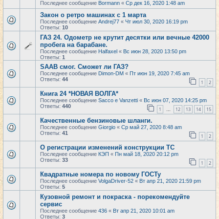
Последнее сообщение
Bormann
«
Ср дек 16, 2020 1:48 am
Закон о ретро машинах с 1 марта
Последнее сообщение
Andrej77
«
Чт июл 30, 2020 16:19 pm
Ответы:
10
ГАЗ 24. Одометр не крутит десятки или вечные 42000
пробега на барабане.
Последнее сообщение
Halfaxel
«
Вс июн 28, 2020 13:50 pm
Ответы:
1
SAAB смог. Сможет ли ГАЗ?
Последнее сообщение
Dimon-DM
«
Пт июн 19, 2020 7:45 am
Ответы:
44
1
2
Книга 24 *НОВАЯ ВОЛГА*
Последнее сообщение
Sacco e Vanzetti
«
Вс июн 07, 2020 14:25 pm
Ответы:
440
1
12
13
14
15
…
Качественные бензиновые шланги.
Последнее сообщение
Giorgio
«
Ср май 27, 2020 8:48 am
Ответы:
41
1
2
О регистрации изменений конструкции ТС
Последнее сообщение
КЭП
«
Пн май 18, 2020 20:12 pm
Ответы:
33
1
2
Квадратные номера по новому ГОСТу
Последнее сообщение
VolgaDriver-52
«
Вт апр 21, 2020 21:59 pm
Ответы:
5
Кузовной ремонт и покраска - порекомендуйте
сервис
Последнее сообщение
436
«
Вт апр 21, 2020 10:01 am
Ответы:
3