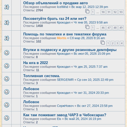
Обзор объявлений о продаже авто
Последнее сообщение
IceWind
«
Вс мар 12, 2023 12:39 pm
Ответы:
2764
1
90
91
92
93
…
Посоветуйте брать газ 24 или нет?
Последнее сообщение
Крокодил
«
Чт янв 05, 2023 9:58 am
Ответы:
1458
1
46
47
48
49
…
Помощь по тематике и вне тематики форума
Последнее сообщение
Mortis
«
Сб мар 28, 2020 8:16 am
Ответы:
102
1
2
3
4
Втулки в подвеску и другие резиновые демпферы
Последнее сообщение
Крокодил
«
Вс июл 05, 2026 15:09 pm
Ответы:
8
На юга в 2022
Последнее сообщение
Крокодил
«
Чт дек 25, 2025 7:37 am
Ответы:
11
Топливная система.
Последнее сообщение
SERGEIWR
«
Ср сен 10, 2025 22:49 pm
Ответы:
3
Лобовое
Последнее сообщение
Крокодил
«
Чт окт 31, 2024 20:33 pm
Ответы:
1
Лобовое
Последнее сообщение
СержНовоч
«
Вс окт 27, 2024 23:58 pm
Ответы:
1
Как там поживает завод ЧАРЗ в Чебоксарах?
Последнее сообщение
Eis
«
Вс май 26, 2024 16:19 pm
Ответы:
2