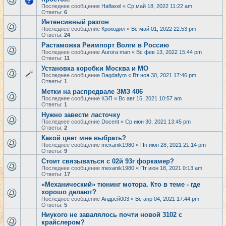
Последнее сообщение
Halfaxel
«
Ср май 18, 2022 11:22 am
Ответы:
6
Интенсивный разгон
Последнее сообщение
Крокодил
«
Вс май 01, 2022 22:53 pm
Ответы:
24
Растаможка Реимпорт Волги в Россию
Последнее сообщение
Aurora man
«
Вс фев 13, 2022 15:44 pm
Ответы:
11
Установка коробки Москва и МО
Последнее сообщение
Dagdafym
«
Вт ноя 30, 2021 17:46 pm
Ответы:
1
Метки на распредвале ЗМЗ 406
Последнее сообщение
КЭП
«
Вс авг 15, 2021 10:57 am
Ответы:
1
Нужно завести ласточку
Последнее сообщение
Docent
«
Ср июн 30, 2021 13:45 pm
Ответы:
2
Какой цвет мне выбрать?
Последнее сообщение
mexanik1980
«
Пн июн 28, 2021 21:14 pm
Ответы:
9
Стоит связываться с 02й 93г форкамер?
Последнее сообщение
mexanik1980
«
Пт июн 18, 2021 0:13 am
Ответы:
17
«Механический» тюнинг мотора. Кто в теме - где
хорошо делают?
Последнее сообщение
Андрей003
«
Вс апр 04, 2021 17:44 pm
Ответы:
5
Ниукого не завалялось почти новой 3102 с
крайслером?