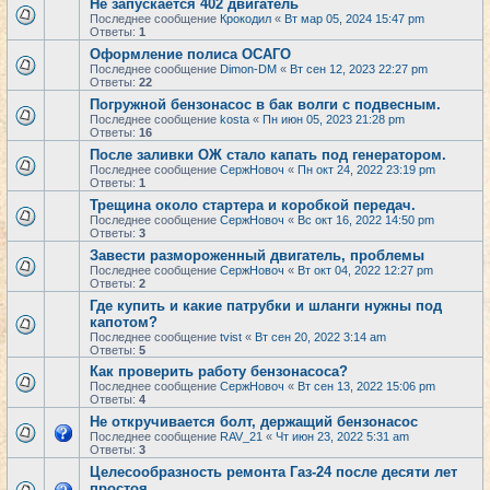
Не запускается 402 двигатель
Последнее сообщение
Крокодил
«
Вт мар 05, 2024 15:47 pm
Ответы:
1
Оформление полиса ОСАГО
Последнее сообщение
Dimon-DM
«
Вт сен 12, 2023 22:27 pm
Ответы:
22
Погружной бензонасос в бак волги с подвесным.
Последнее сообщение
kosta
«
Пн июн 05, 2023 21:28 pm
Ответы:
16
После заливки ОЖ стало капать под генератором.
Последнее сообщение
СержНовоч
«
Пн окт 24, 2022 23:19 pm
Ответы:
1
Трещина около стартера и коробкой передач.
Последнее сообщение
СержНовоч
«
Вс окт 16, 2022 14:50 pm
Ответы:
3
Завести размороженный двигатель, проблемы
Последнее сообщение
СержНовоч
«
Вт окт 04, 2022 12:27 pm
Ответы:
2
Где купить и какие патрубки и шланги нужны под
капотом?
Последнее сообщение
tvist
«
Вт сен 20, 2022 3:14 am
Ответы:
5
Как проверить работу бензонасоса?
Последнее сообщение
СержНовоч
«
Вт сен 13, 2022 15:06 pm
Ответы:
4
Не откручивается болт, держащий бензонасос
Последнее сообщение
RAV_21
«
Чт июн 23, 2022 5:31 am
Ответы:
3
Целесообразность ремонта Газ-24 после десяти лет
простоя.