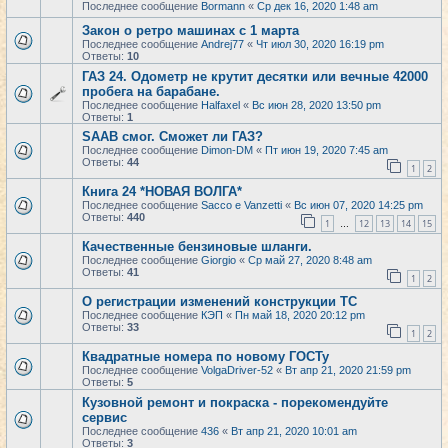
Последнее сообщение
Bormann
«
Ср дек 16, 2020 1:48 am
Закон о ретро машинах с 1 марта
Последнее сообщение
Andrej77
«
Чт июл 30, 2020 16:19 pm
Ответы:
10
ГАЗ 24. Одометр не крутит десятки или вечные 42000
пробега на барабане.
Последнее сообщение
Halfaxel
«
Вс июн 28, 2020 13:50 pm
Ответы:
1
SAAB смог. Сможет ли ГАЗ?
Последнее сообщение
Dimon-DM
«
Пт июн 19, 2020 7:45 am
Ответы:
44
1
2
Книга 24 *НОВАЯ ВОЛГА*
Последнее сообщение
Sacco e Vanzetti
«
Вс июн 07, 2020 14:25 pm
Ответы:
440
1
12
13
14
15
…
Качественные бензиновые шланги.
Последнее сообщение
Giorgio
«
Ср май 27, 2020 8:48 am
Ответы:
41
1
2
О регистрации изменений конструкции ТС
Последнее сообщение
КЭП
«
Пн май 18, 2020 20:12 pm
Ответы:
33
1
2
Квадратные номера по новому ГОСТу
Последнее сообщение
VolgaDriver-52
«
Вт апр 21, 2020 21:59 pm
Ответы:
5
Кузовной ремонт и покраска - порекомендуйте
сервис
Последнее сообщение
436
«
Вт апр 21, 2020 10:01 am
Ответы:
3