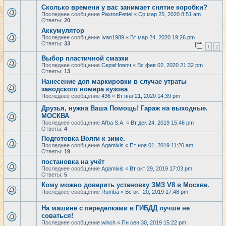
Сколько времени у вас занимает снятие коробки?
Последнее сообщение
PaxtonFettel
«
Ср мар 25, 2020 8:51 am
Ответы:
20
Аккумулятор
Последнее сообщение
Ivan1989
«
Вт мар 24, 2020 19:26 pm
Ответы:
33
1
2
Выбор пластичной смазки
Последнее сообщение
СержНовоч
«
Вс фев 02, 2020 21:32 pm
Ответы:
13
Нанесение доп маркировки в случае утраты
заводского номера кузова
Последнее сообщение
436
«
Вт янв 21, 2020 14:39 pm
Друзья, нужна Ваша Помощь! Гараж на выходные.
МОСКВА
Последнее сообщение
Al'ba S.A.
«
Вт дек 24, 2019 15:46 pm
Ответы:
4
Подготовка Волги к зиме.
Последнее сообщение
Agamixis
«
Пт ноя 01, 2019 11:20 am
Ответы:
19
постановка на учёт
Последнее сообщение
Agamixis
«
Вт окт 29, 2019 17:03 pm
Ответы:
5
Кому можно доверить установку ЗМЗ V8 в Москве.
Последнее сообщение
Rumba
«
Вс окт 20, 2019 17:48 pm
На машине с переделками в ГИБДД лучше не
соваться!
Последнее сообщение
winch
«
Пн сен 30, 2019 15:22 pm