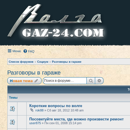
Меню
FAQ
Список форумов
Социум
Разговоры в гараже
Разговоры в гараже
Поиск
Расширенный
Новая тема
Т
Темы
Короткие вопросы по волге
rok88
» Сб авг 18, 2012 10:48 am
Посоветуйте места, где можно произвести ремонт
user875
» Пн сен 01, 2008 15:14 pm