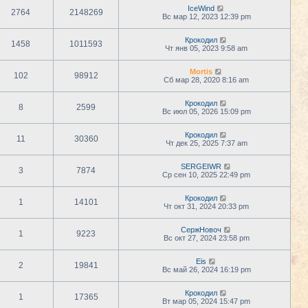
IceWind
2764
2148269
Вс мар 12, 2023 12:39 pm
Крокодил
1458
1011593
Чт янв 05, 2023 9:58 am
Mortis
102
98912
Сб мар 28, 2020 8:16 am
Крокодил
8
2599
Вс июл 05, 2026 15:09 pm
Крокодил
11
30360
Чт дек 25, 2025 7:37 am
SERGEIWR
3
7874
Ср сен 10, 2025 22:49 pm
Крокодил
1
14101
Чт окт 31, 2024 20:33 pm
СержНовоч
1
9223
Вс окт 27, 2024 23:58 pm
Eis
2
19841
Вс май 26, 2024 16:19 pm
Крокодил
1
17365
Вт мар 05, 2024 15:47 pm