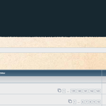
 поиск
емы
1
139
140
141
142
143
…
1
6
7
8
9
10
…