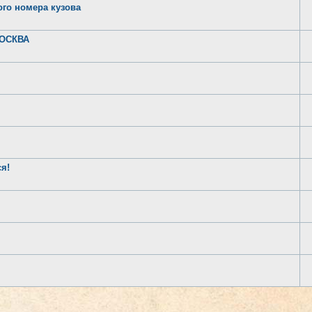
ого номера кузова
МОСКВА
я!