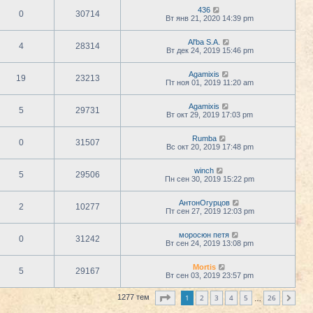
436
0
30714
Вт янв 21, 2020 14:39 pm
Al'ba S.A.
4
28314
Вт дек 24, 2019 15:46 pm
Agamixis
19
23213
Пт ноя 01, 2019 11:20 am
Agamixis
5
29731
Вт окт 29, 2019 17:03 pm
Rumba
0
31507
Вс окт 20, 2019 17:48 pm
winch
5
29506
Пн сен 30, 2019 15:22 pm
АнтонОгурцов
2
10277
Пт сен 27, 2019 12:03 pm
моросюн петя
0
31242
Вт сен 24, 2019 13:08 pm
Mortis
5
29167
Вт сен 03, 2019 23:57 pm
Страница
1
из
26
1
2
3
4
5
26
1277 тем
След.
…