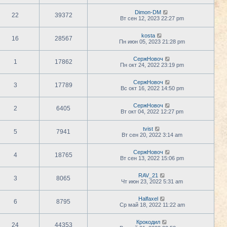
Dimon-DM
22
39372
Вт сен 12, 2023 22:27 pm
kosta
16
28567
Пн июн 05, 2023 21:28 pm
СержНовоч
1
17862
Пн окт 24, 2022 23:19 pm
СержНовоч
3
17789
Вс окт 16, 2022 14:50 pm
СержНовоч
2
6405
Вт окт 04, 2022 12:27 pm
tvist
5
7941
Вт сен 20, 2022 3:14 am
СержНовоч
4
18765
Вт сен 13, 2022 15:06 pm
RAV_21
3
8065
Чт июн 23, 2022 5:31 am
Halfaxel
6
8795
Ср май 18, 2022 11:22 am
Крокодил
24
44353