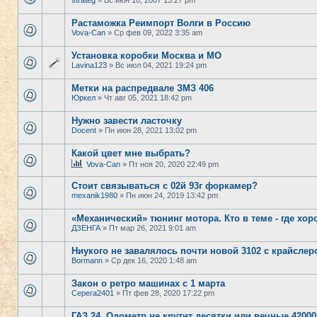
strateg
» Вс июн 10, 2007 15:27 pm
Растаможка Реимпорт Волги в Россию
Vova-Can
» Ср фев 09, 2022 3:35 am
Установка коробки Москва и МО
Lavina123
» Вс июл 04, 2021 19:24 pm
Метки на распредвале ЗМЗ 406
Юркел
» Чт авг 05, 2021 18:42 pm
Нужно завести ласточку
Docent
» Пн июн 28, 2021 13:02 pm
Какой цвет мне выбрать?
Vova-Can
» Пт ноя 20, 2020 22:49 pm
Стоит связываться с 02й 93г форкамер?
mexanik1980
» Пн июн 24, 2019 13:42 pm
«Механический» тюнинг мотора. Кто в теме - где хо
ДЗЕНГА
» Пт мар 26, 2021 9:01 am
Ниукого не завалялось почти новой 3102 с крайсле
Bormann
» Ср дек 16, 2020 1:48 am
Закон о ретро машинах с 1 марта
Серега2401
» Пт фев 28, 2020 17:22 pm
ГАЗ 24. Одометр не крутит десятки или вечные 42000