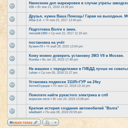
Нанесение доп маркировки в случае утраты заводск
436
» Вт янв 21, 2020 14:39 pm
Друзья, нужна Ваша Помощь! Гараж на выходные. 
Al'ba S.A.
» Чт ноя 23, 2017 13:40 pm
Подготовка Волги к зиме.
mexanik1980
» Ср ноя 22, 2017 11:18 am
постановка на учёт
Кузмич78
» Чт май 28, 2015 13:04 pm
Кому можно доверить установку ЗМЗ V8 в Москве.
Rumba
» Вс окт 20, 2019 17:48 pm
На машине с переделками в ГИБДД лучше не соватьс
Lehan
» Ср сен 05, 2018 21:27 pm
Установка подвески 31105+ГУР на 24ку
АнтонОгурцов
» Пт июл 12, 2019 13:16 pm
Помогите найти рукастого электрика в спб
моросюн петя
» Вт сен 24, 2019 13:08 pm
Краткая история создания автомобилей "Волга"
wladbakh
» Пн апр 08, 2019 20:59 pm
Новая тема