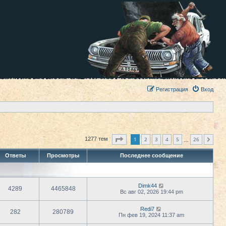
Регистрация
Вход
Страница
1
из
26
1
2
3
4
5
26
1277 тем
След.
…
Ответы
Просмотры
Последнее сообщение
Dimk44
4289
4465848
Вс авг 02, 2026 19:44 pm
Redi7
282
280789
Пн фев 19, 2024 11:37 am