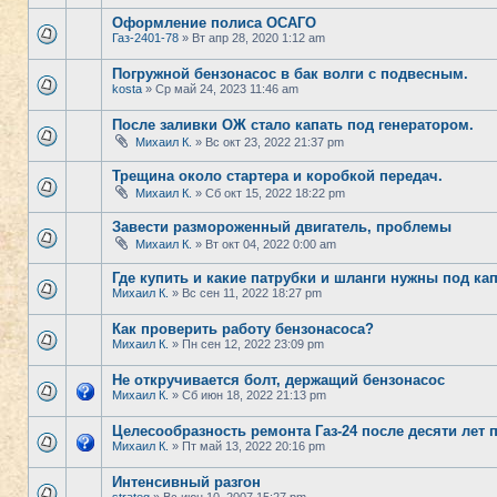
Оформление полиса ОСАГО
Газ-2401-78
» Вт апр 28, 2020 1:12 am
Погружной бензонасос в бак волги с подвесным.
kosta
» Ср май 24, 2023 11:46 am
После заливки ОЖ стало капать под генератором.
Михаил К.
» Вс окт 23, 2022 21:37 pm
Трещина около стартера и коробкой передач.
Михаил К.
» Сб окт 15, 2022 18:22 pm
Завести размороженный двигатель, проблемы
Михаил К.
» Вт окт 04, 2022 0:00 am
Где купить и какие патрубки и шланги нужны под ка
Михаил К.
» Вс сен 11, 2022 18:27 pm
Как проверить работу бензонасоса?
Михаил К.
» Пн сен 12, 2022 23:09 pm
Не откручивается болт, держащий бензонасос
Михаил К.
» Сб июн 18, 2022 21:13 pm
Целесообразность ремонта Газ-24 после десяти лет 
Михаил К.
» Пт май 13, 2022 20:16 pm
Интенсивный разгон