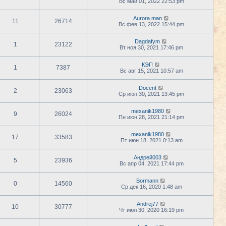
Вс май 01, 2022 22:53 pm
Aurora man
11
26714
Вс фев 13, 2022 15:44 pm
Dagdafym
1
23122
Вт ноя 30, 2021 17:46 pm
КЭП
1
7387
Вс авг 15, 2021 10:57 am
Docent
2
23063
Ср июн 30, 2021 13:45 pm
mexanik1980
9
26024
Пн июн 28, 2021 21:14 pm
mexanik1980
17
33583
Пт июн 18, 2021 0:13 am
Андрей003
5
23936
Вс апр 04, 2021 17:44 pm
Bormann
0
14560
Ср дек 16, 2020 1:48 am
Andrej77
10
30777
Чт июл 30, 2020 16:19 pm