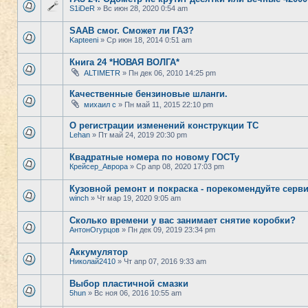
S1iDeR
» Вс июн 28, 2020 0:54 am
SAAB смог. Сможет ли ГАЗ?
Kapteeni
» Ср июн 18, 2014 0:51 am
Книга 24 *НОВАЯ ВОЛГА*
ALTIMETR
» Пн дек 06, 2010 14:25 pm
Качественные бензиновые шланги.
михаил с
» Пн май 11, 2015 22:10 pm
О регистрации изменений конструкции ТС
Lehan
» Пт май 24, 2019 20:30 pm
Квадратные номера по новому ГОСТу
Крейсер_Аврора
» Ср апр 08, 2020 17:03 pm
Кузовной ремонт и покраска - порекомендуйте серв
winch
» Чт мар 19, 2020 9:05 am
Сколько времени у вас занимает снятие коробки?
АнтонОгурцов
» Пн дек 09, 2019 23:34 pm
Аккумулятор
Николай2410
» Чт апр 07, 2016 9:33 am
Выбор пластичной смазки
5hun
» Вс ноя 06, 2016 10:55 am