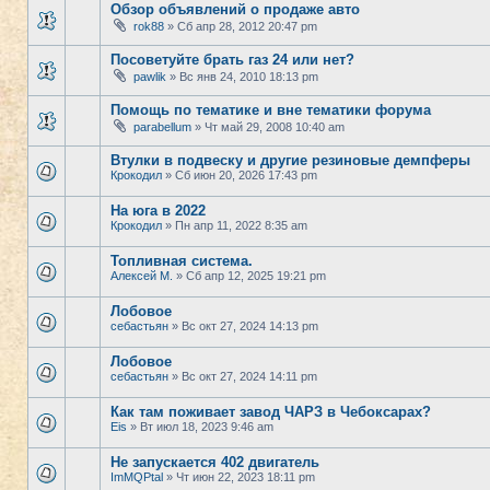
Обзор объявлений о продаже авто
rok88
» Сб апр 28, 2012 20:47 pm
Посоветуйте брать газ 24 или нет?
pawlik
» Вс янв 24, 2010 18:13 pm
Помощь по тематике и вне тематики форума
parabellum
» Чт май 29, 2008 10:40 am
Втулки в подвеску и другие резиновые демпферы
Крокодил
» Сб июн 20, 2026 17:43 pm
На юга в 2022
Крокодил
» Пн апр 11, 2022 8:35 am
Топливная система.
Алексей М.
» Сб апр 12, 2025 19:21 pm
Лобовое
себастьян
» Вс окт 27, 2024 14:13 pm
Лобовое
себастьян
» Вс окт 27, 2024 14:11 pm
Как там поживает завод ЧАРЗ в Чебоксарах?
Eis
» Вт июл 18, 2023 9:46 am
Не запускается 402 двигатель
ImMQPtal
» Чт июн 22, 2023 18:11 pm