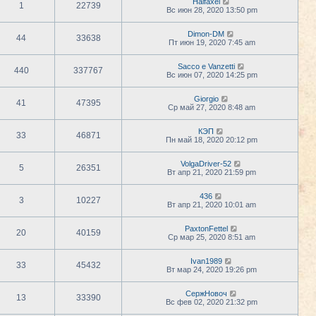
Halfaxel
1
22739
Вс июн 28, 2020 13:50 pm
Dimon-DM
44
33638
Пт июн 19, 2020 7:45 am
Sacco e Vanzetti
440
337767
Вс июн 07, 2020 14:25 pm
Giorgio
41
47395
Ср май 27, 2020 8:48 am
КЭП
33
46871
Пн май 18, 2020 20:12 pm
VolgaDriver-52
5
26351
Вт апр 21, 2020 21:59 pm
436
3
10227
Вт апр 21, 2020 10:01 am
PaxtonFettel
20
40159
Ср мар 25, 2020 8:51 am
Ivan1989
33
45432
Вт мар 24, 2020 19:26 pm
СержНовоч
13
33390
Вс фев 02, 2020 21:32 pm