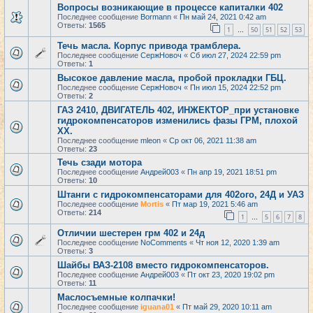
Вопросы возникающие в процессе капиталки 402
Последнее сообщение
Bormann
«
Пн май 24, 2021 0:42 am
Ответы:
1565
1
50
51
52
53
…
Течь масла. Корпус привода трамблера.
Последнее сообщение
СержНовоч
«
Сб июл 27, 2024 22:59 pm
Ответы:
1
Высокое давление масла, пробой прокладки ГБЦ.
Последнее сообщение
СержНовоч
«
Пн июл 15, 2024 22:52 pm
Ответы:
2
ГАЗ 2410, ДВИГАТЕЛЬ 402, ИНЖЕКТОР_при установке
гидрокомпенсаторов изменились фазы ГРМ, плохой
ХХ.
Последнее сообщение
mleon
«
Ср окт 06, 2021 11:38 am
Ответы:
23
Течь сзади мотора
Последнее сообщение
Андрей003
«
Пн апр 19, 2021 18:51 pm
Ответы:
10
Штанги с гидрокомпенсаторами для 402ого, 24Д и УАЗ
Последнее сообщение
Mortis
«
Пт мар 19, 2021 5:46 am
Ответы:
214
1
5
6
7
8
…
Отличии шестерен грм 402 и 24д
Последнее сообщение
NoComments
«
Чт ноя 12, 2020 1:39 am
Ответы:
3
Шайбы ВАЗ-2108 вместо гидрокомпенсаторов.
Последнее сообщение
Андрей003
«
Пт окт 23, 2020 19:02 pm
Ответы:
11
Маслосъемные колпачки!
Последнее сообщение
iguana01
«
Пт май 29, 2020 10:11 am