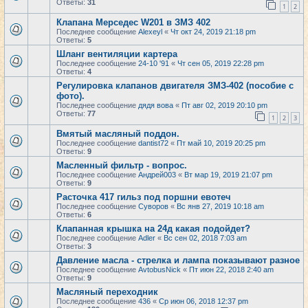
Ответы:
31
1
2
Клапана Мерседес W201 в ЗМЗ 402
Последнее сообщение
Alexeyl
«
Чт окт 24, 2019 21:18 pm
Ответы:
5
Шланг вентиляции картера
Последнее сообщение
24-10 '91
«
Чт сен 05, 2019 22:28 pm
Ответы:
4
Регулировка клапанов двигателя ЗМЗ-402 (пособие с
фото).
Последнее сообщение
дядя вова
«
Пт авг 02, 2019 20:10 pm
Ответы:
77
1
2
3
Вмятый масляный поддон.
Последнее сообщение
dantist72
«
Пт май 10, 2019 20:25 pm
Ответы:
9
Масленный фильтр - вопрос.
Последнее сообщение
Андрей003
«
Вт мар 19, 2019 21:07 pm
Ответы:
9
Расточка 417 гильз под поршни евотеч
Последнее сообщение
Суворов
«
Вс янв 27, 2019 10:18 am
Ответы:
6
Клапанная крышка на 24д какая подойдет?
Последнее сообщение
Adler
«
Вс сен 02, 2018 7:03 am
Ответы:
3
Давление масла - стрелка и лампа показывают разное
Последнее сообщение
AvtobusNick
«
Пт июн 22, 2018 2:40 am
Ответы:
9
Масляный переходник
Последнее сообщение
436
«
Ср июн 06, 2018 12:37 pm