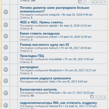
Ответы:
180
1
4
5
6
7
…
Почему диаметр шеек распредвала больше
номинального?
Последнее сообщение
snegovik
«
Вс мар 25, 2018 9:49 am
Ответы:
5
4022 и 4021. Нужны советы.
Последнее сообщение
nigulab
«
Вс мар 11, 2018 13:42 pm
Ответы:
8
Какие ставить вкладыши
Последнее сообщение
ynikod
«
Сб фев 24, 2018 12:09 pm
Ответы:
3
Размер масляного щупа змз 24
Последнее сообщение
Алесь5
«
Пт окт 06, 2017 18:49 pm
Ответы:
1
Прокладка ГБЦ
Последнее сообщение
Icecoldkilla
«
Пт окт 06, 2017 0:40 am
Ответы:
5
распредвал
Последнее сообщение
Metalstorm
«
Пн сен 25, 2017 13:27 pm
Ответы:
1
увеличение радиуса кривошипа
Последнее сообщение
Yoda
«
Пн сен 25, 2017 8:03 am
Балансировка шатунов.
Последнее сообщение
Pheminist
«
Вс сен 17, 2017 23:23 pm
Ответы:
60
1
2
3
гидрокомпенсаторы INA, как отличить подделку
Последнее сообщение
Никола R1
«
Ср май 31, 2017 17:23 pm