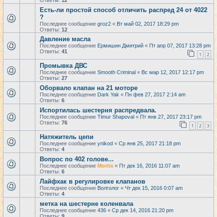
Ответы:
12
Есть-ли простой способ отличить распред 24 от 4022
?
Последнее сообщение
groz2
«
Вт май 02, 2017 18:29 pm
Ответы:
12
Давление масла
Последнее сообщение
Ермишин Дмитрий
«
Пт апр 07, 2017 13:28 pm
Ответы:
41
1
2
Промывка ДВС
Последнее сообщение
Smooth Criminal
«
Вс мар 12, 2017 12:17 pm
Ответы:
27
Оборвало клапан на 21 моторе
Последнее сообщение
Dark Yak
«
Пн фев 27, 2017 2:14 am
Ответы:
6
Испортилась шестерня распредвала.
Последнее сообщение
Timur Shapoval
«
Пт янв 27, 2017 23:17 pm
Ответы:
76
1
2
3
Натяжитель цепи
Последнее сообщение
ynikod
«
Ср янв 25, 2017 21:18 pm
Ответы:
4
Вопрос по 402 голове...
Последнее сообщение
Mortis
«
Пт дек 16, 2016 11:07 am
Ответы:
6
Лайфхак в регулировке клапанов
Последнее сообщение
Волголог
«
Чт дек 15, 2016 0:07 am
Ответы:
4
метка на шестерне коленвала
Последнее сообщение
436
«
Ср дек 14, 2016 21:20 pm
Ответы:
9