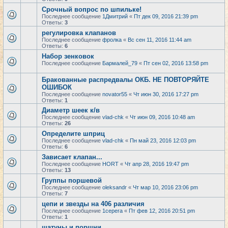
Срочный вопрос по шпильке!
Последнее сообщение
1Дмитрий
«
Пт дек 09, 2016 21:39 pm
Ответы:
3
регулировка клапанов
Последнее сообщение
фролка
«
Вс сен 11, 2016 11:44 am
Ответы:
6
Набор зенковок
Последнее сообщение
Бармалей_79
«
Пт сен 02, 2016 13:58 pm
Бракованные распредвалы ОКБ. НЕ ПОВТОРЯЙТЕ
ОШИБОК
Последнее сообщение
novator55
«
Чт июн 30, 2016 17:27 pm
Ответы:
1
Диаметр шеек к/в
Последнее сообщение
vlad-chk
«
Чт июн 09, 2016 10:48 am
Ответы:
26
Определите шприц
Последнее сообщение
vlad-chk
«
Пн май 23, 2016 12:03 pm
Ответы:
6
Зависает клапан...
Последнее сообщение
HORT
«
Чт апр 28, 2016 19:47 pm
Ответы:
13
Группы поршевой
Последнее сообщение
oleksandr
«
Чт мар 10, 2016 23:06 pm
Ответы:
7
цепи и звезды на 406 различия
Последнее сообщение
1cepera
«
Пт фев 12, 2016 20:51 pm
Ответы:
1
шатуны и поршни