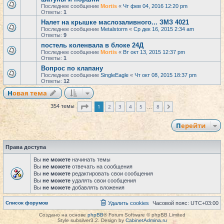
Последнее сообщение
Mortis
«
Чт фев 04, 2016 12:20 pm
Ответы:
1
Налет на крышке маслозаливного... ЗМЗ 4021
Последнее сообщение
Metalstorm
«
Ср дек 16, 2015 2:34 am
Ответы:
9
постель коленвала в блоке 24Д
Последнее сообщение
Mortis
«
Вт окт 13, 2015 12:37 pm
Ответы:
1
Вопрос по клапану
Последнее сообщение
SingleEagle
«
Чт окт 08, 2015 18:37 pm
Ответы:
12
Новая тема
Страница
1
из
8
1
2
3
4
5
8
354 темы
След.
…
Перейти
Права доступа
Вы
не можете
начинать темы
Вы
не можете
отвечать на сообщения
Вы
не можете
редактировать свои сообщения
Вы
не можете
удалять свои сообщения
Вы
не можете
добавлять вложения
Список форумов
Удалить cookies
Часовой пояс:
UTC+03:00
Создано на основе
phpBB
® Forum Software © phpBB Limited
Style subsilver3.2. Design by
CabinetAdmina.ru