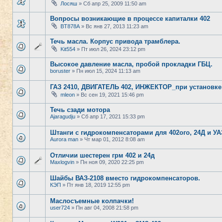
Лосяш
» Сб апр 25, 2009 11:50 am
Вопросы возникающие в процессе капиталки 402
BT878A
» Вс янв 27, 2013 11:23 am
Течь масла. Корпус привода трамблера.
Kit554
» Пт июл 26, 2024 23:12 pm
Высокое давление масла, пробой прокладки ГБЦ.
boruster
» Пн июл 15, 2024 11:13 am
ГАЗ 2410, ДВИГАТЕЛЬ 402, ИНЖЕКТОР_при установке
mleon
» Вс сен 19, 2021 15:46 pm
Течь сзади мотора
Ajaragudju
» Сб апр 17, 2021 15:33 pm
Штанги с гидрокомпенсаторами для 402ого, 24Д и УА
Aurora man
» Чт мар 01, 2012 8:08 am
Отличии шестерен грм 402 и 24д
Maxlogvin
» Пн ноя 09, 2020 22:25 pm
Шайбы ВАЗ-2108 вместо гидрокомпенсаторов.
КЭП
» Пт янв 18, 2019 12:55 pm
Маслосъемные колпачки!
user724
» Пн авг 04, 2008 21:58 pm