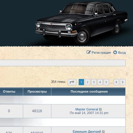
Регистрация
Вход
Страница
1
из
8
1
2
3
4
5
8
354 темы
След.
…
Ответы
Просмотры
Последнее сообщение
Master General
0
48116
Пн май 14, 2007 14:31 pm
Ермишин Дмитрий