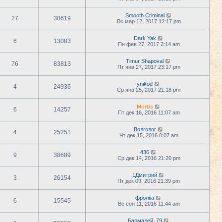
Smooth Criminal
27
30619
Вс мар 12, 2017 12:17 pm
Dark Yak
6
13083
Пн фев 27, 2017 2:14 am
Timur Shapoval
76
83813
Пт янв 27, 2017 23:17 pm
ynikod
4
24936
Ср янв 25, 2017 21:18 pm
Mortis
6
14257
Пт дек 16, 2016 11:07 am
Волголог
4
25251
Чт дек 15, 2016 0:07 am
436
9
38689
Ср дек 14, 2016 21:20 pm
1Дмитрий
3
26154
Пт дек 09, 2016 21:39 pm
фролка
6
15545
Вс сен 11, 2016 11:44 am
Бармалей_79