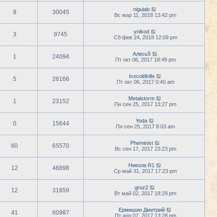
nigulab
8
30045
Вс мар 11, 2018 13:42 pm
ynikod
3
9745
Сб фев 24, 2018 12:09 pm
Алесь5
1
24094
Пт окт 06, 2017 18:49 pm
Icecoldkilla
5
26166
Пт окт 06, 2017 0:40 am
Metalstorm
1
23152
Пн сен 25, 2017 13:27 pm
Yoda
0
15644
Пн сен 25, 2017 8:03 am
Pheminist
60
65570
Вс сен 17, 2017 23:23 pm
Никола R1
12
46898
Ср май 31, 2017 17:23 pm
groz2
12
31859
Вт май 02, 2017 18:29 pm
Ермишин Дмитрий
41
60987
Пт апр 07, 2017 13:28 pm