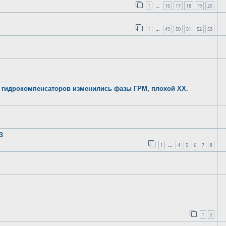
1
16
17
18
19
20
…
1
49
50
51
52
53
…
 гидрокомпенсаторов изменились фазы ГРМ, плохой ХХ.
З
1
4
5
6
7
8
…
1
2