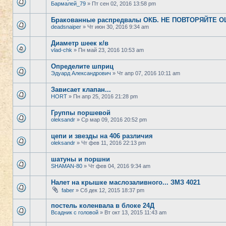
Бармалей_79
» Пт сен 02, 2016 13:58 pm
Бракованные распредвалы ОКБ. НЕ ПОВТОРЯЙТЕ 
deadsnaiper
» Чт июн 30, 2016 9:34 am
Диаметр шеек к/в
vlad-chk
» Пн май 23, 2016 10:53 am
Определите шприц
Эдуард Александрович
» Чт апр 07, 2016 10:11 am
Зависает клапан...
HORT
» Пн апр 25, 2016 21:28 pm
Группы поршевой
oleksandr
» Ср мар 09, 2016 20:52 pm
цепи и звезды на 406 различия
oleksandr
» Чт фев 11, 2016 22:13 pm
шатуны и поршни
SHAMAN-80
» Чт фев 04, 2016 9:34 am
Налет на крышке маслозаливного... ЗМЗ 4021
faber
» Сб дек 12, 2015 18:37 pm
постель коленвала в блоке 24Д
Всадник с головой
» Вт окт 13, 2015 11:43 am