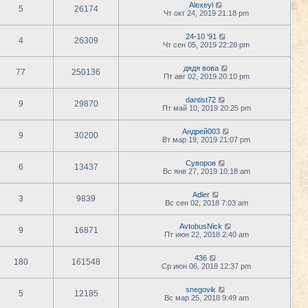
Alexeyl
5
26174
Чт окт 24, 2019 21:18 pm
24-10 '91
4
26309
Чт сен 05, 2019 22:28 pm
дядя вова
77
250136
Пт авг 02, 2019 20:10 pm
dantist72
9
29870
Пт май 10, 2019 20:25 pm
Андрей003
9
30200
Вт мар 19, 2019 21:07 pm
Суворов
6
13437
Вс янв 27, 2019 10:18 am
Adler
3
9839
Вс сен 02, 2018 7:03 am
AvtobusNick
9
16871
Пт июн 22, 2018 2:40 am
436
180
161548
Ср июн 06, 2018 12:37 pm
snegovik
5
12185
Вс мар 25, 2018 9:49 am