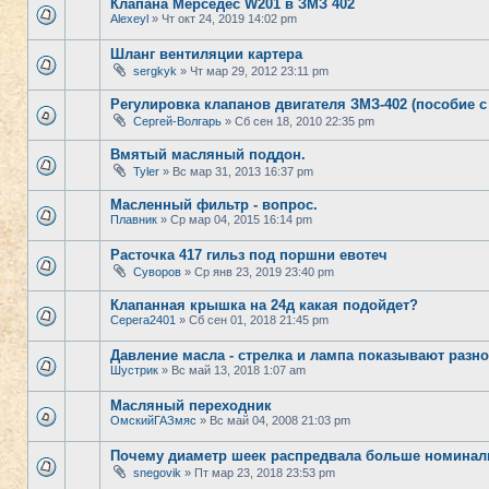
Клапана Мерседес W201 в ЗМЗ 402
Alexeyl
» Чт окт 24, 2019 14:02 pm
Шланг вентиляции картера
sergkyk
» Чт мар 29, 2012 23:11 pm
Регулировка клапанов двигателя ЗМЗ-402 (пособие с
Сергей-Волгарь
» Сб сен 18, 2010 22:35 pm
Вмятый масляный поддон.
Tyler
» Вс мар 31, 2013 16:37 pm
Масленный фильтр - вопрос.
Плавник
» Ср мар 04, 2015 16:14 pm
Расточка 417 гильз под поршни евотеч
Суворов
» Ср янв 23, 2019 23:40 pm
Клапанная крышка на 24д какая подойдет?
Серега2401
» Сб сен 01, 2018 21:45 pm
Давление масла - стрелка и лампа показывают разно
Шустрик
» Вс май 13, 2018 1:07 am
Масляный переходник
ОмскийГАЗмяс
» Вс май 04, 2008 21:03 pm
Почему диаметр шеек распредвала больше номинал
snegovik
» Пт мар 23, 2018 23:53 pm