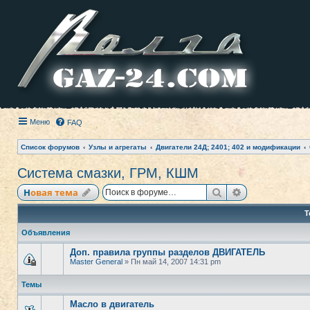
Меню
FAQ
Список форумов
Узлы и агрегаты
Двигатели 24Д; 2401; 402 и модификации
Система смазки, ГРМ, КШМ
Поиск
Расширенный
Новая тема
Т
Объявления
Доп. правила группы разделов ДВИГАТЕЛЬ
Master General
» Пн май 14, 2007 14:31 pm
Темы
Масло в двигатель