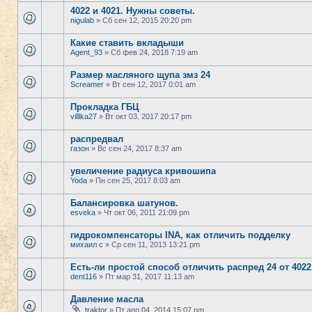
4022 и 4021. Нужны советы.
nigulab
» Сб сен 12, 2015 20:20 pm
Какие ставить вкладыши
Agent_93
» Сб фев 24, 2018 7:19 am
Размер масляного щупа змз 24
Screamer
» Вт сен 12, 2017 0:01 am
Прокладка ГБЦ
villlka27
» Вт окт 03, 2017 20:17 pm
распредвал
газон
» Вс сен 24, 2017 8:37 am
увеличение радиуса кривошипа
Yoda
» Пн сен 25, 2017 8:03 am
Балансировка шатунов.
esveka
» Чт окт 06, 2011 21:09 pm
гидрокомпенсаторы INA, как отличить подделку
михаил с
» Ср сен 11, 2013 13:21 pm
Есть-ли простой способ отличить распред 24 от 4022
dent116
» Пт мар 31, 2017 11:13 am
Давление масла
traktor
» Пт апр 04, 2014 15:07 pm