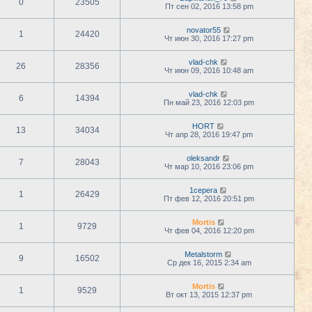
0
23505
Пт сен 02, 2016 13:58 pm
novator55
1
24420
Чт июн 30, 2016 17:27 pm
vlad-chk
26
28356
Чт июн 09, 2016 10:48 am
vlad-chk
6
14394
Пн май 23, 2016 12:03 pm
HORT
13
34034
Чт апр 28, 2016 19:47 pm
oleksandr
7
28043
Чт мар 10, 2016 23:06 pm
1cepera
1
26429
Пт фев 12, 2016 20:51 pm
Mortis
1
9729
Чт фев 04, 2016 12:20 pm
Metalstorm
9
16502
Ср дек 16, 2015 2:34 am
Mortis
1
9529
Вт окт 13, 2015 12:37 pm