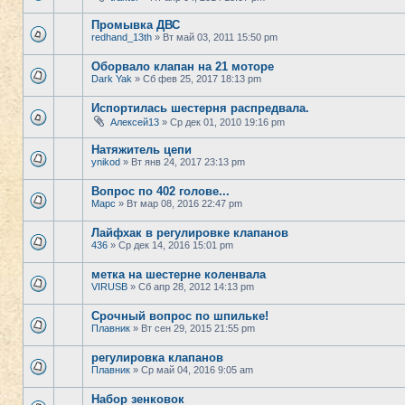
Промывка ДВС
redhand_13th
» Вт май 03, 2011 15:50 pm
Оборвало клапан на 21 моторе
Dark Yak
» Сб фев 25, 2017 18:13 pm
Испортилась шестерня распредвала.
Алексей13
» Ср дек 01, 2010 19:16 pm
Натяжитель цепи
ynikod
» Вт янв 24, 2017 23:13 pm
Вопрос по 402 голове...
Марс
» Вт мар 08, 2016 22:47 pm
Лайфхак в регулировке клапанов
436
» Ср дек 14, 2016 15:01 pm
метка на шестерне коленвала
VIRUSB
» Сб апр 28, 2012 14:13 pm
Срочный вопрос по шпильке!
Плавник
» Вт сен 29, 2015 21:55 pm
регулировка клапанов
Плавник
» Ср май 04, 2016 9:05 am
Набор зенковок