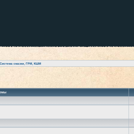
Система смазки, ГРМ, КШМ
 поиск
емы