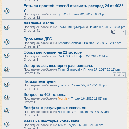
Ответы:
12
Есть-ли простой способ отличить распред 24 от 4022
?
Последнее сообщение
groz2
«
Вт май 02, 2017 18:29 pm
Ответы:
12
Давление масла
Последнее сообщение
Ермишин Дмитрий
«
Пт апр 07, 2017 13:28 pm
Ответы:
41
1
2
Промывка ДВС
Последнее сообщение
Smooth Criminal
«
Вс мар 12, 2017 12:17 pm
Ответы:
27
Оборвало клапан на 21 моторе
Последнее сообщение
Dark Yak
«
Пн фев 27, 2017 2:14 am
Ответы:
6
Испортилась шестерня распредвала.
Последнее сообщение
Timur Shapoval
«
Пт янв 27, 2017 23:17 pm
Ответы:
76
1
2
3
Натяжитель цепи
Последнее сообщение
ynikod
«
Ср янв 25, 2017 21:18 pm
Ответы:
4
Вопрос по 402 голове...
Последнее сообщение
Mortis
«
Пт дек 16, 2016 11:07 am
Ответы:
6
Лайфхак в регулировке клапанов
Последнее сообщение
Волголог
«
Чт дек 15, 2016 0:07 am
Ответы:
4
метка на шестерне коленвала
Последнее сообщение
436
«
Ср дек 14, 2016 21:20 pm
Ответы:
9