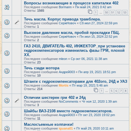
Вопросы возникающие в процессе капиталки 402
Последнее сообщение
Bormann
«
Пн май 24, 2021 0:42 am
Ответы:
1565
1
50
51
52
53
…
Течь масла. Корпус привода трамблера.
Последнее сообщение
СержНовоч
«
Сб июл 27, 2024 22:59 pm
Ответы:
1
Высокое давление масла, пробой прокладки ГБЦ.
Последнее сообщение
СержНовоч
«
Пн июл 15, 2024 22:52 pm
Ответы:
2
ГАЗ 2410, ДВИГАТЕЛЬ 402, ИНЖЕКТОР_при установке
гидрокомпенсаторов изменились фазы ГРМ, плохой
ХХ.
Последнее сообщение
mleon
«
Ср окт 06, 2021 11:38 am
Ответы:
23
Течь сзади мотора
Последнее сообщение
Андрей003
«
Пн апр 19, 2021 18:51 pm
Ответы:
10
Штанги с гидрокомпенсаторами для 402ого, 24Д и УАЗ
Последнее сообщение
Mortis
«
Пт мар 19, 2021 5:46 am
Ответы:
214
1
5
6
7
8
…
Отличии шестерен грм 402 и 24д
Последнее сообщение
NoComments
«
Чт ноя 12, 2020 1:39 am
Ответы:
3
Шайбы ВАЗ-2108 вместо гидрокомпенсаторов.
Последнее сообщение
Андрей003
«
Пт окт 23, 2020 19:02 pm
Ответы:
11
Маслосъемные колпачки!
Последнее сообщение
iguana01
«
Пт май 29, 2020 10:11 am