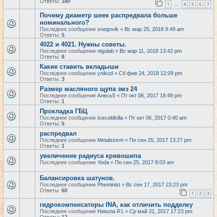
Ответы:
180
1
4
5
6
7
…
Почему диаметр шеек распредвала больше
номинального?
Последнее сообщение
snegovik
«
Вс мар 25, 2018 9:49 am
Ответы:
5
4022 и 4021. Нужны советы.
Последнее сообщение
nigulab
«
Вс мар 11, 2018 13:42 pm
Ответы:
8
Какие ставить вкладыши
Последнее сообщение
ynikod
«
Сб фев 24, 2018 12:09 pm
Ответы:
3
Размер масляного щупа змз 24
Последнее сообщение
Алесь5
«
Пт окт 06, 2017 18:49 pm
Ответы:
1
Прокладка ГБЦ
Последнее сообщение
Icecoldkilla
«
Пт окт 06, 2017 0:40 am
Ответы:
5
распредвал
Последнее сообщение
Metalstorm
«
Пн сен 25, 2017 13:27 pm
Ответы:
1
увеличение радиуса кривошипа
Последнее сообщение
Yoda
«
Пн сен 25, 2017 8:03 am
Балансировка шатунов.
Последнее сообщение
Pheminist
«
Вс сен 17, 2017 23:23 pm
Ответы:
60
1
2
3
гидрокомпенсаторы INA, как отличить подделку
Последнее сообщение
Никола R1
«
Ср май 31, 2017 17:23 pm