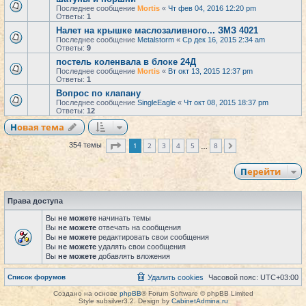
Последнее сообщение
Mortis
«
Чт фев 04, 2016 12:20 pm
Ответы:
1
Налет на крышке маслозаливного... ЗМЗ 4021
Последнее сообщение
Metalstorm
«
Ср дек 16, 2015 2:34 am
Ответы:
9
постель коленвала в блоке 24Д
Последнее сообщение
Mortis
«
Вт окт 13, 2015 12:37 pm
Ответы:
1
Вопрос по клапану
Последнее сообщение
SingleEagle
«
Чт окт 08, 2015 18:37 pm
Ответы:
12
Новая тема
Страница
1
из
8
1
2
3
4
5
8
354 темы
След.
…
Перейти
Права доступа
Вы
не можете
начинать темы
Вы
не можете
отвечать на сообщения
Вы
не можете
редактировать свои сообщения
Вы
не можете
удалять свои сообщения
Вы
не можете
добавлять вложения
Список форумов
Удалить cookies
Часовой пояс:
UTC+03:00
Создано на основе
phpBB
® Forum Software © phpBB Limited
Style subsilver3.2. Design by
CabinetAdmina.ru