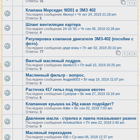
Ответы:
31
1
2
Клапана Мерседес W201 в ЗМЗ 402
Последнее сообщение
Alexeyl
«
Чт окт 24, 2019 21:18 pm
Ответы:
5
Шланг вентиляции картера
Последнее сообщение
24-10 '91
«
Чт сен 05, 2019 22:28 pm
Ответы:
4
Регулировка клапанов двигателя ЗМЗ-402 (пособие с
фото).
Последнее сообщение
дядя вова
«
Пт авг 02, 2019 20:10 pm
Ответы:
77
1
2
3
Вмятый масляный поддон.
Последнее сообщение
dantist72
«
Пт май 10, 2019 20:25 pm
Ответы:
9
Масленный фильтр - вопрос.
Последнее сообщение
Андрей003
«
Вт мар 19, 2019 21:07 pm
Ответы:
9
Расточка 417 гильз под поршни евотеч
Последнее сообщение
Суворов
«
Вс янв 27, 2019 10:18 am
Ответы:
6
Клапанная крышка на 24д какая подойдет?
Последнее сообщение
Adler
«
Вс сен 02, 2018 7:03 am
Ответы:
3
Давление масла - стрелка и лампа показывают разное
Последнее сообщение
AvtobusNick
«
Пт июн 22, 2018 2:40 am
Ответы:
9
Масляный переходник
Последнее сообщение
436
«
Ср июн 06, 2018 12:37 pm