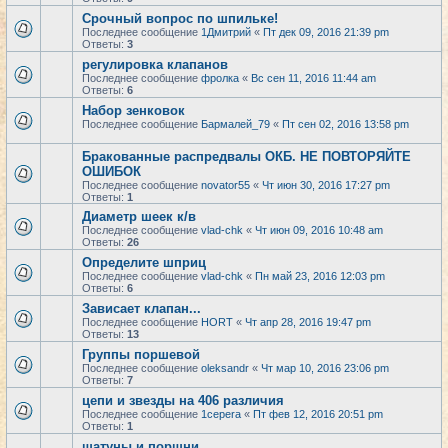
Срочный вопрос по шпильке!
Последнее сообщение
1Дмитрий
«
Пт дек 09, 2016 21:39 pm
Ответы:
3
регулировка клапанов
Последнее сообщение
фролка
«
Вс сен 11, 2016 11:44 am
Ответы:
6
Набор зенковок
Последнее сообщение
Бармалей_79
«
Пт сен 02, 2016 13:58 pm
Бракованные распредвалы ОКБ. НЕ ПОВТОРЯЙТЕ
ОШИБОК
Последнее сообщение
novator55
«
Чт июн 30, 2016 17:27 pm
Ответы:
1
Диаметр шеек к/в
Последнее сообщение
vlad-chk
«
Чт июн 09, 2016 10:48 am
Ответы:
26
Определите шприц
Последнее сообщение
vlad-chk
«
Пн май 23, 2016 12:03 pm
Ответы:
6
Зависает клапан...
Последнее сообщение
HORT
«
Чт апр 28, 2016 19:47 pm
Ответы:
13
Группы поршевой
Последнее сообщение
oleksandr
«
Чт мар 10, 2016 23:06 pm
Ответы:
7
цепи и звезды на 406 различия
Последнее сообщение
1cepera
«
Пт фев 12, 2016 20:51 pm
Ответы:
1
шатуны и поршни