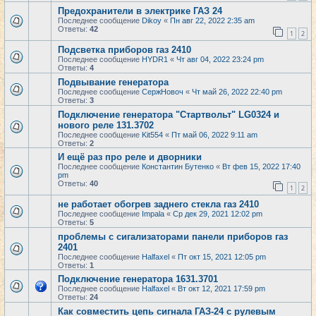
Предохранители в электрике ГАЗ 24
Последнее сообщение
Dikoy
«
Пн авг 22, 2022 2:35 am
Ответы:
42
1
2
Подсветка приборов газ 2410
Последнее сообщение
HYDR1
«
Чт авг 04, 2022 23:24 pm
Ответы:
4
Подвывание генератора
Последнее сообщение
СержНовоч
«
Чт май 26, 2022 22:40 pm
Ответы:
3
Подключение генератора "Cтартвольт" LG0324 и
нового реле 131.3702
Последнее сообщение
Kit554
«
Пт май 06, 2022 9:11 am
Ответы:
2
И ещё раз про реле и дворники
Последнее сообщение
Константин Бутенко
«
Вт фев 15, 2022 17:40
pm
Ответы:
40
1
2
не работает обогрев заднего стекла газ 2410
Последнее сообщение
Impala
«
Ср дек 29, 2021 12:02 pm
Ответы:
5
проблемы с сигализаторами панели приборов газ
2401
Последнее сообщение
Halfaxel
«
Пт окт 15, 2021 12:05 pm
Ответы:
1
Подключение генератора 1631.3701
Последнее сообщение
Halfaxel
«
Вт окт 12, 2021 17:59 pm
Ответы:
24
Как совместить цепь сигнала ГАЗ-24 с рулевым