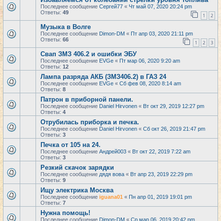
Последнее сообщение
Сергей77
«
Чт май 07, 2020 20:24 pm
Ответы:
49
1
2
Музыка в Волге
Последнее сообщение
Dimon-DM
«
Пт апр 03, 2020 21:11 pm
Ответы:
66
1
2
3
Свап ЗМЗ 406.2 и ошибки ЭБУ
Последнее сообщение
EVGe
«
Пт мар 06, 2020 9:20 am
Ответы:
12
Лампа разряда АКБ (ЗМЗ406.2) в ГАЗ 24
Последнее сообщение
EVGe
«
Сб фев 08, 2020 8:14 am
Ответы:
8
Патрон в приборной панели.
Последнее сообщение
Daniel Hirvonen
«
Вт окт 29, 2019 12:27 pm
Ответы:
4
Отрубилась приборка и печка.
Последнее сообщение
Daniel Hirvonen
«
Сб окт 26, 2019 21:47 pm
Ответы:
3
Печка от 105 на 24.
Последнее сообщение
Андрей003
«
Вт окт 22, 2019 7:22 am
Ответы:
3
Резкий скачок зарядки
Последнее сообщение
дядя вова
«
Вт апр 23, 2019 22:29 pm
Ответы:
9
Ищу электрика Москва
Последнее сообщение
iguana01
«
Пн апр 01, 2019 19:01 pm
Ответы:
7
Нужна помощь!
Последнее сообщение
Dimon-DM
«
Ср мар 06, 2019 20:42 pm