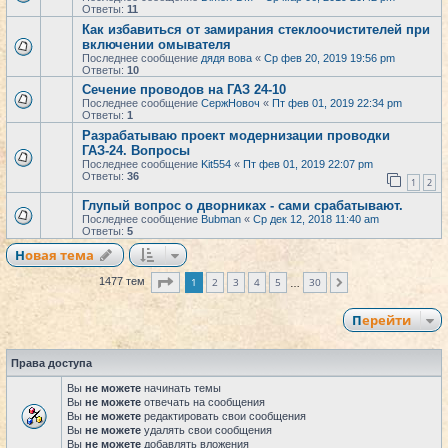
Ответы:
11
Как избавиться от замирания стеклоочистителей при
включении омывателя
Последнее сообщение
дядя вова
«
Ср фев 20, 2019 19:56 pm
Ответы:
10
Сечение проводов на ГАЗ 24-10
Последнее сообщение
СержНовоч
«
Пт фев 01, 2019 22:34 pm
Ответы:
1
Разрабатываю проект модернизации проводки
ГАЗ-24. Вопросы
Последнее сообщение
Kit554
«
Пт фев 01, 2019 22:07 pm
Ответы:
36
1
2
Глупый вопрос о дворниках - сами срабатывают.
Последнее сообщение
Bubman
«
Ср дек 12, 2018 11:40 am
Ответы:
5
Новая тема
Страница
1
из
30
1
2
3
4
5
30
1477 тем
След.
…
Перейти
Права доступа
Вы
не можете
начинать темы
Вы
не можете
отвечать на сообщения
Вы
не можете
редактировать свои сообщения
Вы
не можете
удалять свои сообщения
Вы
не можете
добавлять вложения