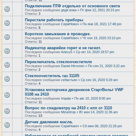
Ответы:
12
Подключение ПТФ отдельно от основного света
Последнее сообщение
дядя вова
«
Пт фев 12, 2021 20:23 pm
Ответы:
3
Перестали работать приборы
Последнее сообщение
СержНовоч
«
Пн янв 18, 2021 17:48 pm
Ответы:
8
Короткое замыкание в проводке.
Последнее сообщение
СержНовоч
«
Чт ноя 19, 2020 23:10 pm
Ответы:
11
Индикатор аварийки горит и не гаснет.
Последнее сообщение
Алесь5
«
Ср окт 14, 2020 18:57 pm
Ответы:
1
Переключатель стеклоочистителя
Последнее сообщение
Daniel Hirvonen
«
Пн сен 21, 2020 3:22 am
Ответы:
2
Стеклоочиститель газ 31105
Последнее сообщение
себастьян
«
Ср сен 16, 2020 5:29 am
Ответы:
4
Установка моторчика дворников СтартВольт VWF
0108 на 2410
Последнее сообщение
Impala
«
Пн авг 10, 2020 8:00 am
Ответы:
11
Вопрос по спидометру на 2410 с кпп от 3110
Последнее сообщение
Mizantrop
«
Вт июл 14, 2020 11:36 am
Ответы:
23
Датчик давления масла.
Последнее сообщение
СержНовоч
«
Сб июн 06, 2020 21:26 pm
Ответы:
4
Избавляемся от колебаний стрелки уровня топлива