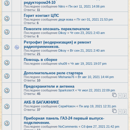
редуктором24-10
Последнее сообщение
Nitro
«
Пн окт 11, 2021 14:06 pm
Ответы:
11
Горит контакт ЦПС
Последнее сообщение
дядя вова
«
Пт окт 01, 2021 21:53 pm
Ответы:
6
Помогите опознать переключатели
Последнее сообщение
Dikoy
«
Чт сен 23, 2021 2:43 am
Ответы:
6
Ретрофит (модернизация) и ремонт
радиоприемников.
Последнее сообщение
Dikoy
«
Вт сен 21, 2021 2:40 am
Ответы:
21
Помощь в сборке
Последнее сообщение
shu09
«
Чт авг 19, 2021 19:07 pm
Дополнительное реле стартера
Последнее сообщение
Mishania76
«
Вт авг 10, 2021 14:44 pm
Ответы:
10
Предохранители и антенна
Последнее сообщение
SparksterX
«
Чт июл 22, 2021 22:09 pm
Ответы:
45
1
2
АКБ В БАГАЖНИКЕ
Последнее сообщение
СержНовоч
«
Пн апр 19, 2021 12:31 pm
Ответы:
37
1
2
Приборная панель ГАЗ-24 первый выпуск-
подключение.
Последнее сообщение
NoComments
«
Сб фев 27, 2021 21:42 pm