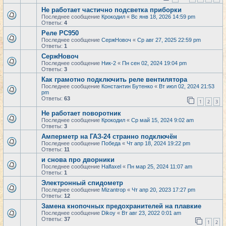
Не работает частично подсветка приборки
Последнее сообщение
Крокодил
«
Вс янв 18, 2026 14:59 pm
Ответы:
4
Реле РС950
Последнее сообщение
СержНовоч
«
Ср авг 27, 2025 22:59 pm
Ответы:
1
СержНовоч
Последнее сообщение
Ник-2
«
Пн сен 02, 2024 19:04 pm
Ответы:
3
Как грамотно подключить реле вентилятора
Последнее сообщение
Константин Бутенко
«
Вт июл 02, 2024 21:53
pm
Ответы:
63
1
2
3
Не работает поворотник
Последнее сообщение
Крокодил
«
Ср май 15, 2024 9:02 am
Ответы:
3
Амперметр на ГАЗ-24 странно подключён
Последнее сообщение
Победа
«
Чт апр 18, 2024 19:22 pm
Ответы:
11
и снова про дворники
Последнее сообщение
Halfaxel
«
Пн мар 25, 2024 11:07 am
Ответы:
1
Электронный спидометр
Последнее сообщение
Mizantrop
«
Чт апр 20, 2023 17:27 pm
Ответы:
12
Замена кнопочных предохранителей на плавкие
Последнее сообщение
Dikoy
«
Вт авг 23, 2022 0:01 am
Ответы:
37
1
2