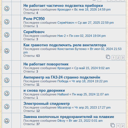
Не работает частично подсветка приборки
Последнее сообщение
Крокодил
«
Вс янв 18, 2026 14:59 pm
Ответы:
4
Реле РС950
Последнее сообщение
СержНовоч
«
Ср авг 27, 2025 22:59 pm
Ответы:
1
СержНовоч
Последнее сообщение
Ник-2
«
Пн сен 02, 2024 19:04 pm
Ответы:
3
Как грамотно подключить реле вентилятора
Последнее сообщение
Константин Бутенко
«
Вт июл 02, 2024 21:53
pm
Ответы:
63
1
2
3
Не работает поворотник
Последнее сообщение
Крокодил
«
Ср май 15, 2024 9:02 am
Ответы:
3
Амперметр на ГАЗ-24 странно подключён
Последнее сообщение
Победа
«
Чт апр 18, 2024 19:22 pm
Ответы:
11
и снова про дворники
Последнее сообщение
Halfaxel
«
Пн мар 25, 2024 11:07 am
Ответы:
1
Электронный спидометр
Последнее сообщение
Mizantrop
«
Чт апр 20, 2023 17:27 pm
Ответы:
12
Замена кнопочных предохранителей на плавкие
Последнее сообщение
Dikoy
«
Вт авг 23, 2022 0:01 am
Ответы:
37
1
2