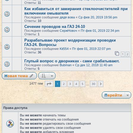
Ответы:
11
Как избавиться от замирания стеклоочистителей при
включении омывателя
Последнее сообщение
дядя вова
«
Ср фев 20, 2019 19:56 pm
Ответы:
10
Сечение проводов на ГАЗ 24-10
Последнее сообщение
СержНовоч
«
Пт фев 01, 2019 22:34 pm
Ответы:
1
Разрабатываю проект модернизации проводки
ГАЗ-24. Вопросы
Последнее сообщение
Kit554
«
Пт фев 01, 2019 22:07 pm
Ответы:
36
1
2
Глупый вопрос о дворниках - сами срабатывают.
Последнее сообщение
Bubman
«
Ср дек 12, 2018 11:40 am
Ответы:
5
Новая тема
Страница
1
из
30
1
2
3
4
5
30
1477 тем
След.
…
Перейти
Права доступа
Вы
не можете
начинать темы
Вы
не можете
отвечать на сообщения
Вы
не можете
редактировать свои сообщения
Вы
не можете
удалять свои сообщения
Вы
не можете
добавлять вложения