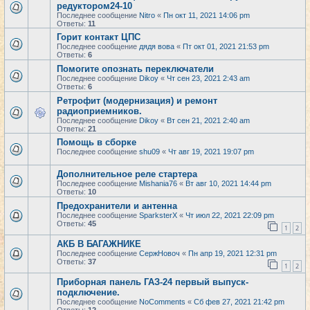
редуктором24-10
Последнее сообщение
Nitro
«
Пн окт 11, 2021 14:06 pm
Ответы:
11
Горит контакт ЦПС
Последнее сообщение
дядя вова
«
Пт окт 01, 2021 21:53 pm
Ответы:
6
Помогите опознать переключатели
Последнее сообщение
Dikoy
«
Чт сен 23, 2021 2:43 am
Ответы:
6
Ретрофит (модернизация) и ремонт
радиоприемников.
Последнее сообщение
Dikoy
«
Вт сен 21, 2021 2:40 am
Ответы:
21
Помощь в сборке
Последнее сообщение
shu09
«
Чт авг 19, 2021 19:07 pm
Дополнительное реле стартера
Последнее сообщение
Mishania76
«
Вт авг 10, 2021 14:44 pm
Ответы:
10
Предохранители и антенна
Последнее сообщение
SparksterX
«
Чт июл 22, 2021 22:09 pm
Ответы:
45
1
2
АКБ В БАГАЖНИКЕ
Последнее сообщение
СержНовоч
«
Пн апр 19, 2021 12:31 pm
Ответы:
37
1
2
Приборная панель ГАЗ-24 первый выпуск-
подключение.
Последнее сообщение
NoComments
«
Сб фев 27, 2021 21:42 pm