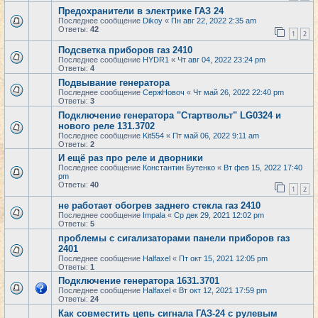
Предохранители в электрике ГАЗ 24
Последнее сообщение
Dikoy
«
Пн авг 22, 2022 2:35 am
Ответы:
42
1
2
Подсветка приборов газ 2410
Последнее сообщение
HYDR1
«
Чт авг 04, 2022 23:24 pm
Ответы:
4
Подвывание генератора
Последнее сообщение
СержНовоч
«
Чт май 26, 2022 22:40 pm
Ответы:
3
Подключение генератора "Cтартвольт" LG0324 и
нового реле 131.3702
Последнее сообщение
Kit554
«
Пт май 06, 2022 9:11 am
Ответы:
2
И ещё раз про реле и дворники
Последнее сообщение
Константин Бутенко
«
Вт фев 15, 2022 17:40
pm
Ответы:
40
1
2
не работает обогрев заднего стекла газ 2410
Последнее сообщение
Impala
«
Ср дек 29, 2021 12:02 pm
Ответы:
5
проблемы с сигализаторами панели приборов газ
2401
Последнее сообщение
Halfaxel
«
Пт окт 15, 2021 12:05 pm
Ответы:
1
Подключение генератора 1631.3701
Последнее сообщение
Halfaxel
«
Вт окт 12, 2021 17:59 pm
Ответы:
24
Как совместить цепь сигнала ГАЗ-24 с рулевым