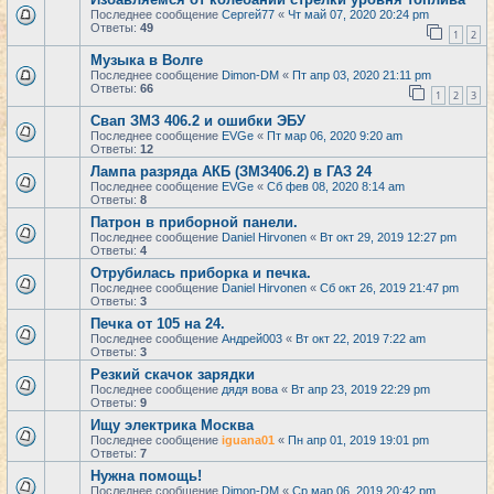
Последнее сообщение
Сергей77
«
Чт май 07, 2020 20:24 pm
Ответы:
49
1
2
Музыка в Волге
Последнее сообщение
Dimon-DM
«
Пт апр 03, 2020 21:11 pm
Ответы:
66
1
2
3
Свап ЗМЗ 406.2 и ошибки ЭБУ
Последнее сообщение
EVGe
«
Пт мар 06, 2020 9:20 am
Ответы:
12
Лампа разряда АКБ (ЗМЗ406.2) в ГАЗ 24
Последнее сообщение
EVGe
«
Сб фев 08, 2020 8:14 am
Ответы:
8
Патрон в приборной панели.
Последнее сообщение
Daniel Hirvonen
«
Вт окт 29, 2019 12:27 pm
Ответы:
4
Отрубилась приборка и печка.
Последнее сообщение
Daniel Hirvonen
«
Сб окт 26, 2019 21:47 pm
Ответы:
3
Печка от 105 на 24.
Последнее сообщение
Андрей003
«
Вт окт 22, 2019 7:22 am
Ответы:
3
Резкий скачок зарядки
Последнее сообщение
дядя вова
«
Вт апр 23, 2019 22:29 pm
Ответы:
9
Ищу электрика Москва
Последнее сообщение
iguana01
«
Пн апр 01, 2019 19:01 pm
Ответы:
7
Нужна помощь!
Последнее сообщение
Dimon-DM
«
Ср мар 06, 2019 20:42 pm