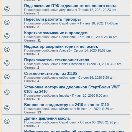
Ответы:
12
Подключение ПТФ отдельно от основного света
Последнее сообщение
дядя вова
«
Пт фев 12, 2021 20:23 pm
Ответы:
3
Перестали работать приборы
Последнее сообщение
СержНовоч
«
Пн янв 18, 2021 17:48 pm
Ответы:
8
Короткое замыкание в проводке.
Последнее сообщение
СержНовоч
«
Чт ноя 19, 2020 23:10 pm
Ответы:
11
Индикатор аварийки горит и не гаснет.
Последнее сообщение
Алесь5
«
Ср окт 14, 2020 18:57 pm
Ответы:
1
Переключатель стеклоочистителя
Последнее сообщение
Daniel Hirvonen
«
Пн сен 21, 2020 3:22 am
Ответы:
2
Стеклоочиститель газ 31105
Последнее сообщение
себастьян
«
Ср сен 16, 2020 5:29 am
Ответы:
4
Установка моторчика дворников СтартВольт VWF
0108 на 2410
Последнее сообщение
Impala
«
Пн авг 10, 2020 8:00 am
Ответы:
11
Вопрос по спидометру на 2410 с кпп от 3110
Последнее сообщение
Mizantrop
«
Вт июл 14, 2020 11:36 am
Ответы:
23
Датчик давления масла.
Последнее сообщение
СержНовоч
«
Сб июн 06, 2020 21:26 pm
Ответы:
4
Избавляемся от колебаний стрелки уровня топлива