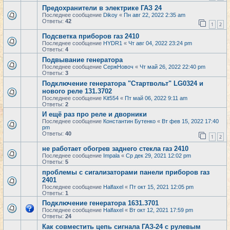
Предохранители в электрике ГАЗ 24
Последнее сообщение
Dikoy
«
Пн авг 22, 2022 2:35 am
Ответы:
42
1
2
Подсветка приборов газ 2410
Последнее сообщение
HYDR1
«
Чт авг 04, 2022 23:24 pm
Ответы:
4
Подвывание генератора
Последнее сообщение
СержНовоч
«
Чт май 26, 2022 22:40 pm
Ответы:
3
Подключение генератора "Cтартвольт" LG0324 и
нового реле 131.3702
Последнее сообщение
Kit554
«
Пт май 06, 2022 9:11 am
Ответы:
2
И ещё раз про реле и дворники
Последнее сообщение
Константин Бутенко
«
Вт фев 15, 2022 17:40
pm
Ответы:
40
1
2
не работает обогрев заднего стекла газ 2410
Последнее сообщение
Impala
«
Ср дек 29, 2021 12:02 pm
Ответы:
5
проблемы с сигализаторами панели приборов газ
2401
Последнее сообщение
Halfaxel
«
Пт окт 15, 2021 12:05 pm
Ответы:
1
Подключение генератора 1631.3701
Последнее сообщение
Halfaxel
«
Вт окт 12, 2021 17:59 pm
Ответы:
24
Как совместить цепь сигнала ГАЗ-24 с рулевым