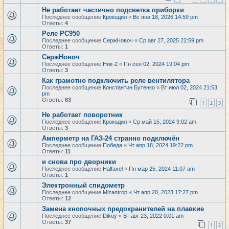
Не работает частично подсветка приборки
Последнее сообщение
Крокодил
«
Вс янв 18, 2026 14:59 pm
Ответы:
4
Реле РС950
Последнее сообщение
СержНовоч
«
Ср авг 27, 2025 22:59 pm
Ответы:
1
СержНовоч
Последнее сообщение
Ник-2
«
Пн сен 02, 2024 19:04 pm
Ответы:
3
Как грамотно подключить реле вентилятора
Последнее сообщение
Константин Бутенко
«
Вт июл 02, 2024 21:53
pm
Ответы:
63
1
2
3
Не работает поворотник
Последнее сообщение
Крокодил
«
Ср май 15, 2024 9:02 am
Ответы:
3
Амперметр на ГАЗ-24 странно подключён
Последнее сообщение
Победа
«
Чт апр 18, 2024 19:22 pm
Ответы:
11
и снова про дворники
Последнее сообщение
Halfaxel
«
Пн мар 25, 2024 11:07 am
Ответы:
1
Электронный спидометр
Последнее сообщение
Mizantrop
«
Чт апр 20, 2023 17:27 pm
Ответы:
12
Замена кнопочных предохранителей на плавкие
Последнее сообщение
Dikoy
«
Вт авг 23, 2022 0:01 am
Ответы:
37
1
2