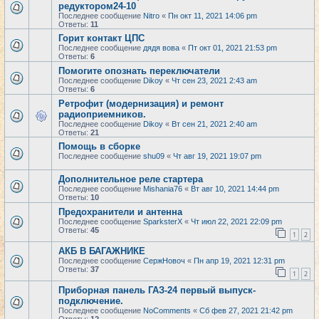
редуктором24-10
Последнее сообщение
Nitro
«
Пн окт 11, 2021 14:06 pm
Ответы:
11
Горит контакт ЦПС
Последнее сообщение
дядя вова
«
Пт окт 01, 2021 21:53 pm
Ответы:
6
Помогите опознать переключатели
Последнее сообщение
Dikoy
«
Чт сен 23, 2021 2:43 am
Ответы:
6
Ретрофит (модернизация) и ремонт
радиоприемников.
Последнее сообщение
Dikoy
«
Вт сен 21, 2021 2:40 am
Ответы:
21
Помощь в сборке
Последнее сообщение
shu09
«
Чт авг 19, 2021 19:07 pm
Дополнительное реле стартера
Последнее сообщение
Mishania76
«
Вт авг 10, 2021 14:44 pm
Ответы:
10
Предохранители и антенна
Последнее сообщение
SparksterX
«
Чт июл 22, 2021 22:09 pm
Ответы:
45
1
2
АКБ В БАГАЖНИКЕ
Последнее сообщение
СержНовоч
«
Пн апр 19, 2021 12:31 pm
Ответы:
37
1
2
Приборная панель ГАЗ-24 первый выпуск-
подключение.
Последнее сообщение
NoComments
«
Сб фев 27, 2021 21:42 pm