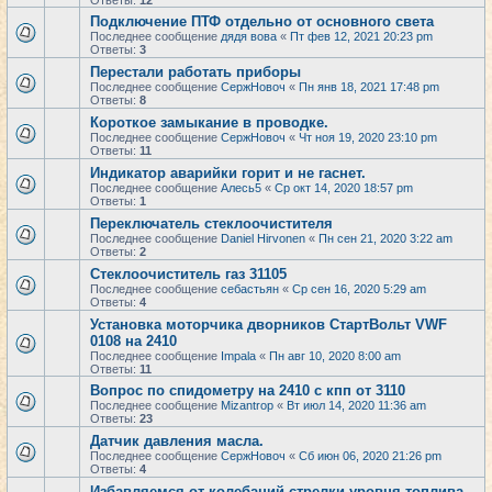
Ответы:
12
Подключение ПТФ отдельно от основного света
Последнее сообщение
дядя вова
«
Пт фев 12, 2021 20:23 pm
Ответы:
3
Перестали работать приборы
Последнее сообщение
СержНовоч
«
Пн янв 18, 2021 17:48 pm
Ответы:
8
Короткое замыкание в проводке.
Последнее сообщение
СержНовоч
«
Чт ноя 19, 2020 23:10 pm
Ответы:
11
Индикатор аварийки горит и не гаснет.
Последнее сообщение
Алесь5
«
Ср окт 14, 2020 18:57 pm
Ответы:
1
Переключатель стеклоочистителя
Последнее сообщение
Daniel Hirvonen
«
Пн сен 21, 2020 3:22 am
Ответы:
2
Стеклоочиститель газ 31105
Последнее сообщение
себастьян
«
Ср сен 16, 2020 5:29 am
Ответы:
4
Установка моторчика дворников СтартВольт VWF
0108 на 2410
Последнее сообщение
Impala
«
Пн авг 10, 2020 8:00 am
Ответы:
11
Вопрос по спидометру на 2410 с кпп от 3110
Последнее сообщение
Mizantrop
«
Вт июл 14, 2020 11:36 am
Ответы:
23
Датчик давления масла.
Последнее сообщение
СержНовоч
«
Сб июн 06, 2020 21:26 pm
Ответы:
4
Избавляемся от колебаний стрелки уровня топлива