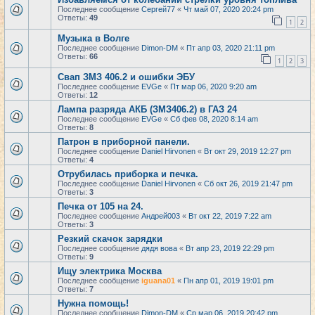
Последнее сообщение
Сергей77
«
Чт май 07, 2020 20:24 pm
Ответы:
49
1
2
Музыка в Волге
Последнее сообщение
Dimon-DM
«
Пт апр 03, 2020 21:11 pm
Ответы:
66
1
2
3
Свап ЗМЗ 406.2 и ошибки ЭБУ
Последнее сообщение
EVGe
«
Пт мар 06, 2020 9:20 am
Ответы:
12
Лампа разряда АКБ (ЗМЗ406.2) в ГАЗ 24
Последнее сообщение
EVGe
«
Сб фев 08, 2020 8:14 am
Ответы:
8
Патрон в приборной панели.
Последнее сообщение
Daniel Hirvonen
«
Вт окт 29, 2019 12:27 pm
Ответы:
4
Отрубилась приборка и печка.
Последнее сообщение
Daniel Hirvonen
«
Сб окт 26, 2019 21:47 pm
Ответы:
3
Печка от 105 на 24.
Последнее сообщение
Андрей003
«
Вт окт 22, 2019 7:22 am
Ответы:
3
Резкий скачок зарядки
Последнее сообщение
дядя вова
«
Вт апр 23, 2019 22:29 pm
Ответы:
9
Ищу электрика Москва
Последнее сообщение
iguana01
«
Пн апр 01, 2019 19:01 pm
Ответы:
7
Нужна помощь!
Последнее сообщение
Dimon-DM
«
Ср мар 06, 2019 20:42 pm