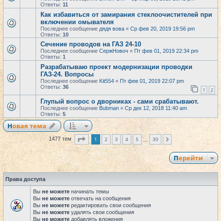
Ответы:
11
Как избавиться от замирания стеклоочистителей при
включении омывателя
Последнее сообщение
дядя вова
«
Ср фев 20, 2019 19:56 pm
Ответы:
10
Сечение проводов на ГАЗ 24-10
Последнее сообщение
СержНовоч
«
Пт фев 01, 2019 22:34 pm
Ответы:
1
Разрабатываю проект модернизации проводки
ГАЗ-24. Вопросы
Последнее сообщение
Kit554
«
Пт фев 01, 2019 22:07 pm
Ответы:
36
1
2
Глупый вопрос о дворниках - сами срабатывают.
Последнее сообщение
Bubman
«
Ср дек 12, 2018 11:40 am
Ответы:
5
Новая тема
Страница
1
из
30
1
2
3
4
5
30
1477 тем
След.
…
Перейти
Права доступа
Вы
не можете
начинать темы
Вы
не можете
отвечать на сообщения
Вы
не можете
редактировать свои сообщения
Вы
не можете
удалять свои сообщения
Вы
не можете
добавлять вложения