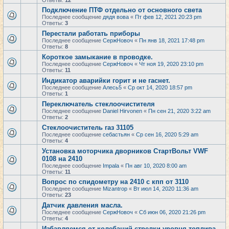
Ответы:
12
Подключение ПТФ отдельно от основного света
Последнее сообщение
дядя вова
«
Пт фев 12, 2021 20:23 pm
Ответы:
3
Перестали работать приборы
Последнее сообщение
СержНовоч
«
Пн янв 18, 2021 17:48 pm
Ответы:
8
Короткое замыкание в проводке.
Последнее сообщение
СержНовоч
«
Чт ноя 19, 2020 23:10 pm
Ответы:
11
Индикатор аварийки горит и не гаснет.
Последнее сообщение
Алесь5
«
Ср окт 14, 2020 18:57 pm
Ответы:
1
Переключатель стеклоочистителя
Последнее сообщение
Daniel Hirvonen
«
Пн сен 21, 2020 3:22 am
Ответы:
2
Стеклоочиститель газ 31105
Последнее сообщение
себастьян
«
Ср сен 16, 2020 5:29 am
Ответы:
4
Установка моторчика дворников СтартВольт VWF
0108 на 2410
Последнее сообщение
Impala
«
Пн авг 10, 2020 8:00 am
Ответы:
11
Вопрос по спидометру на 2410 с кпп от 3110
Последнее сообщение
Mizantrop
«
Вт июл 14, 2020 11:36 am
Ответы:
23
Датчик давления масла.
Последнее сообщение
СержНовоч
«
Сб июн 06, 2020 21:26 pm
Ответы:
4
Избавляемся от колебаний стрелки уровня топлива