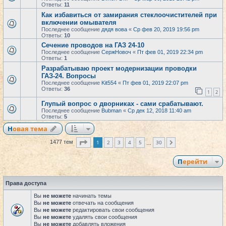
Ответы:
11
Как избавиться от замирания стеклоочистителей при
включении омывателя
Последнее сообщение
дядя вова
«
Ср фев 20, 2019 19:56 pm
Ответы:
10
Сечение проводов на ГАЗ 24-10
Последнее сообщение
СержНовоч
«
Пт фев 01, 2019 22:34 pm
Ответы:
1
Разрабатываю проект модернизации проводки
ГАЗ-24. Вопросы
Последнее сообщение
Kit554
«
Пт фев 01, 2019 22:07 pm
Ответы:
36
1
2
Глупый вопрос о дворниках - сами срабатывают.
Последнее сообщение
Bubman
«
Ср дек 12, 2018 11:40 am
Ответы:
5
Новая тема
Страница
1
из
30
1
2
3
4
5
30
1477 тем
След.
…
Перейти
Права доступа
Вы
не можете
начинать темы
Вы
не можете
отвечать на сообщения
Вы
не можете
редактировать свои сообщения
Вы
не можете
удалять свои сообщения
Вы
не можете
добавлять вложения