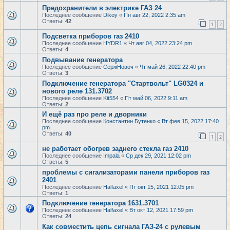
Предохранители в электрике ГАЗ 24
Последнее сообщение
Dikoy
«
Пн авг 22, 2022 2:35 am
Ответы:
42
1
2
Подсветка приборов газ 2410
Последнее сообщение
HYDR1
«
Чт авг 04, 2022 23:24 pm
Ответы:
4
Подвывание генератора
Последнее сообщение
СержНовоч
«
Чт май 26, 2022 22:40 pm
Ответы:
3
Подключение генератора "Cтартвольт" LG0324 и
нового реле 131.3702
Последнее сообщение
Kit554
«
Пт май 06, 2022 9:11 am
Ответы:
2
И ещё раз про реле и дворники
Последнее сообщение
Константин Бутенко
«
Вт фев 15, 2022 17:40
pm
Ответы:
40
1
2
не работает обогрев заднего стекла газ 2410
Последнее сообщение
Impala
«
Ср дек 29, 2021 12:02 pm
Ответы:
5
проблемы с сигализаторами панели приборов газ
2401
Последнее сообщение
Halfaxel
«
Пт окт 15, 2021 12:05 pm
Ответы:
1
Подключение генератора 1631.3701
Последнее сообщение
Halfaxel
«
Вт окт 12, 2021 17:59 pm
Ответы:
24
Как совместить цепь сигнала ГАЗ-24 с рулевым