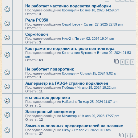
Не работает частично подсветка приборки
Последнее сообщение
Крокодил
«
Вс янв 18, 2026 14:59 pm
Ответы:
4
Реле РС950
Последнее сообщение
СержНовоч
«
Ср авг 27, 2025 22:59 pm
Ответы:
1
СержНовоч
Последнее сообщение
Ник-2
«
Пн сен 02, 2024 19:04 pm
Ответы:
3
Как грамотно подключить реле вентилятора
Последнее сообщение
Константин Бутенко
«
Вт июл 02, 2024 21:53
pm
Ответы:
63
1
2
3
Не работает поворотник
Последнее сообщение
Крокодил
«
Ср май 15, 2024 9:02 am
Ответы:
3
Амперметр на ГАЗ-24 странно подключён
Последнее сообщение
Победа
«
Чт апр 18, 2024 19:22 pm
Ответы:
11
и снова про дворники
Последнее сообщение
Halfaxel
«
Пн мар 25, 2024 11:07 am
Ответы:
1
Электронный спидометр
Последнее сообщение
Mizantrop
«
Чт апр 20, 2023 17:27 pm
Ответы:
12
Замена кнопочных предохранителей на плавкие
Последнее сообщение
Dikoy
«
Вт авг 23, 2022 0:01 am
Ответы:
37
1
2