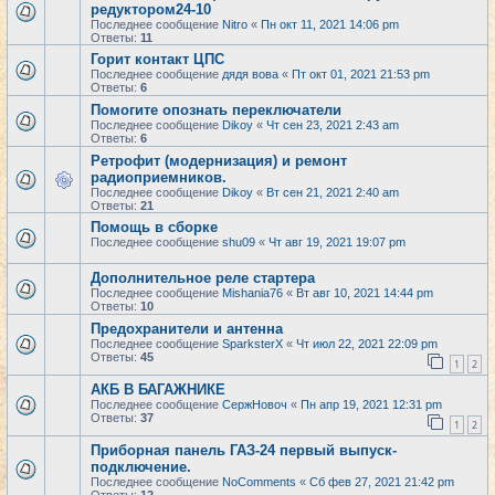
редуктором24-10
Последнее сообщение
Nitro
«
Пн окт 11, 2021 14:06 pm
Ответы:
11
Горит контакт ЦПС
Последнее сообщение
дядя вова
«
Пт окт 01, 2021 21:53 pm
Ответы:
6
Помогите опознать переключатели
Последнее сообщение
Dikoy
«
Чт сен 23, 2021 2:43 am
Ответы:
6
Ретрофит (модернизация) и ремонт
радиоприемников.
Последнее сообщение
Dikoy
«
Вт сен 21, 2021 2:40 am
Ответы:
21
Помощь в сборке
Последнее сообщение
shu09
«
Чт авг 19, 2021 19:07 pm
Дополнительное реле стартера
Последнее сообщение
Mishania76
«
Вт авг 10, 2021 14:44 pm
Ответы:
10
Предохранители и антенна
Последнее сообщение
SparksterX
«
Чт июл 22, 2021 22:09 pm
Ответы:
45
1
2
АКБ В БАГАЖНИКЕ
Последнее сообщение
СержНовоч
«
Пн апр 19, 2021 12:31 pm
Ответы:
37
1
2
Приборная панель ГАЗ-24 первый выпуск-
подключение.
Последнее сообщение
NoComments
«
Сб фев 27, 2021 21:42 pm