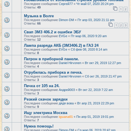
Последнее сообщение
Сергей77
«
Чт май 07, 2020 20:24 pm
Ответы:
49
1
2
Музыка в Волге
Последнее сообщение
Dimon-DM
«
Пт апр 03, 2020 21:11 pm
Ответы:
66
1
2
3
Свап ЗМЗ 406.2 и ошибки ЭБУ
Последнее сообщение
EVGe
«
Пт мар 06, 2020 9:20 am
Ответы:
12
Лампа разряда АКБ (ЗМЗ406.2) в ГАЗ 24
Последнее сообщение
EVGe
«
Сб фев 08, 2020 8:14 am
Ответы:
8
Патрон в приборной панели.
Последнее сообщение
Daniel Hirvonen
«
Вт окт 29, 2019 12:27 pm
Ответы:
4
Отрубилась приборка и печка.
Последнее сообщение
Daniel Hirvonen
«
Сб окт 26, 2019 21:47 pm
Ответы:
3
Печка от 105 на 24.
Последнее сообщение
Андрей003
«
Вт окт 22, 2019 7:22 am
Ответы:
3
Резкий скачок зарядки
Последнее сообщение
дядя вова
«
Вт апр 23, 2019 22:29 pm
Ответы:
9
Ищу электрика Москва
Последнее сообщение
iguana01
«
Пн апр 01, 2019 19:01 pm
Ответы:
7
Нужна помощь!
Последнее сообщение
Dimon-DM
«
Ср мар 06, 2019 20:42 pm