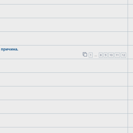
 причина.
1
8
9
10
11
12
…