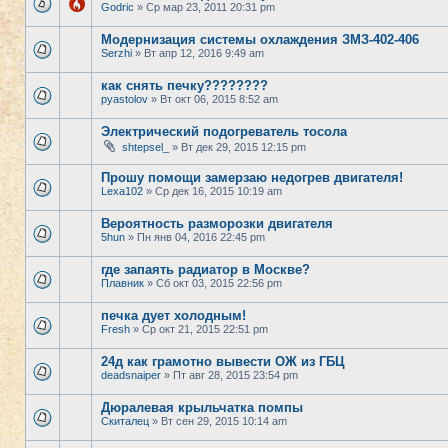
Godric
» Ср мар 23, 2011 20:31 pm
Модернизация системы охлаждения ЗМЗ-402-406
Serzhi
» Вт апр 12, 2016 9:49 am
как снять печку????????
pyastolov
» Вт окт 06, 2015 8:52 am
Электрический подогреватель тосола
shtepsel_
» Вт дек 29, 2015 12:15 pm
Прошу помощи замерзаю недогрев двигателя!
Lexa102
» Ср дек 16, 2015 10:19 am
Вероятность разморозки двигателя
5hun
» Пн янв 04, 2016 22:45 pm
где запаять радиатор в Москве?
Плавник
» Сб окт 03, 2015 22:56 pm
печка дует холодным!
Fresh
» Ср окт 21, 2015 22:51 pm
24д как грамотно вывести ОЖ из ГБЦ
deadsnaiper
» Пт авг 28, 2015 23:54 pm
Дюралевая крыльчатка помпы
Скиталец
» Вт сен 29, 2015 10:14 am