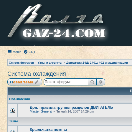
Меню
FAQ
Список форумов
Узлы и агрегаты
Двигатели 24Д; 2401; 402 и модификации
Система охлаждения
Поиск
Расширенный
Новая тема
Т
Объявления
Доп. правила группы разделов ДВИГАТЕЛЬ
Master General
» Пн май 14, 2007 14:29 pm
Темы
Крыльчатка помпы