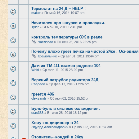
Термостат на 24 Д = HELP !
maket
» Пт май 16, 2014 10:07 am
Начитался про шнурки и прокладки.
Tyler
» Вт май 10, 2011 12:49 pm
контроль температуры ОЖ в реале
Часловас
» Пн сен 26, 2016 22:25 pm
Почему плохо греет печка на чистой 24ке . Основная
Крамольник
» Ср авг 31, 2011 19:44 pm
Датчик ТМ-111 взамен родного 104
Weld
» Ср фев 11, 2015 23:29 pm
Верхний патрубок радиатора 24Д
Chapaev
» Ср фев 17, 2016 17:26 pm
греется 406
oleksandr
» Сб июл 02, 2016 15:52 pm
Буль-буль в системе охлаждения.
stas333
» Вт июн 28, 2016 18:12 pm
Хочу кондиционер в 24
Эдуард Александрович
» Ср июн 22, 2016 11:37 am
Отопитель+кондей в 24ку