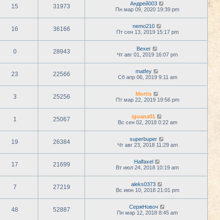
Андрей003
15
31973
Пн мар 09, 2020 19:39 pm
nemo210
16
36166
Пт сен 13, 2019 15:17 pm
Bexer
0
28943
Чт авг 01, 2019 16:07 pm
matfey
23
22566
Сб апр 06, 2019 9:11 am
Mortis
3
25256
Пт мар 22, 2019 19:56 pm
iguana01
1
25067
Вс сен 02, 2018 0:22 am
superbuper
19
26384
Чт авг 23, 2018 11:29 am
Halfaxel
17
21699
Вт июл 24, 2018 10:19 am
aleks0373
7
27219
Вс июн 10, 2018 21:01 pm
СержНовоч
48
52887
Пн мар 12, 2018 8:45 am