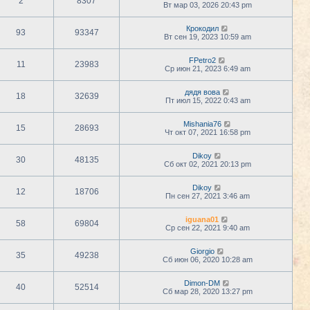
2
8307
Вт мар 03, 2026 20:43 pm
Крокодил
93
93347
Вт сен 19, 2023 10:59 am
FPetro2
11
23983
Ср июн 21, 2023 6:49 am
дядя вова
18
32639
Пт июл 15, 2022 0:43 am
Mishania76
15
28693
Чт окт 07, 2021 16:58 pm
Dikoy
30
48135
Сб окт 02, 2021 20:13 pm
Dikoy
12
18706
Пн сен 27, 2021 3:46 am
iguana01
58
69804
Ср сен 22, 2021 9:40 am
Giorgio
35
49238
Сб июн 06, 2020 10:28 am
Dimon-DM
40
52514
Сб мар 28, 2020 13:27 pm