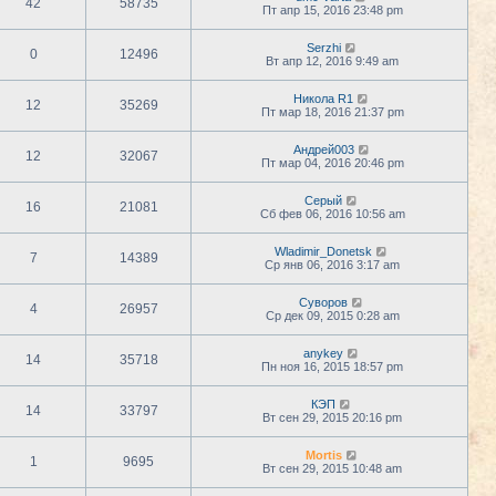
42
58735
Пт апр 15, 2016 23:48 pm
Serzhi
0
12496
Вт апр 12, 2016 9:49 am
Никола R1
12
35269
Пт мар 18, 2016 21:37 pm
Андрей003
12
32067
Пт мар 04, 2016 20:46 pm
Серый
16
21081
Сб фев 06, 2016 10:56 am
Wladimir_Donetsk
7
14389
Ср янв 06, 2016 3:17 am
Суворов
4
26957
Ср дек 09, 2015 0:28 am
anykey
14
35718
Пн ноя 16, 2015 18:57 pm
КЭП
14
33797
Вт сен 29, 2015 20:16 pm
Mortis
1
9695
Вт сен 29, 2015 10:48 am