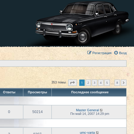
Регистрация
Вход
Страница
1
из
8
1
2
3
4
5
8
353 темы
След.
…
Ответы
Просмотры
Последнее сообщение
Master General
0
50214
Пн май 14, 2007 14:29 pm
umc-varta