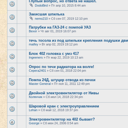
Глупый вопрос, но ответа не нашел.
DodoBird
» Пт апр 10, 2015 8:44 am
Закисшая шпилька
nemo210
» Сб сен 07, 2019 12:10 pm
Патрубки на ГАЗ-24 с помпой УАЗ
Bexer
» Чт авг 01, 2019 16:07 pm
течь тосола из под шпильки крепления подушки дви
matfey
» Вт апр 02, 2019 19:12 pm
Блок 402 головка с умз 417
Ingeeners
» Пт мар 22, 2019 10:13 am
Опрос по течи радиатора на волге!
Серега2401
» Сб сен 01, 2018 22:04 pm
Помпа 24Д, штуцер отвода из печки
Master General
» Пт ноя 11, 2011 12:49 pm
Двойной электровентилятор от Нивы
Колянчик
» Сб июл 14, 2018 22:34 pm
Шаровой кран с электроуправлением
Lehan
» Сб май 12, 2018 19:37 pm
Электровентилятор на 402 бывает?
George
» Сб июн 24, 2006 0:54 am