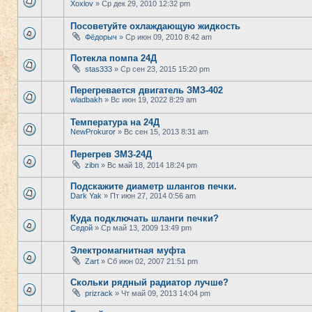
Xoxlov
» Ср дек 29, 2010 12:32 pm
Посоветуйте охлаждающую жидкость
Фёдорыч
» Ср июн 09, 2010 8:42 am
Потекла помпа 24Д
stas333
» Ср сен 23, 2015 15:20 pm
Перегревается двигатель ЗМЗ-402
wladbakh
» Вс июн 19, 2022 8:29 am
Температура на 24Д
NewProkuror
» Вс сен 15, 2013 8:31 am
Перегрев ЗМЗ-24Д
zibn
» Вс май 18, 2014 18:24 pm
Подскажите диаметр шлангов печки.
Dark Yak
» Пт июн 27, 2014 0:56 am
Куда подключать шланги печки?
Седой
» Ср май 13, 2009 13:49 pm
Электромагнитная муфта
Zart
» Сб июн 02, 2007 21:51 pm
Скольки рядный радиатор лучше?
prizrack
» Чт май 09, 2013 14:04 pm