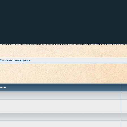
Система охлаждения
 поиск
емы