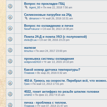
Вопрос по прокладке ГБЦ
Agent_93
» Пн янв 22, 2018 7:56 am
Силиконовые патрубки на 24д
dimanovi
» Чт май 26, 2016 10:31 am
Вопрос по охлаждению и печке
NewProkuror
» Сб ноя 30, 2013 14:38 pm
Помпа 24-Д и помпа УАЗ (с полупомпой)
elviis@i.ua
» Сб окт 08, 2016 23:23 pm
жалюзи
timurka
» Пн июл 24, 2017 23:00 pm
промывка системы охлаждения
wolgovod2410
» Чт авг 13, 2015 14:10 pm
Какой номер датчика температуры?
Плавник
» Вс мар 20, 2016 0:32 am
402-й. Греюсь на скорости. Перебрал всё, что можно. 
Грин
» Пн май 13, 2013 17:01 pm
4022, гонит антифриз по резьбе шпилек головки
orbit42
» Пн фев 13, 2017 9:15 am
печка - проблема с теплом.
Плавник
» Пт ноя 07, 2014 21:47 pm