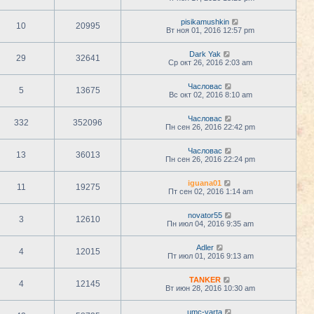
pisikamushkin
10
20995
Вт ноя 01, 2016 12:57 pm
Dark Yak
29
32641
Ср окт 26, 2016 2:03 am
Часловас
5
13675
Вс окт 02, 2016 8:10 am
Часловас
332
352096
Пн сен 26, 2016 22:42 pm
Часловас
13
36013
Пн сен 26, 2016 22:24 pm
iguana01
11
19275
Пт сен 02, 2016 1:14 am
novator55
3
12610
Пн июл 04, 2016 9:35 am
Adler
4
12015
Пт июл 01, 2016 9:13 am
TANKER
4
12145
Вт июн 28, 2016 10:30 am
umc-varta