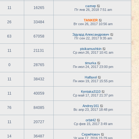
салгир
11
16265
Пт янв 26, 2018 7:51 am
TANKER
26
33484
Вт сен 26, 2017 10:56 am
Эдуард Александрович
63
67058
Пт сен 22, 2017 9:35 am
pisikamushkin
11
21131
Ср июл 26, 2017 10:41 am
timurka
0
28765
Пн июл 24, 2017 23:00 pm
Halfaxel
11
38432
Пн июн 19, 2017 15:55 pm
Kentaka3110
11
40059
Ср май 17, 2017 21:37 pm
Andrey161
76
84085
Вс апр 23, 2017 18:48 pm
orbit42
11
20727
Ср фев 15, 2017 3:49 am
СержНовоч
14
36487
Чт ноя 17, 2016 15:29 pm