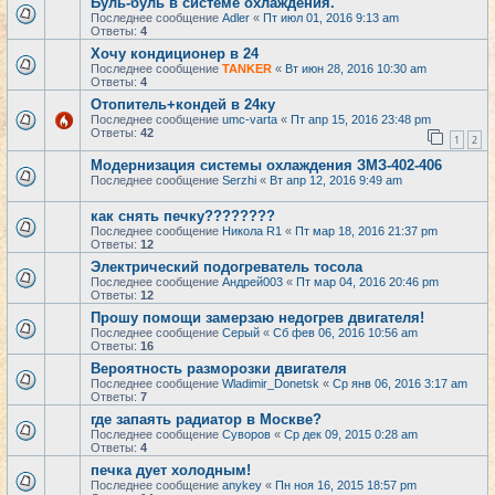
Буль-буль в системе охлаждения.
Последнее сообщение
Adler
«
Пт июл 01, 2016 9:13 am
Ответы:
4
Хочу кондиционер в 24
Последнее сообщение
TANKER
«
Вт июн 28, 2016 10:30 am
Ответы:
4
Отопитель+кондей в 24ку
Последнее сообщение
umc-varta
«
Пт апр 15, 2016 23:48 pm
Ответы:
42
1
2
Модернизация системы охлаждения ЗМЗ-402-406
Последнее сообщение
Serzhi
«
Вт апр 12, 2016 9:49 am
как снять печку????????
Последнее сообщение
Никола R1
«
Пт мар 18, 2016 21:37 pm
Ответы:
12
Электрический подогреватель тосола
Последнее сообщение
Андрей003
«
Пт мар 04, 2016 20:46 pm
Ответы:
12
Прошу помощи замерзаю недогрев двигателя!
Последнее сообщение
Серый
«
Сб фев 06, 2016 10:56 am
Ответы:
16
Вероятность разморозки двигателя
Последнее сообщение
Wladimir_Donetsk
«
Ср янв 06, 2016 3:17 am
Ответы:
7
где запаять радиатор в Москве?
Последнее сообщение
Суворов
«
Ср дек 09, 2015 0:28 am
Ответы:
4
печка дует холодным!
Последнее сообщение
anykey
«
Пн ноя 16, 2015 18:57 pm