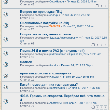
Последнее сообщение
СержНовоч
«
Пн мар 12, 2018 8:45 am
Ответы:
48
1
2
Вопрос по прокладке ГБЦ
Последнее сообщение
салгир
«
Пт янв 26, 2018 7:51 am
Ответы:
11
Силиконовые патрубки на 24д
Последнее сообщение
TANKER
«
Вт сен 26, 2017 10:56 am
Ответы:
26
Вопрос по охлаждению и печке
Последнее сообщение
Эдуард Александрович
«
Пт сен 22, 2017 9:35
am
Ответы:
63
1
2
3
Помпа 24-Д и помпа УАЗ (с полупомпой)
Последнее сообщение
pisikamushkin
«
Ср июл 26, 2017 10:41 am
Ответы:
11
жалюзи
Последнее сообщение
timurka
«
Пн июл 24, 2017 23:00 pm
промывка системы охлаждения
Последнее сообщение
Halfaxel
«
Пн июн 19, 2017 15:55 pm
Ответы:
11
Какой номер датчика температуры?
Последнее сообщение
Kentaka3110
«
Ср май 17, 2017 21:37 pm
Ответы:
11
402-й. Греюсь на скорости. Перебрал всё, что можно.
:(
Последнее сообщение
Andrey161
«
Вс апр 23, 2017 18:48 pm
Ответы:
76
1
2
3