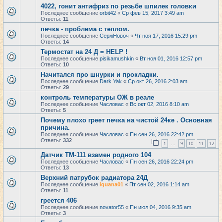
4022, гонит антифриз по резьбе шпилек головки
Последнее сообщение
orbit42
«
Ср фев 15, 2017 3:49 am
Ответы:
11
печка - проблема с теплом.
Последнее сообщение
СержНовоч
«
Чт ноя 17, 2016 15:29 pm
Ответы:
14
Термостат на 24 Д = HELP !
Последнее сообщение
pisikamushkin
«
Вт ноя 01, 2016 12:57 pm
Ответы:
10
Начитался про шнурки и прокладки.
Последнее сообщение
Dark Yak
«
Ср окт 26, 2016 2:03 am
Ответы:
29
контроль температуры ОЖ в реале
Последнее сообщение
Часловас
«
Вс окт 02, 2016 8:10 am
Ответы:
5
Почему плохо греет печка на чистой 24ке . Основная
причина.
Последнее сообщение
Часловас
«
Пн сен 26, 2016 22:42 pm
Ответы:
332
1
9
10
11
12
…
Датчик ТМ-111 взамен родного 104
Последнее сообщение
Часловас
«
Пн сен 26, 2016 22:24 pm
Ответы:
13
Верхний патрубок радиатора 24Д
Последнее сообщение
iguana01
«
Пт сен 02, 2016 1:14 am
Ответы:
11
греется 406
Последнее сообщение
novator55
«
Пн июл 04, 2016 9:35 am
Ответы:
3