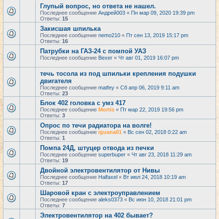
Глупый вопрос, но ответа не нашел.
Последнее сообщение
Андрей003
«
Пн мар 09, 2020 19:39 pm
Ответы:
15
Закисшая шпилька
Последнее сообщение
nemo210
«
Пт сен 13, 2019 15:17 pm
Ответы:
16
Патрубки на ГАЗ-24 с помпой УАЗ
Последнее сообщение
Bexer
«
Чт авг 01, 2019 16:07 pm
течь тосола из под шпильки крепления подушки
двигателя
Последнее сообщение
matfey
«
Сб апр 06, 2019 9:11 am
Ответы:
23
Блок 402 головка с умз 417
Последнее сообщение
Mortis
«
Пт мар 22, 2019 19:56 pm
Ответы:
3
Опрос по течи радиатора на волге!
Последнее сообщение
iguana01
«
Вс сен 02, 2018 0:22 am
Ответы:
1
Помпа 24Д, штуцер отвода из печки
Последнее сообщение
superbuper
«
Чт авг 23, 2018 11:29 am
Ответы:
19
Двойной электровентилятор от Нивы
Последнее сообщение
Halfaxel
«
Вт июл 24, 2018 10:19 am
Ответы:
17
Шаровой кран с электроуправлением
Последнее сообщение
aleks0373
«
Вс июн 10, 2018 21:01 pm
Ответы:
7
Электровентилятор на 402 бывает?