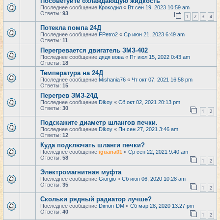
Посоветуйте охлаждающую жидкость
Последнее сообщение
Крокодил
«
Вт сен 19, 2023 10:59 am
Ответы:
93
1
2
3
4
Потекла помпа 24Д
Последнее сообщение
FPetro2
«
Ср июн 21, 2023 6:49 am
Ответы:
11
Перегревается двигатель ЗМЗ-402
Последнее сообщение
дядя вова
«
Пт июл 15, 2022 0:43 am
Ответы:
18
Температура на 24Д
Последнее сообщение
Mishania76
«
Чт окт 07, 2021 16:58 pm
Ответы:
15
Перегрев ЗМЗ-24Д
Последнее сообщение
Dikoy
«
Сб окт 02, 2021 20:13 pm
Ответы:
30
1
2
Подскажите диаметр шлангов печки.
Последнее сообщение
Dikoy
«
Пн сен 27, 2021 3:46 am
Ответы:
12
Куда подключать шланги печки?
Последнее сообщение
iguana01
«
Ср сен 22, 2021 9:40 am
Ответы:
58
1
2
Электромагнитная муфта
Последнее сообщение
Giorgio
«
Сб июн 06, 2020 10:28 am
Ответы:
35
1
2
Скольки рядный радиатор лучше?
Последнее сообщение
Dimon-DM
«
Сб мар 28, 2020 13:27 pm
Ответы:
40
1
2