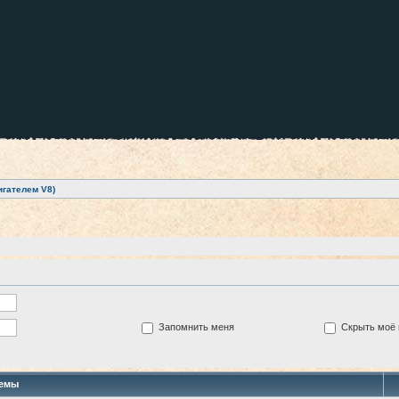
игателем V8)
Запомнить меня
Скрыть моё 
емы