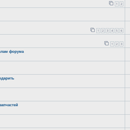
1
2
1
2
3
4
5
6
1
2
3
вилам форума
годарить
запчастей