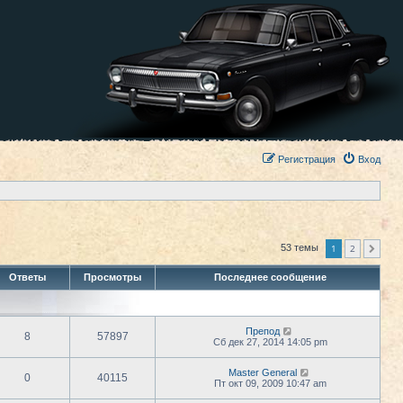
Регистрация
Вход
1
2
53 темы
След.
Ответы
Просмотры
Последнее сообщение
Препод
8
57897
Сб дек 27, 2014 14:05 pm
Master General
0
40115
Пт окт 09, 2009 10:47 am