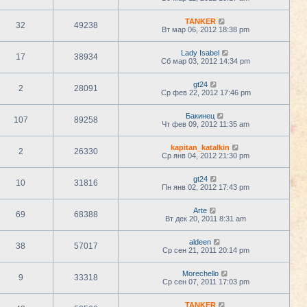
TANKER
32
49238
Вт мар 06, 2012 18:38 pm
Lady Isabel
17
38934
Сб мар 03, 2012 14:34 pm
gt24
2
28091
Ср фев 22, 2012 17:46 pm
Бакинец
107
89258
Чт фев 09, 2012 11:35 am
kapitan_katalkin
2
26330
Ср янв 04, 2012 21:30 pm
gt24
10
31816
Пн янв 02, 2012 17:43 pm
Arte
69
68388
Вт дек 20, 2011 8:31 am
aldeen
38
57017
Ср сен 21, 2011 20:14 pm
Morechello
9
33318
Ср сен 07, 2011 17:03 pm
TANKER