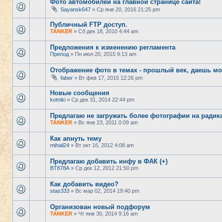
Фото автомобилей на главной странице сайта!
Sayansk647
» Ср янв 20, 2016 21:25 pm
Публичный FTP доступ.
TANKER
» Сб дек 18, 2010 4:44 am
Предложения к изменению регламента
Препод
» Пн июл 20, 2015 9:13 am
Отображение фото в темах - прошлый век, даешь м
faber
» Вт фев 17, 2015 12:26 pm
Новые сообщения
kotniki
» Ср дек 31, 2014 22:44 pm
Предлагаю не загружать более фотографии на радик
TANKER
» Вс янв 23, 2011 0:09 am
Как апнуть тему
mihail24
» Вт окт 16, 2012 4:08 am
Предлагаю добавить инфу в ФАК (+)
BT878A
» Ср дек 12, 2012 21:50 pm
Как добавить видео?
stas333
» Вс мар 02, 2014 19:40 pm
Организован новый подфорум
TANKER
» Чт янв 30, 2014 9:16 am