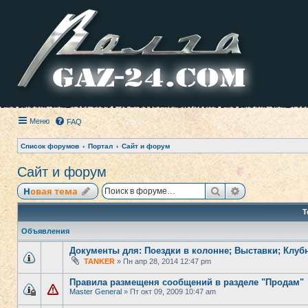
Меню
FAQ
Список форумов
Портал
Сайт и форум
Сайт и форум
Поиск
Расширенный
Новая тема
Т
Объявления
Документы для: Поездки в колонне; Выставки; Клуб
TANKER
» Пн апр 28, 2014 12:47 pm
Правила размещеня сообщений в разделе "Продам"
Master General
» Пт окт 09, 2009 10:47 am