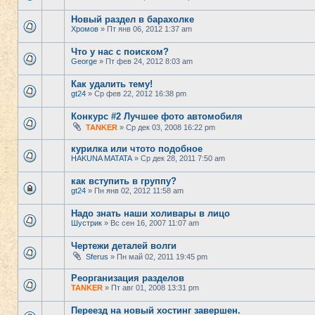
Новый раздел в барахолке
Хромов
» Пт янв 06, 2012 1:37 am
Что у нас с поиском?
George
» Пт фев 24, 2012 8:03 am
Как удалить тему!
gt24
» Ср фев 22, 2012 16:38 pm
Конкурс #2 Лучшее фото автомобиля
TANKER
» Ср дек 03, 2008 16:22 pm
курилка или чтото подобное
HAKUNA MATATA
» Ср дек 28, 2011 7:50 am
как вступить в группу?
gt24
» Пн янв 02, 2012 11:58 am
Надо знать наши холивары в лицо
Шустрик
» Вс сен 16, 2007 11:07 am
Чертежи деталей волги
Sferus
» Пн май 02, 2011 19:45 pm
Реорганизация разделов
TANKER
» Пт авг 01, 2008 13:31 pm
Переезд на новый хостинг завершен.