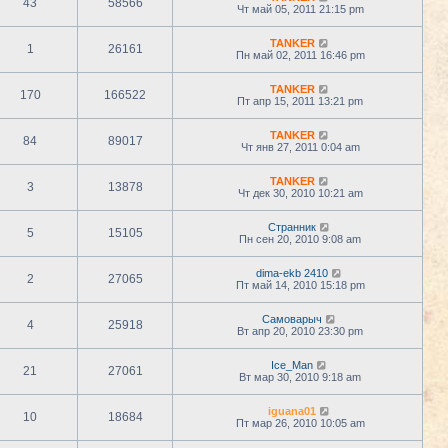
43
58566
Чт май 05, 2011 21:15 pm
TANKER
1
26161
Пн май 02, 2011 16:46 pm
TANKER
170
166522
Пт апр 15, 2011 13:21 pm
TANKER
84
89017
Чт янв 27, 2011 0:04 am
TANKER
3
13878
Чт дек 30, 2010 10:21 am
Странник
5
15105
Пн сен 20, 2010 9:08 am
dima-ekb 2410
2
27065
Пт май 14, 2010 15:18 pm
Самоварыч
4
25918
Вт апр 20, 2010 23:30 pm
Ice_Man
21
27061
Вт мар 30, 2010 9:18 am
iguana01
10
18684
Пт мар 26, 2010 10:05 am