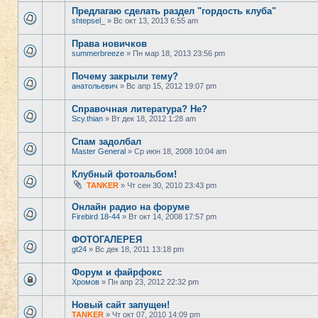
Предлагаю сделать раздел "гордость клуба"
shtepsel_
» Вс окт 13, 2013 6:55 am
Права новичков
summerbreeze
» Пн мар 18, 2013 23:56 pm
Почему закрыли тему?
анатольевич
» Вс апр 15, 2012 19:07 pm
Справочная литература? Не?
Scy.thian
» Вт дек 18, 2012 1:28 am
Спам задолбал
Master General
» Ср июн 18, 2008 10:04 am
Клубный фотоальбом!
TANKER
» Чт сен 30, 2010 23:43 pm
Онлайн радио на форуме
Firebird 18-44
» Вт окт 14, 2008 17:57 pm
ФОТОГАЛЕРЕЯ
gt24
» Вс дек 18, 2011 13:18 pm
Форум и файрфокс
Хромов
» Пн апр 23, 2012 22:32 pm
Новый сайт запущен!
TANKER
» Чт окт 07, 2010 14:09 pm