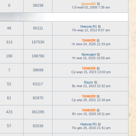
iguana01
0
38338
Сб май 02, 2009 7:38 am
Никола R1
48
60111
Пн мар 12, 2012 8:07 am
TANKER
313
197530
Чт июл 24, 2025 21:33 pm
Крокодил
190
198790
Чт янв 16, 2025 10:59 am
TANKER
7
39699
Ср мар 15, 2023 13:03 pm
Razer
52
63117
Вс янв 22, 2023 22:32 pm
TANKER
61
82970
Ср апр 28, 2021 12:16 pm
TANKER
423
361295
Вт сен 15, 2020 18:11 pm
Никола R1
57
82036
Пн дек 26, 2016 21:41 pm