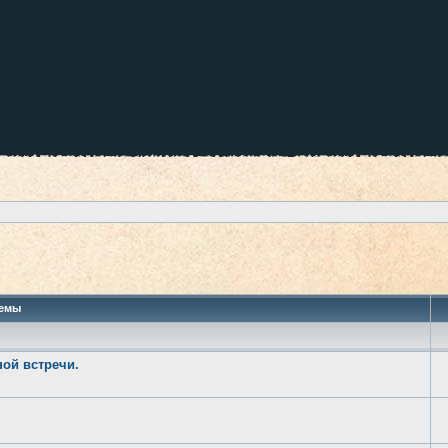
 поиск
емы
ной встречи.