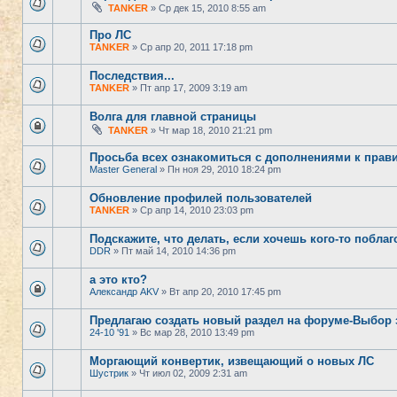
TANKER
» Ср дек 15, 2010 8:55 am
Про ЛС
TANKER
» Ср апр 20, 2011 17:18 pm
Последствия...
TANKER
» Пт апр 17, 2009 3:19 am
Волга для главной страницы
TANKER
» Чт мар 18, 2010 21:21 pm
Просьба всех ознакомиться с дополнениями к пра
Master General
» Пн ноя 29, 2010 18:24 pm
Обновление профилей пользователей
TANKER
» Ср апр 14, 2010 23:03 pm
Подскажите, что делать, если хочешь кого-то побла
DDR
» Пт май 14, 2010 14:36 pm
а это кто?
Александр AKV
» Вт апр 20, 2010 17:45 pm
Предлагаю создать новый раздел на форуме-Выбор 
24-10 '91
» Вс мар 28, 2010 13:49 pm
Моргающий конвертик, извещающий о новых ЛС
Шустрик
» Чт июл 02, 2009 2:31 am