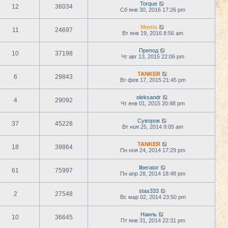
Torque
12
36034
Сб янв 30, 2016 17:26 pm
Mortis
11
24697
Вт янв 19, 2016 8:56 am
Препод
10
37198
Чт авг 13, 2015 22:06 pm
TANKER
6
29843
Вт фев 17, 2015 21:45 pm
oleksandr
4
29092
Чт янв 01, 2015 20:48 pm
Суворов
37
45228
Вт ноя 25, 2014 9:05 am
TANKER
18
39864
Пн ноя 24, 2014 17:29 pm
liberator
61
75997
Пн апр 28, 2014 18:48 pm
stas333
2
27548
Вс мар 02, 2014 23:50 pm
Наиль
10
36645
Пт янв 31, 2014 22:31 pm