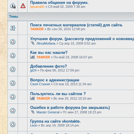
Правила общения на форуме.
iguana01
» Сб май 02, 2009 7:38 am
Темы
Поиск печатных материалов (статей) для сайта.
TANKER
» Вс сен 26, 2010 12:58 pm
Улучшим форум. (рассмотр предложений о нововвед
ЛёхаМобиль
» Ср апр 15, 2009 0:52 am
Как вы нас нашли?
TANKER
» Пн май 19, 2008 16:07 pm
Добавление фото?
gt24
» Пн фев 06, 2012 17:59 pm
Вопрос к администрации
Своя Стихия
» Сб янв 19, 2013 11:34 am
Пользуетесь ли вы сайтом ?
TANKER
» Вс янв 29, 2012 10:10 am
Ошибки в работе форума (не закрывать)
Master General
» Пт июн 27, 2008 18:23 pm
Группа на сайте vkontakte.
Leon
» Вс апр 19, 2009 18:14 pm