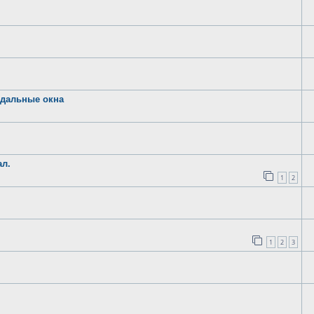
одальные окна
ал.
1
2
1
2
3