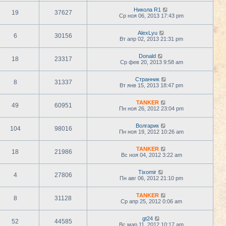
Никола R1
19
37627
Ср ноя 06, 2013 17:43 pm
AlexLyu
6
30156
Вт апр 02, 2013 21:31 pm
Donald
18
23317
Ср фев 20, 2013 9:58 am
Странник
8
31337
Вт янв 15, 2013 18:47 pm
TANKER
49
60951
Пн ноя 26, 2012 23:04 pm
Волгарик
104
98016
Пн ноя 19, 2012 10:26 am
TANKER
18
21986
Вс ноя 04, 2012 3:22 am
Tixomir
4
27806
Пн авг 06, 2012 21:10 pm
TANKER
8
31128
Ср апр 25, 2012 0:06 am
gt24
52
44585
Вс мар 11, 2012 10:17 am