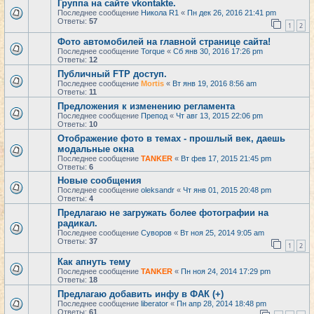
Группа на сайте vkontakte.
Последнее сообщение
Никола R1
«
Пн дек 26, 2016 21:41 pm
Ответы:
57
1
2
Фото автомобилей на главной странице сайта!
Последнее сообщение
Torque
«
Сб янв 30, 2016 17:26 pm
Ответы:
12
Публичный FTP доступ.
Последнее сообщение
Mortis
«
Вт янв 19, 2016 8:56 am
Ответы:
11
Предложения к изменению регламента
Последнее сообщение
Препод
«
Чт авг 13, 2015 22:06 pm
Ответы:
10
Отображение фото в темах - прошлый век, даешь
модальные окна
Последнее сообщение
TANKER
«
Вт фев 17, 2015 21:45 pm
Ответы:
6
Новые сообщения
Последнее сообщение
oleksandr
«
Чт янв 01, 2015 20:48 pm
Ответы:
4
Предлагаю не загружать более фотографии на
радикал.
Последнее сообщение
Суворов
«
Вт ноя 25, 2014 9:05 am
Ответы:
37
1
2
Как апнуть тему
Последнее сообщение
TANKER
«
Пн ноя 24, 2014 17:29 pm
Ответы:
18
Предлагаю добавить инфу в ФАК (+)
Последнее сообщение
liberator
«
Пн апр 28, 2014 18:48 pm
Ответы:
61