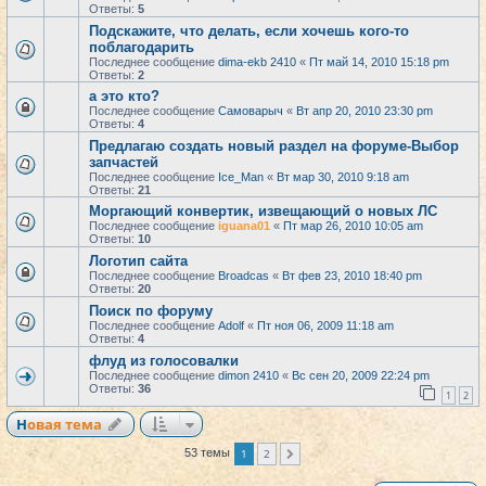
Ответы:
5
Подскажите, что делать, если хочешь кого-то
поблагодарить
Последнее сообщение
dima-ekb 2410
«
Пт май 14, 2010 15:18 pm
Ответы:
2
а это кто?
Последнее сообщение
Самоварыч
«
Вт апр 20, 2010 23:30 pm
Ответы:
4
Предлагаю создать новый раздел на форуме-Выбор
запчастей
Последнее сообщение
Ice_Man
«
Вт мар 30, 2010 9:18 am
Ответы:
21
Моргающий конвертик, извещающий о новых ЛС
Последнее сообщение
iguana01
«
Пт мар 26, 2010 10:05 am
Ответы:
10
Логотип сайта
Последнее сообщение
Broadcas
«
Вт фев 23, 2010 18:40 pm
Ответы:
20
Поиск по форуму
Последнее сообщение
Adolf
«
Пт ноя 06, 2009 11:18 am
Ответы:
4
флуд из голосовалки
Последнее сообщение
dimon 2410
«
Вс сен 20, 2009 22:24 pm
Ответы:
36
1
2
Новая тема
1
2
53 темы
След.