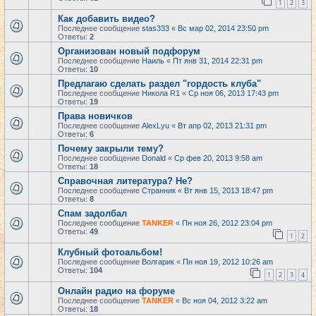
1
2
3
Как добавить видео?
Последнее сообщение
stas333
«
Вс мар 02, 2014 23:50 pm
Ответы:
2
Организован новый подфорум
Последнее сообщение
Наиль
«
Пт янв 31, 2014 22:31 pm
Ответы:
10
Предлагаю сделать раздел "гордость клуба"
Последнее сообщение
Никола R1
«
Ср ноя 06, 2013 17:43 pm
Ответы:
19
Права новичков
Последнее сообщение
AlexLyu
«
Вт апр 02, 2013 21:31 pm
Ответы:
6
Почему закрыли тему?
Последнее сообщение
Donald
«
Ср фев 20, 2013 9:58 am
Ответы:
18
Справочная литература? Не?
Последнее сообщение
Странник
«
Вт янв 15, 2013 18:47 pm
Ответы:
8
Спам задолбал
Последнее сообщение
TANKER
«
Пн ноя 26, 2012 23:04 pm
Ответы:
49
1
2
Клубный фотоальбом!
Последнее сообщение
Волгарик
«
Пн ноя 19, 2012 10:26 am
Ответы:
104
1
2
3
4
Онлайн радио на форуме
Последнее сообщение
TANKER
«
Вс ноя 04, 2012 3:22 am
Ответы:
18