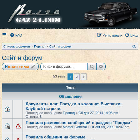
FAQ
Регистрация
Вход
П
Список форумов
Портал
Сайт и форум
о
и
Сайт и форум
с
к
Поиск
Расширенный по
Новая тема
1
2
53 темы
След.
Темы
Объявления
Документы для: Поездки в колонне; Выставки;
Клубной встречи.
Последнее сообщение
Препод
«
Сб дек 27, 2014 14:05 pm
Ответы:
8
Правила размещеня сообщений в разделе "Продам"
Последнее сообщение
Master General
«
Пт окт 09, 2009 10:47 am
Правила общения на форуме.