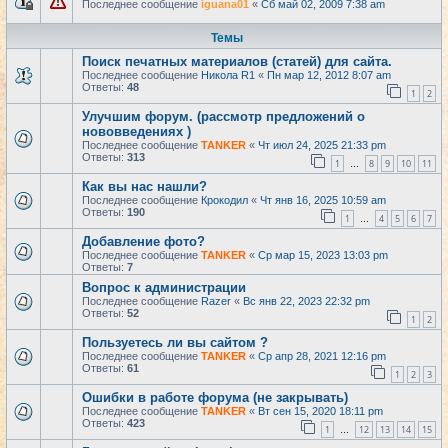
Последнее сообщение
iguana01
«
Сб май 02, 2009 7:38 am
Темы
Поиск печатных материалов (статей) для сайта.
Последнее сообщение
Никола R1
«
Пн мар 12, 2012 8:07 am
Ответы:
48
1
2
Улучшим форум. (рассмотр предложений о
нововведениях )
Последнее сообщение
TANKER
«
Чт июл 24, 2025 21:33 pm
Ответы:
313
1
8
9
10
11
…
Как вы нас нашли?
Последнее сообщение
Крокодил
«
Чт янв 16, 2025 10:59 am
Ответы:
190
1
4
5
6
7
…
Добавление фото?
Последнее сообщение
TANKER
«
Ср мар 15, 2023 13:03 pm
Ответы:
7
Вопрос к администрации
Последнее сообщение
Razer
«
Вс янв 22, 2023 22:32 pm
Ответы:
52
1
2
Пользуетесь ли вы сайтом ?
Последнее сообщение
TANKER
«
Ср апр 28, 2021 12:16 pm
Ответы:
61
1
2
3
Ошибки в работе форума (не закрывать)
Последнее сообщение
TANKER
«
Вт сен 15, 2020 18:11 pm
Ответы:
423
1
12
13
14
15
…