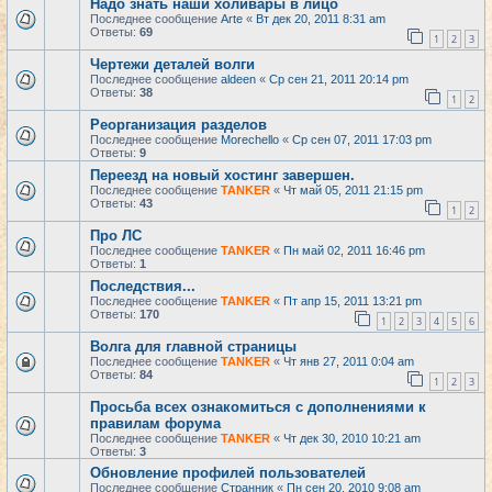
Надо знать наши холивары в лицо
Последнее сообщение
Arte
«
Вт дек 20, 2011 8:31 am
Ответы:
69
1
2
3
Чертежи деталей волги
Последнее сообщение
aldeen
«
Ср сен 21, 2011 20:14 pm
Ответы:
38
1
2
Реорганизация разделов
Последнее сообщение
Morechello
«
Ср сен 07, 2011 17:03 pm
Ответы:
9
Переезд на новый хостинг завершен.
Последнее сообщение
TANKER
«
Чт май 05, 2011 21:15 pm
Ответы:
43
1
2
Про ЛС
Последнее сообщение
TANKER
«
Пн май 02, 2011 16:46 pm
Ответы:
1
Последствия...
Последнее сообщение
TANKER
«
Пт апр 15, 2011 13:21 pm
Ответы:
170
1
2
3
4
5
6
Волга для главной страницы
Последнее сообщение
TANKER
«
Чт янв 27, 2011 0:04 am
Ответы:
84
1
2
3
Просьба всех ознакомиться с дополнениями к
правилам форума
Последнее сообщение
TANKER
«
Чт дек 30, 2010 10:21 am
Ответы:
3
Обновление профилей пользователей
Последнее сообщение
Странник
«
Пн сен 20, 2010 9:08 am