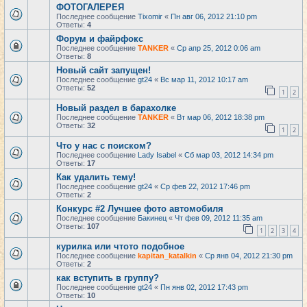
ФОТОГАЛЕРЕЯ
Последнее сообщение
Tixomir
«
Пн авг 06, 2012 21:10 pm
Ответы:
4
Форум и файрфокс
Последнее сообщение
TANKER
«
Ср апр 25, 2012 0:06 am
Ответы:
8
Новый сайт запущен!
Последнее сообщение
gt24
«
Вс мар 11, 2012 10:17 am
Ответы:
52
1
2
Новый раздел в барахолке
Последнее сообщение
TANKER
«
Вт мар 06, 2012 18:38 pm
Ответы:
32
1
2
Что у нас с поиском?
Последнее сообщение
Lady Isabel
«
Сб мар 03, 2012 14:34 pm
Ответы:
17
Как удалить тему!
Последнее сообщение
gt24
«
Ср фев 22, 2012 17:46 pm
Ответы:
2
Конкурс #2 Лучшее фото автомобиля
Последнее сообщение
Бакинец
«
Чт фев 09, 2012 11:35 am
Ответы:
107
1
2
3
4
курилка или чтото подобное
Последнее сообщение
kapitan_katalkin
«
Ср янв 04, 2012 21:30 pm
Ответы:
2
как вступить в группу?
Последнее сообщение
gt24
«
Пн янв 02, 2012 17:43 pm
Ответы:
10