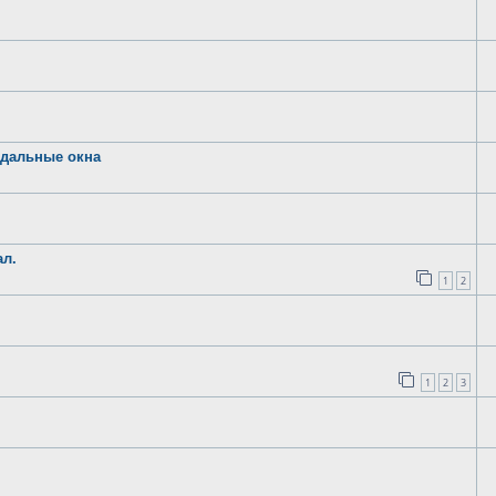
одальные окна
ал.
1
2
1
2
3