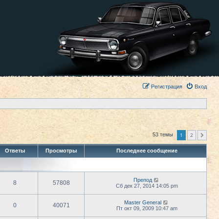
Регистрация
Вход
1
2
53 темы
След.
Ответы
Просмотры
Последнее сообщение
Препод
8
57808
Сб дек 27, 2014 14:05 pm
Master General
0
40071
Пт окт 09, 2009 10:47 am