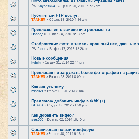
Фото автомобилей на главной странице сайта!
Sayansk647
» Ср янв 20, 2016 21:25 pm
Публичный FTP доступ.
TANKER
» Сб дек 18, 2010 4:44 am
Предложения к изменению регламента
Препод
» Пн июл 20, 2015 9:13 am
Отображение фото в темах - прошлый век, даешь м
faber
» Вт фев 17, 2015 12:26 pm
Новые сообщения
kotniki
» Ср дек 31, 2014 22:44 pm
Предлагаю не загружать более фотографии на радик
TANKER
» Вс янв 23, 2011 0:09 am
Как апнуть тему
mihail24
» Вт окт 16, 2012 4:08 am
Предлагаю добавить инфу в ФАК (+)
BT878A
» Ср дек 12, 2012 21:50 pm
Как добавить видео?
stas333
» Вс мар 02, 2014 19:40 pm
Организован новый подфорум
TANKER
» Чт янв 30, 2014 9:16 am