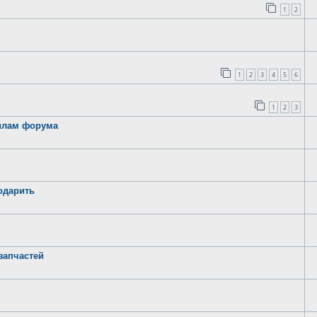
1
2
1
2
3
4
5
6
1
2
3
вилам форума
годарить
запчастей