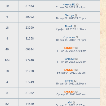
Никола R1
19
37553
Ср ноя 06, 2013 17:43 pm
AlexLyu
6
30092
Вт апр 02, 2013 21:31 pm
Donald
18
23290
Ср фев 20, 2013 9:58 am
Странник
8
31258
Вт янв 15, 2013 18:47 pm
TANKER
49
60844
Пн ноя 26, 2012 23:04 pm
Волгарик
104
97946
Пн ноя 19, 2012 10:26 am
TANKER
18
21928
Вс ноя 04, 2012 3:22 am
Tixomir
4
27749
Пн авг 06, 2012 21:10 pm
TANKER
8
31052
Ср апр 25, 2012 0:06 am
gt24
52
44539
Вс мар 11, 2012 10:17 am