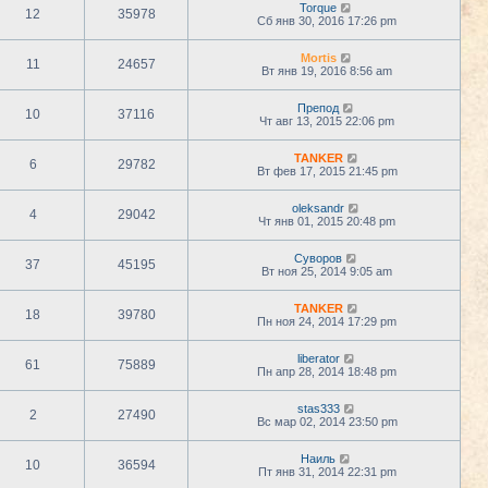
Torque
12
35978
Сб янв 30, 2016 17:26 pm
Mortis
11
24657
Вт янв 19, 2016 8:56 am
Препод
10
37116
Чт авг 13, 2015 22:06 pm
TANKER
6
29782
Вт фев 17, 2015 21:45 pm
oleksandr
4
29042
Чт янв 01, 2015 20:48 pm
Суворов
37
45195
Вт ноя 25, 2014 9:05 am
TANKER
18
39780
Пн ноя 24, 2014 17:29 pm
liberator
61
75889
Пн апр 28, 2014 18:48 pm
stas333
2
27490
Вс мар 02, 2014 23:50 pm
Наиль
10
36594
Пт янв 31, 2014 22:31 pm