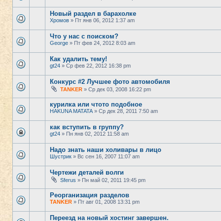
Новый раздел в барахолке
Хромов
» Пт янв 06, 2012 1:37 am
Что у нас с поиском?
George
» Пт фев 24, 2012 8:03 am
Как удалить тему!
gt24
» Ср фев 22, 2012 16:38 pm
Конкурс #2 Лучшее фото автомобиля
TANKER
» Ср дек 03, 2008 16:22 pm
курилка или чтото подобное
HAKUNA MATATA
» Ср дек 28, 2011 7:50 am
как вступить в группу?
gt24
» Пн янв 02, 2012 11:58 am
Надо знать наши холивары в лицо
Шустрик
» Вс сен 16, 2007 11:07 am
Чертежи деталей волги
Sferus
» Пн май 02, 2011 19:45 pm
Реорганизация разделов
TANKER
» Пт авг 01, 2008 13:31 pm
Переезд на новый хостинг завершен.