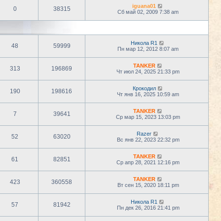
iguana01
0
38315
Сб май 02, 2009 7:38 am
Никола R1
48
59999
Пн мар 12, 2012 8:07 am
TANKER
313
196869
Чт июл 24, 2025 21:33 pm
Крокодил
190
198616
Чт янв 16, 2025 10:59 am
TANKER
7
39641
Ср мар 15, 2023 13:03 pm
Razer
52
63020
Вс янв 22, 2023 22:32 pm
TANKER
61
82851
Ср апр 28, 2021 12:16 pm
TANKER
423
360558
Вт сен 15, 2020 18:11 pm
Никола R1
57
81942
Пн дек 26, 2016 21:41 pm