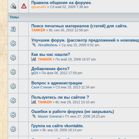
Правила общения на форуме.
iguana01
» Сб май 02, 2009 7:38 am
Темы
Поиск печатных материалов (статей) для сайта.
TANKER
» Вс сен 26, 2010 12:58 pm
Улучшим форум. (рассмотр предложений о нововвед
ЛёхаМобиль
» Ср апр 15, 2009 0:52 am
Как вы нас нашли?
TANKER
» Пн май 19, 2008 16:07 pm
Добавление фото?
gt24
» Пн фев 06, 2012 17:59 pm
Вопрос к администрации
Своя Стихия
» Сб янв 19, 2013 11:34 am
Пользуетесь ли вы сайтом ?
TANKER
» Вс янв 29, 2012 10:10 am
Ошибки в работе форума (не закрывать)
Master General
» Пт июн 27, 2008 18:23 pm
Группа на сайте vkontakte.
Leon
» Вс апр 19, 2009 18:14 pm