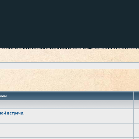
 поиск
емы
ной встречи.