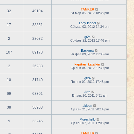
TANKER
32
49104
Вт мар 06, 2012 18:38 pm
Lady Isabel
17
38851
Сб мар 03, 2012 14:34 pm
gt24
2
28032
Ср фев 22, 2012 17:46 pm
Бакинец
107
89178
Чт фев 09, 2012 11:35 am
kapitan_katalkin
2
26283
Ср янв 04, 2012 21:30 pm
gt24
10
31740
Пн янв 02, 2012 17:43 pm
Arte
69
68301
Вт дек 20, 2011 8:31 am
aldeen
38
56903
Ср сен 21, 2011 20:14 pm
Morechello
9
33246
Ср сен 07, 2011 17:03 pm
TANKER