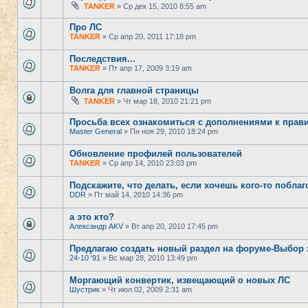
TANKER
» Ср дек 15, 2010 8:55 am
Про ЛС
TANKER
» Ср апр 20, 2011 17:18 pm
Последствия...
TANKER
» Пт апр 17, 2009 3:19 am
Волга для главной страницы
TANKER
» Чт мар 18, 2010 21:21 pm
Просьба всех ознакомиться с дополнениями к пра
Master General
» Пн ноя 29, 2010 18:24 pm
Обновление профилей пользователей
TANKER
» Ср апр 14, 2010 23:03 pm
Подскажите, что делать, если хочешь кого-то побла
DDR
» Пт май 14, 2010 14:36 pm
а это кто?
Александр AKV
» Вт апр 20, 2010 17:45 pm
Предлагаю создать новый раздел на форуме-Выбор 
24-10 '91
» Вс мар 28, 2010 13:49 pm
Моргающий конвертик, извещающий о новых ЛС
Шустрик
» Чт июл 02, 2009 2:31 am