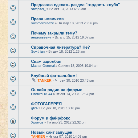
Предлагаю сделать раздел "гордость клуба"
shtepsel_
» Вс окт 13, 2013 6:55 am
Права новичков
summerbreeze
» Пн мар 18, 2013 23:56 pm
Почему закрыли тему?
анатольевич
» Вс апр 15, 2012 19:07 pm
Справочная литература? Не?
Scy.thian
» Вт дек 18, 2012 1:28 am
Спам задолбал
Master General
» Ср июн 18, 2008 10:04 am
Клубный фотоальбом!
TANKER
» Чт сен 30, 2010 23:43 pm
Онлайн радио на форуме
Firebird 18-44
» Вт окт 14, 2008 17:57 pm
ФОТОГАЛЕРЕЯ
gt24
» Вс дек 18, 2011 13:18 pm
Форум и файрфокс
Хромов
» Пн апр 23, 2012 22:32 pm
Новый сайт запущен!
TANKER
» Чт окт 07, 2010 14:09 pm