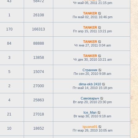
43
58472
Чт май 05, 2011 21:15 pm
TANKER
1
26108
Пн май 02, 2011 16:46 pm
TANKER
170
166313
Пт апр 15, 2011 13:21 pm
TANKER
84
88888
Чт янв 27, 2011 0:04 am
TANKER
3
13858
Чт дек 30, 2010 10:21 am
Странник
5
15074
Пн сен 20, 2010 9:08 am
dima-ekb 2410
2
27000
Пт май 14, 2010 15:18 pm
Самоварыч
4
25863
Вт апр 20, 2010 23:30 pm
Ice_Man
21
27018
Вт мар 30, 2010 9:18 am
iguana01
10
18652
Пт мар 26, 2010 10:05 am