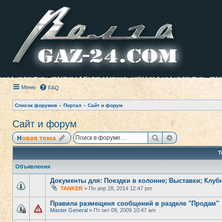
Меню
FAQ
Список форумов
Портал
Сайт и форум
Сайт и форум
Поиск
Расширенный
Новая тема
Т
Объявления
Документы для: Поездки в колонне; Выставки; Клуб
TANKER
» Пн апр 28, 2014 12:47 pm
Правила размещеня сообщений в разделе "Продам"
Master General
» Пт окт 09, 2009 10:47 am